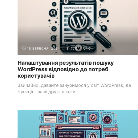
18 ВЕРЕСНЯ, 2024
770
0
Налаштування результатів пошуку
WordPress відповідно до потреб
користувачів
Звичайно, давайте зануримося у світ WordPress, де
функції - ваші друзі, а теги - ...
ІНСТРУМЕНТИ ТА РЕСУРСИ ДЛЯ
ОСНОВИ
ПРОЕКТУВАННЯ
ДИЗАЙНУ