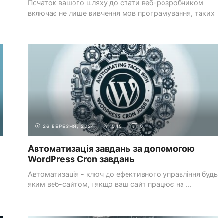
Початок вашого шляху до стати веб-розробником
включає не лише вивчення мов програмування, таких
як ...
НАЛАШТУВАННЯ ШАБЛОНІВ
СИСТЕМИ УПРАВЛІННЯ
І ПЛАГІНІВ
КОНТЕНТОМ (CMS)
26 БЕРЕЗНЯ, 2024
545
0
Автоматизація завдань за допомогою
WordPress Cron завдань
Автоматизація - ключ до ефективного управління будь
яким веб-сайтом, і якщо ваш сайт працює на ...
РОЗРОБКА БЕКЕНДА З PHP
ВСТУП ДО PHP