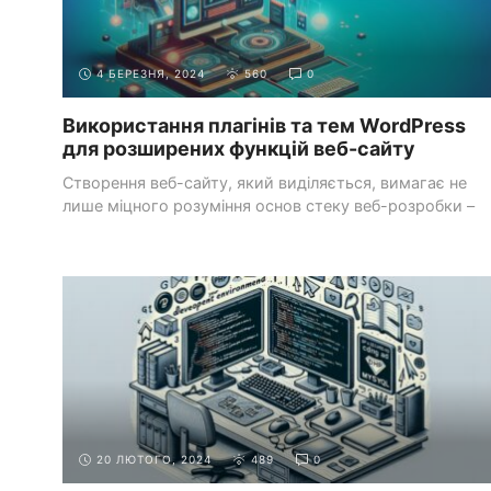
4 БЕРЕЗНЯ, 2024
560
0
Використання плагінів та тем WordPress
для розширених функцій веб-сайту
Створення веб-сайту, який виділяється, вимагає не
лише міцного розуміння основ стеку веб-розробки –
HTML, ...
РОЗРОБКА
СТВОРЕННЯ ДИНАМІЧНИХ ВЕБ-ДОДАТКІВ
БЕКЕНДА З
ЗА ДОПОМОГОЮ PHP ТА MYSQL
PHP
20 ЛЮТОГО, 2024
489
0