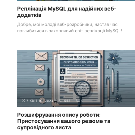
Реплікація MySQL для надійних веб-
додатків
Добре, мої молоді веб-розробники, настав час
поглибитися в захопливий світ реплікації MySQL!
Візьміть свій ...
СТВОРЕННЯ
НАПИСАННЯ ЕФЕКТИВНИХ РЕЗЮМЕ ТА
ПОРТФОЛІО
СУПРОВІДНИХ ЛИСТІВ
7 КВІТНЯ, 2024
558
0
Розшифрування опису роботи:
Пристосування вашого резюме та
супровідного листа