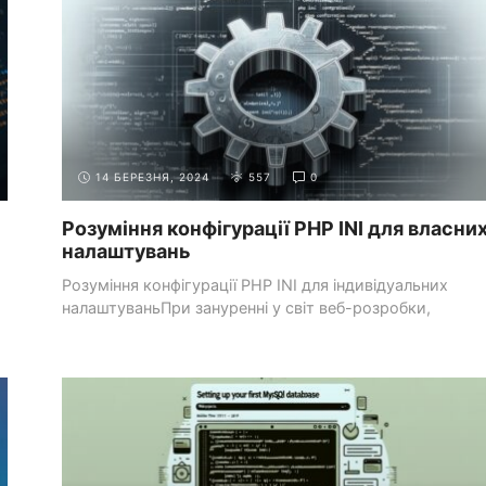
14 БЕРЕЗНЯ, 2024
557
0
Розуміння конфігурації PHP INI для власни
налаштувань
Розуміння конфігурації PHP INI для індивідуальних
налаштуваньПри зануренні у світ веб-розробки,
зокрема на серверній ...
РОЗРОБКА БЕКЕНДА З
ВСТУП ДО БАЗ ДАНИХ ТА
PHP
MYSQL