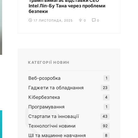
Трамп вимагає відставки CEO
Intel Ліп-Бу Тана через проблеми
безпеки
17 ЛИСТОПАДА, 2025
0
0
КАТЕГОРІЇ НОВИН
Веб-розробка
1
Гаджети та обладнання
23
Кібербезпека
4
Програмування
1
Стартапи та інновації
43
Технологічні новини
92
ШІ та машинне навчання
8