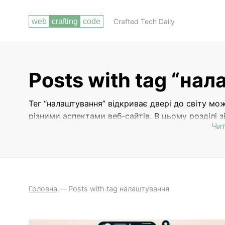
Crafted Tech Daily
Posts with tag “на
Тег “налаштування” відкриває двері до світу м
різними аспектами веб-сайтів. В цьому розділі 
Чит
налаштування веб-сайтів, навчитися працювати 
сайту. Ви знайдете тут корисні поради щодо виб
оформлення, налаштування безпеки та швидкості 
допоможуть вам створити ефективний та профе
Головна
—
Posts with tag налаштування
НАЛАШТУВАННЯ ШАБЛОНІВ
СИСТЕМИ УПРАВЛІННЯ
І ПЛАГІНІВ
КОНТЕНТОМ (CMS)