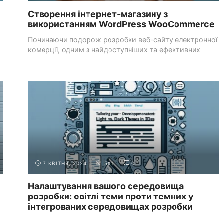
Створення інтернет-магазину з
використанням WordPress WooCommerce
Починаючи подорож розробки веб-сайту електронної
комерції, одним з найдоступніших та ефективних
шляхів є використання ...
ПОЧАТОК
ОГЛЯД СЕРЕДОВИЩА РОЗРОБКИ (ТЕКСТОВІ
РОБОТИ
РЕДАКТОРИ, IDE)
7 КВІТНЯ, 2024
581
0
Налаштування вашого середовища
розробки: світлі теми проти темних у
інтегрованих середовищах розробки