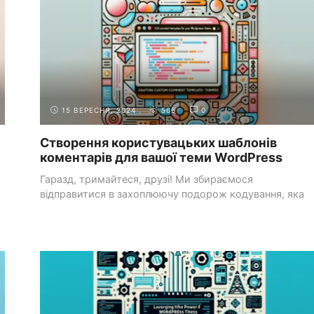
15 ВЕРЕСНЯ, 2024
566
0
Створення користувацьких шаблонів
коментарів для вашої теми WordPress
Гаразд, тримайтеся, друзі! Ми збираємося
відправитися в захоплюючу подорож кодування, яка
перетворить вас з ...
CSS-СТИЛІСТИКА
МОДЕЛЬ КОРОБКИ ТА ПОЗИЦІОНУВАННЯ