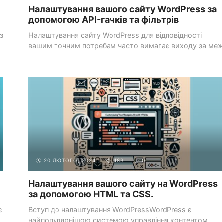
Налаштування вашого сайту WordPress за
допомогою API-гачків та фільтрів
з
Налаштування сайту WordPress для відповідності
вашим точним потребам часто вимагає виходу за меж
тем ...
СИСТЕМИ УПРАВЛІННЯ
ВСТАНОВЛЕННЯ ТА
КОНТЕНТОМ (CMS)
НАЛАШТУВАННЯ WORDPRESS
20 ЛЮТОГО, 2024
483
0
Налаштування вашого сайту на WordPress
за допомогою HTML та CSS.
є
Вступ до налаштування WordPressWordPress є
найпопулярнішою системою управління контентом