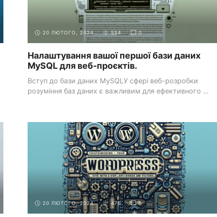
20 ЛЮТОГО, 2024
554
0
Налаштування вашої першої бази даних
MySQL для веб-проєктів.
Вступ до бази даних MySQLУ сфері веб-розробки
розуміння баз даних є важливим для ефективного ...
СИСТЕМИ УПРАВЛІННЯ КОНТЕНТОМ
РОБОТА З WORDPRESS
(CMS)
API
20 ЛЮТОГО, 2024
476
0