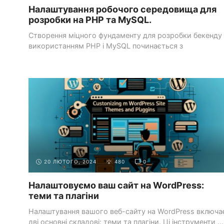
Налаштування робочого середовища для
розробки на PHP та MySQL.
Створення міцного фундаменту для розробки бекенду 
використанням PHP і MySQL починається з
налагодження ...
СИСТЕМИ УПРАВЛІННЯ КОНТЕНТОМ
ВСТУП ДО
(CMS)
WORDPRESS
20 ЛЮТОГО, 2024
480
0
Налаштовуємо ваш сайт на WordPress:
теми та плагіни
Налаштування вашого веб-сайту на WordPress включа
дві основні складові: теми та плагіни. Ці інструменти ...