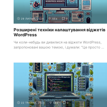
29 ЛИПНЯ, 2024
553
0
Розширені техніки налаштування віджетів
WordPress
Чи коли-небудь ви дивилися на віджети WordPress,
запропоновані вашою темою, і думали: "Це просто ...
РОЗРОБКА БЕКЕНДА З
ВСТУП ДО БАЗ ДАНИХ ТА
PHP
MYSQL
22 ТРАВНЯ, 2024
584
0