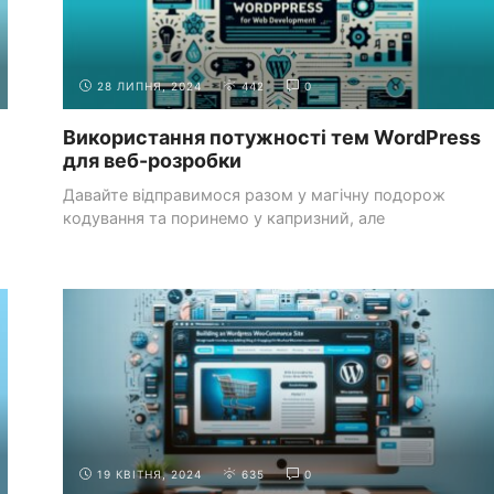
28 ЛИПНЯ, 2024
442
0
Використання потужності тем WordPress
для веб-розробки
Давайте відправимося разом у магічну подорож
кодування та поринемо у капризний, але
систематичний світ, ...
ПОЧАТОК
ВИБІР ПРАВИЛЬНИХ МОВ ПРОГРАМУВАННЯ
РОБОТИ
(HTML, CSS, JAVASCRIPT, PHP)
19 КВІТНЯ, 2024
635
0