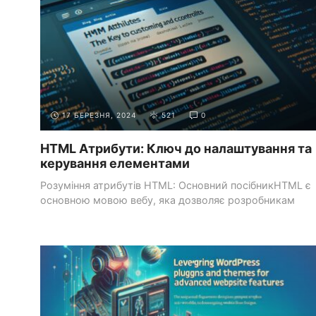
17 БЕРЕЗНЯ, 2024
521
0
HTML Атрибути: Ключ до налаштування та
керування елементами
Розуміння атрибутів HTML: Основний посібникHTML є
основною мовою вебу, яка дозволяє розробникам
створювати структуровані ...
ПОЧАТОК РОБОТИ
ВИЗНАЧЕННЯ ЦІЛЕЙ ТА ОЧІКУВАНЬ