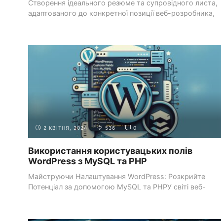
Створення ідеального резюме та супровідного листа,
адаптованого до конкретної позиції веб-розробника,
значно підвищить ваші ...
РОЗРОБКА БЕКЕНДА З
ВСТУП ДО БАЗ ДАНИХ ТА
PHP
MYSQL
2 КВІТНЯ, 2024
536
0
Використання користувацьких полів
WordPress з MySQL та PHP
Майструючи Налаштування WordPress: Розкрийте
Потенціал за допомогою MySQL та PHPУ світі веб-
розробки створення динамічних ...
ОСНОВИ HTML
ТЕГИ, ЕЛЕМЕНТИ ТА АТРИБУТИ HTML