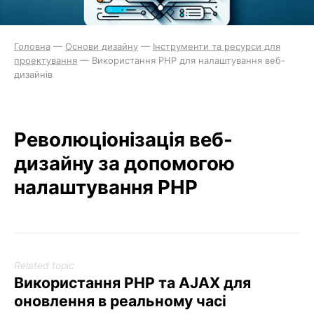
Головна
—
Основи дизайну
—
Інструменти та ресурси для
проектування
—
Використання PHP для налаштування веб-
дизайнів
Революціонізація веб-
дизайну за допомогою
налаштування PHP
Related topic
Використання PHP та AJAX для
оновлення в реальному часі