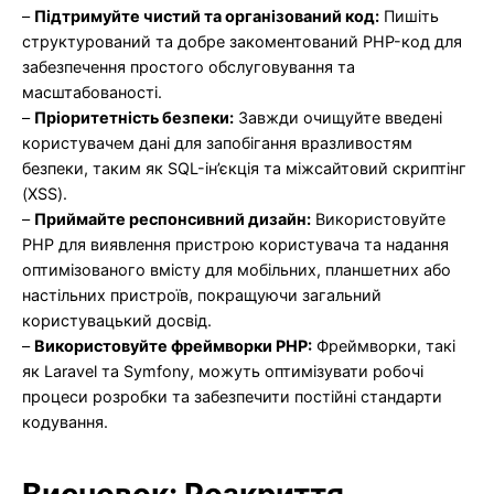
–
Підтримуйте чистий та організований код:
Пишіть
структурований та добре закоментований PHP-код для
забезпечення простого обслуговування та
масштабованості.
–
Пріоритетність безпеки:
Завжди очищуйте введені
користувачем дані для запобігання вразливостям
безпеки, таким як SQL-ін’єкція та міжсайтовий скриптінг
(XSS).
–
Приймайте респонсивний дизайн:
Використовуйте
PHP для виявлення пристрою користувача та надання
оптимізованого вмісту для мобільних, планшетних або
настільних пристроїв, покращуючи загальний
користувацький досвід.
–
Використовуйте фреймворки PHP:
Фреймворки, такі
як Laravel та Symfony, можуть оптимізувати робочі
процеси розробки та забезпечити постійні стандарти
кодування.