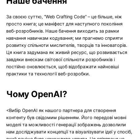
Наше бачення
За своєю суттю, “Web Crafting Code” – це більше, ніж
просто книга; це маніфест для наступного покоління
веб-розробників. Наше бачення виходить за рамки
навчання навичкам кодування; ми прагнемо сприяти
розвитку спільноти мислителів, творців та інноваторів.
Ця книга задумана як живий ресурс, що розвивається
завдяки внескам світової спільноти розробників і
постійно оновлюється, щоб відображати найновіші
практики та технології веб-розробки.
Чому OpenAI?
<Вибір OpenAI як нашого партнера для створення
контенту був свідомим рішенням. Його передові мовні
моделі та можливості генерації зображень дозволили
нам досліджувати концепції та візуалізувати ідеї у спосіб,
який раніше було неможливо уявити. Ця співпраця не