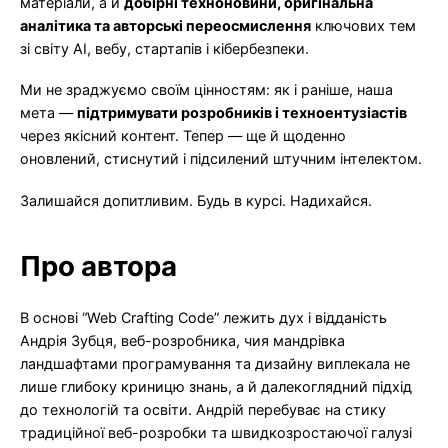
матеріали, а й
добірні техноновини, оригінальна
аналітика та авторські переосмислення
ключових тем
зі світу AI, вебу, стартапів і кібербезпеки.
Ми не зраджуємо своїм цінностям: як і раніше, наша
мета —
підтримувати розробників і техноентузіастів
через якісний контент. Тепер — ще й щоденно
оновлений, стиснутий і підсилений штучним інтелектом.
Залишайся допитливим. Будь в курсі. Надихайся.
Про автора
В основі “Web Crafting Code” лежить дух і відданість
Андрія Зубця, веб-розробника, чия мандрівка
ландшафтами програмування та дизайну виплекала не
лише глибоку криницю знань, а й далекоглядний підхід
до технологій та освіти. Андрій перебуває на стику
традиційної веб-розробки та швидкозростаючої галузі