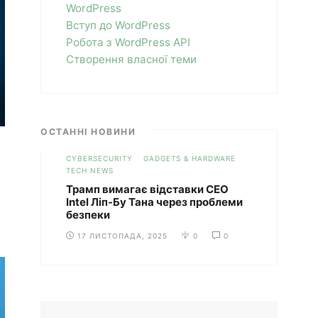
WordPress
Вступ до WordPress
Робота з WordPress API
Створення власної теми
ОСТАННІ НОВИНИ
CYBERSECURITY
GADGETS & HARDWARE
TECH NEWS
Трамп вимагає відставки CEO
Intel Ліп-Бу Тана через проблеми
безпеки
17 ЛИСТОПАДА, 2025
0
0