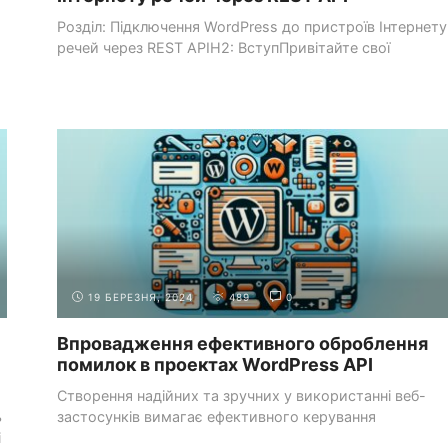
Розділ: Підключення WordPress до пристроїв Інтернету
речей через REST APIH2: ВступПривітайте свої
.
майбутні пристрої... ...
СИСТЕМИ УПРАВЛІННЯ КОНТЕНТОМ
РОБОТА З WORDPRESS
(CMS)
API
19 БЕРЕЗНЯ, 2024
489
0
Впровадження ефективного оброблення
помилок в проектах WordPress API
Створення надійних та зручних у використанні веб-
ь
застосунків вимагає ефективного керування
і
помилками, особливо коли працюєте ...