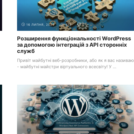
16 ЛИПНЯ, 2024
478
0
Розширення функціональності WordPress
за допомогою інтеграцій з API сторонніх
служб
Привіт майбутні веб-розробники, або як я вас називаю
- майбутні майстри віртуального всесвіту! У ...
СИСТЕМИ УПРАВЛІННЯ КОНТЕНТОМ
РОБОТА З WORDPRESS
(CMS)
API