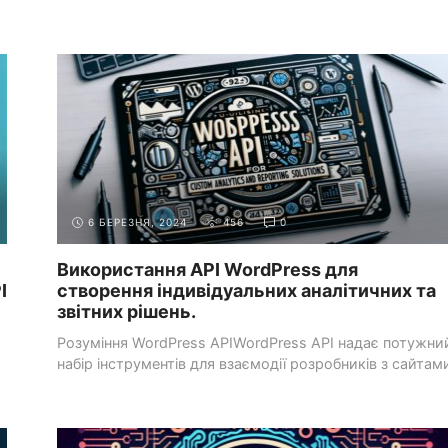
СИСТЕМИ УПРАВЛІННЯ КОНТЕНТОМ
РОБОТА З WORDPRESS
(CMS)
API
6 БЕРЕЗНЯ, 2024
456
0
Використання API WordPress для
I
створення індивідуальних аналітичних та
звітних рішень.
Розуміння WordPress APIWordPress API надає потужни
набір інструментів для взаємодії розробників з сайтам
WordPress ...
СИСТЕМИ УПРАВЛІННЯ КОНТЕНТОМ
РОБОТА З WORDPRESS
(CMS)
API