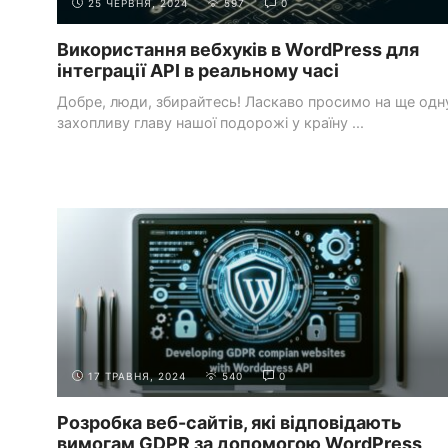
25 ЧЕРВНЯ, 2024
597
0
Використання вебхуків в WordPress для
інтеграції API в реальному часі
Добре, люди, збирайтесь! Ласкаво просимо на ще одн
захопливу главу нашої подорожі у країну ...
СИСТЕМИ УПРАВЛІННЯ КОНТЕНТОМ
РОБОТА З WORDPRESS
(CMS)
API
17 ТРАВНЯ, 2024
540
0
Розробка веб-сайтів, які відповідають
вимогам GDPR за допомогою WordPress