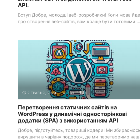
API.
Вступ Добре, молодші веб-розробники! Коли мова йде
про створення веб-сайтів, вам краще бути готовими ..
СИСТЕМИ УПРАВЛІННЯ КОНТЕНТОМ
РОБОТА З WORDPRESS
(CMS)
API
2 ТРАВНЯ, 2024
533
0
Перетворення статичних сайтів на
WordPress у динамічні односторінкові
додатки (SPA) з використанням API
Добре, підготуйтесь, товариші кодери! Ми збираємос
вирушити в чарівну подорож, де ми перетворимо наш