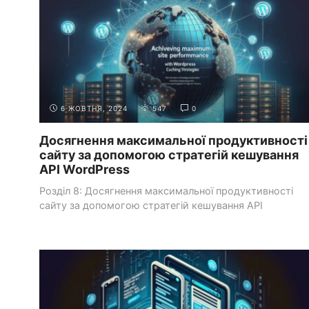
6 ЖОВТНЯ, 2024
547
0
Досягнення максимальної продуктивності
сайту за допомогою стратегій кешування
API WordPress
Розділ 8: Досягнення максимальної продуктивності
сайту за допомогою стратегій кешування API
WordPress Вступ Давайте ...
СИСТЕМИ УПРАВЛІННЯ КОНТЕНТОМ
РОБОТА З WORDPRESS
(CMS)
API