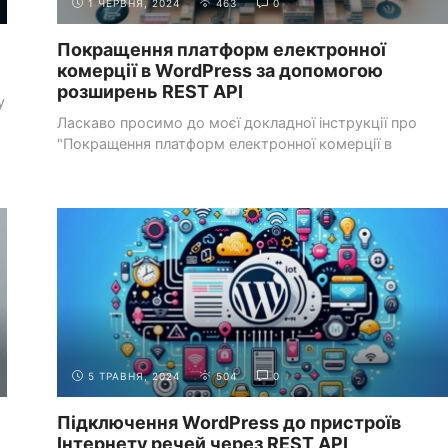
1 ЧЕРВНЯ, 2024
463
0
Покращення платформ електронної
комерції в WordPress за допомогою
розширень REST API
у
Ласкаво просимо до моєї докладної інструкції про
"Покращення платформ електронної комерції в
WordPress за ...
СИСТЕМИ УПРАВЛІННЯ КОНТЕНТОМ
РОБОТА З WORDPRESS
(CMS)
API
5 ТРАВНЯ, 2024
504
0
Підключення WordPress до пристроїв
Інтернету речей через REST API