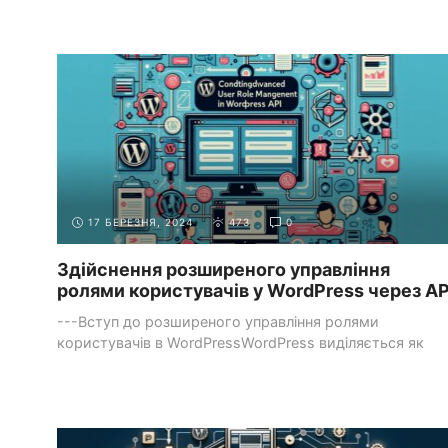
...
СИСТЕМИ УПРАВЛІННЯ КОНТЕНТОМ
РОБОТА З WORDPRESS
(CMS)
API
17 БЕРЕЗНЯ, 2024
473
0
Здійснення розширеного управління
ролями користувачів у WordPress через AP
---Вступ до розширеного управління ролями
користувачів в WordPressWordPress виділяється як
потужна система управління контентом ...
СИСТЕМИ УПРАВЛІННЯ КОНТЕНТОМ
РОБОТА З WORDPRESS
(CMS)
API