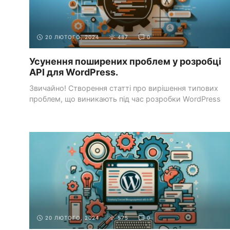
20 ЛЮТОГО, 2024
487
0
Усунення поширених проблем у розробці
API для WordPress.
Звичайно! Створення статті про вирішення типових
проблем, що виникають під час розробки WordPress
API, ...
СИСТЕМИ УПРАВЛІННЯ КОНТЕНТОМ
РОБОТА З WORDPRESS
(CMS)
API
20 ЛЮТОГО, 2024
575
0