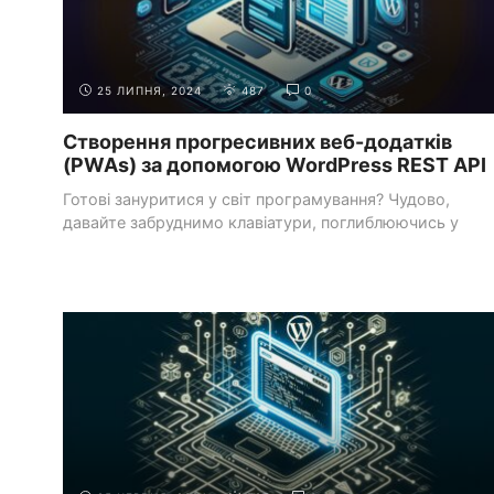
25 ЛИПНЯ, 2024
487
0
Створення прогресивних веб-додатків
(PWAs) за допомогою WordPress REST API
Готові зануритися у світ програмування? Чудово,
давайте забруднимо клавіатури, поглиблюючись у
захопливий світ веб-розробки. ...
СИСТЕМИ УПРАВЛІННЯ КОНТЕНТОМ
РОБОТА З WORDPRESS
(CMS)
API