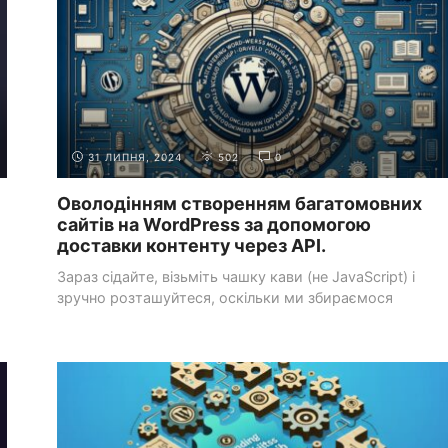
31 ЛИПНЯ, 2024
502
0
Оволодінням створенням багатомовних
сайтів на WordPress за допомогою
доставки контенту через API.
Зараз сідайте, візьміть чашку кави (не JavaScript) і
зручно розташуйтеся, оскільки ми збираємося
поглибитися ...
СИСТЕМИ УПРАВЛІННЯ КОНТЕНТОМ
РОБОТА З WORDPRESS
(CMS)
API