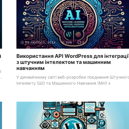
26 ЛЮТОГО, 2024
509
0
й
Використання API WordPress для інтеграці
з штучним інтелектом та машинним
навчанням
s
.
У динамічному світі веб-розробки поєднання Штучног
Інтелекту (ШІ) та Машинного Навчання (МН) з
встановленими ...
СИСТЕМИ УПРАВЛІННЯ КОНТЕНТОМ
РОБОТА З WORDPRESS
(CMS)
API