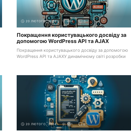
20 ЛЮТОГО, 2024
484
0
Покращення користувацького досвіду за
допомогою WordPress API та AJAX
Покращення користувацького досвіду за допомогою
WordPress API та AJAXУ динамічному світі розробки
веб-сайтів створення ...
СИСТЕМИ УПРАВЛІННЯ КОНТЕНТОМ
РОБОТА З WORDPRESS
(CMS)
API
20 ЛЮТОГО, 2024
531
0