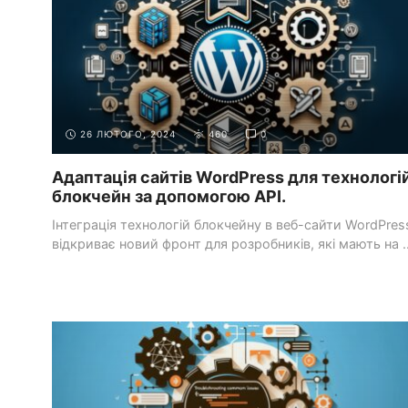
26 ЛЮТОГО, 2024
460
0
Адаптація сайтів WordPress для технологі
блокчейн за допомогою API.
Інтеграція технологій блокчейну в веб-сайти WordPres
відкриває новий фронт для розробників, які мають на ..
СИСТЕМИ УПРАВЛІННЯ КОНТЕНТОМ
РОБОТА З WORDPRESS
(CMS)
API