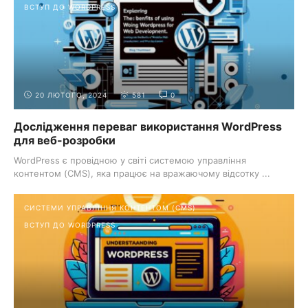
ВСТУП ДО WORDPRESS
20 ЛЮТОГО, 2024
581
0
Дослідження переваг використання WordPress
для веб-розробки
WordPress є провідною у світі системою управління
контентом (CMS), яка працює на вражаючому відсотку ...
СИСТЕМИ УПРАВЛІННЯ КОНТЕНТОМ (CMS)
ВСТУП ДО WORDPRESS