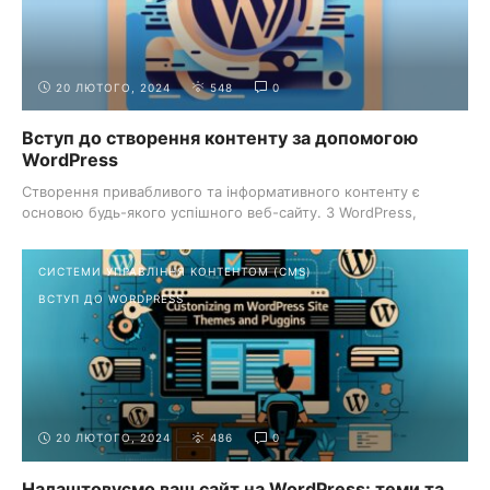
20 ЛЮТОГО, 2024
548
0
Вступ до створення контенту за допомогою
WordPress
Створення привабливого та інформативного контенту є
основою будь-якого успішного веб-сайту. З WordPress,
однією з ...
СИСТЕМИ УПРАВЛІННЯ КОНТЕНТОМ (CMS)
ВСТУП ДО WORDPRESS
20 ЛЮТОГО, 2024
486
0
Налаштовуємо ваш сайт на WordPress: теми та