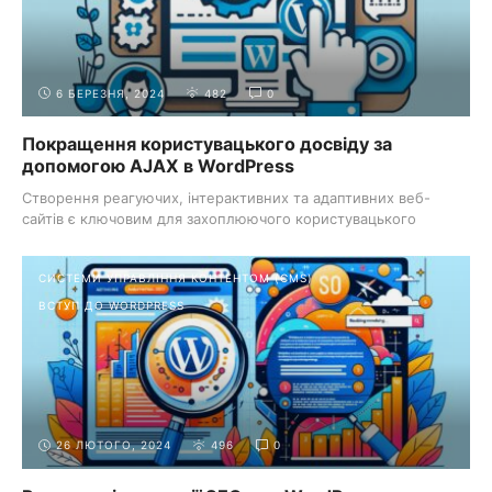
6 БЕРЕЗНЯ, 2024
482
0
Покращення користувацького досвіду за
допомогою AJAX в WordPress
Створення реагуючих, інтерактивних та адаптивних веб-
сайтів є ключовим для захоплюючого користувацького
досвіду. У світі ...
СИСТЕМИ УПРАВЛІННЯ КОНТЕНТОМ (CMS)
ВСТУП ДО WORDPRESS
26 ЛЮТОГО, 2024
496
0