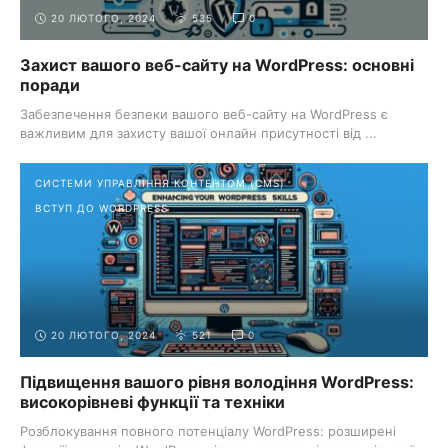
20 ЛЮТОГО, 2024
535
0
Захист вашого веб-сайту на WordPress: основні
поради
Забезпечення безпеки вашого веб-сайту на WordPress є
важливим для захисту вашої онлайн присутності від ...
СИСТЕМИ УПРАВЛІННЯ КОНТЕНТОМ (CMS)
ВСТУП ДО WORDPRESS
20 ЛЮТОГО, 2024
521
0
Підвищення вашого рівня володіння WordPress:
високорівневі функції та техніки
Розблокування повного потенціалу WordPress: розширені