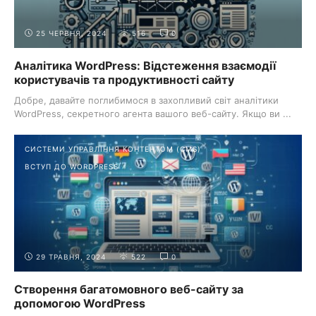
25 ЧЕРВНЯ, 2024
516
0
Аналітика WordPress: Відстеження взаємодії
користувачів та продуктивності сайту
Добре, давайте поглибимося в захопливий світ аналітики
WordPress, секретного агента вашого веб-сайту. Якщо ви ...
СИСТЕМИ УПРАВЛІННЯ КОНТЕНТОМ (CMS)
ВСТУП ДО WORDPRESS
29 ТРАВНЯ, 2024
522
0
Створення багатомовного веб-сайту за
допомогою WordPress