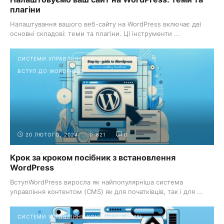
плагіни
Налаштування вашого веб-сайту на WordPress включає дві
основні складові: теми та плагіни. Ці інструменти ...
СИСТЕМИ УПРАВЛІННЯ КОНТЕНТОМ (CMS)
ВСТУП ДО WORDPRESS
20 ЛЮТОГО, 2024
621
0
Крок за кроком посібник з встановлення
WordPress
ВступWordPress виросла як найпопулярніша система
управління контентом (CMS) як для початківців, так і для ...
СИСТЕМИ УПРАВЛІННЯ КОНТЕНТОМ (CMS)