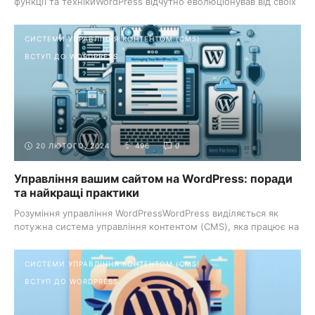
функції та технікиWordPress відчутно еволюціонував від своїх
скромних початків ...
СИСТЕМИ УПРАВЛІННЯ КОНТЕНТОМ (CMS)
ВСТУП ДО WORDPRESS
20 ЛЮТОГО, 2024
496
0
Управління вашим сайтом на WordPress: поради
та найкращі практики
Розуміння управління WordPressWordPress виділяється як
потужна система управління контентом (CMS), яка працює на
значній ...
СИСТЕМИ УПРАВЛІННЯ КОНТЕНТОМ (CMS)
ВСТУП ДО WORDPRESS