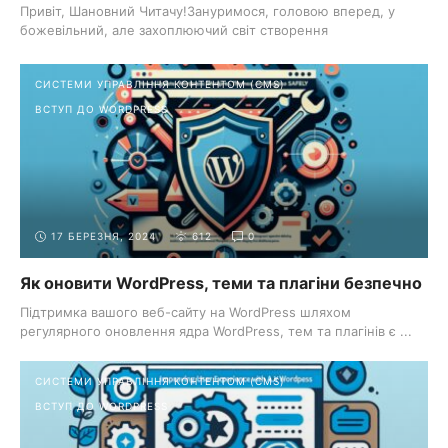
Привіт, Шановний Читачу!Зануримося, головою вперед, у
божевільний, але захоплюючий світ створення
багатомовного веб-сайту з ...
СИСТЕМИ УПРАВЛІННЯ КОНТЕНТОМ (CMS)
ВСТУП ДО WORDPRESS
17 БЕРЕЗНЯ, 2024
612
0
Як оновити WordPress, теми та плагіни безпечно
Підтримка вашого веб-сайту на WordPress шляхом
регулярного оновлення ядра WordPress, тем та плагінів є ...
СИСТЕМИ УПРАВЛІННЯ КОНТЕНТОМ (CMS)
ВСТУП ДО WORDPRESS