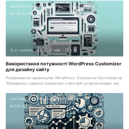
СИСТЕМИ УПРАВЛІННЯ КОНТЕНТОМ (CMS)
ВСТУП ДО WORDPRESS
27 ЧЕРВНЯ, 2024
599
0
Використання потужності WordPress Customizer
для дизайну сайту
Розкриваючи чарівництво WordPress: Освоюючи Кастомізатор
Зібравшись навколо бажаючих стати веб-розробниками, ми
розгадуємо таємницю феєричного ...
СИСТЕМИ УПРАВЛІННЯ КОНТЕНТОМ (CMS)
ВСТУП ДО WORDPRESS