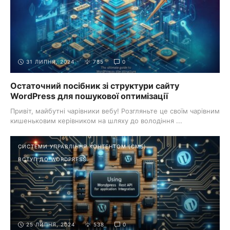
допомогою WordPress.
31 ЛИПНЯ, 2024
785
0
Остаточний посібник зі структури сайту
WordPress для пошукової оптимізації
Привіт, майбутні чарівники вебу! Розгляньте це своїм чарівним
кишеньковим керівником на шляху до володіння ...
СИСТЕМИ УПРАВЛІННЯ КОНТЕНТОМ (CMS)
ВСТУП ДО WORDPRESS
25 ЛИПНЯ, 2024
538
0