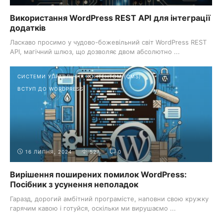
Використання WordPress REST API для інтеграції
додатків
Ласкаво просимо у чудово-божевільний світ WordPress REST
API, магічний шлюз, що дозволяє двом абсолютно ...
СИСТЕМИ УПРАВЛІННЯ КОНТЕНТОМ (CMS)
ВСТУП ДО WORDPRESS
16 ЛИПНЯ, 2024
527
0
Вирішення поширених помилок WordPress:
Посібник з усунення неполадок
Гаразд, дорогий амбітний програмісте, наповни свою кружку
гарячим кавою і готуйся, оскільки ми вирушаємо ...