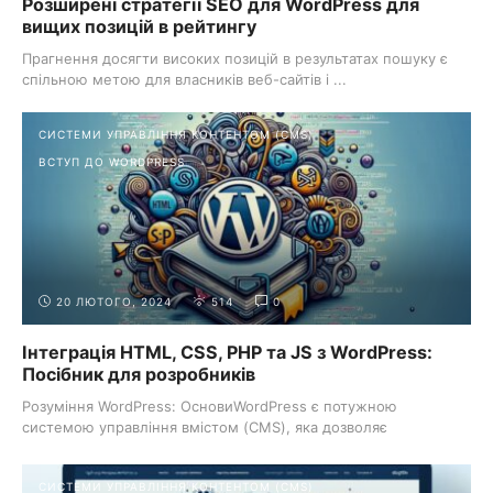
Розширені стратегії SEO для WordPress для
вищих позицій в рейтингу
Прагнення досягти високих позицій в результатах пошуку є
спільною метою для власників веб-сайтів і ...
СИСТЕМИ УПРАВЛІННЯ КОНТЕНТОМ (CMS)
ВСТУП ДО WORDPRESS
20 ЛЮТОГО, 2024
514
0
Інтеграція HTML, CSS, PHP та JS з WordPress:
Посібник для розробників
Розуміння WordPress: ОсновиWordPress є потужною
системою управління вмістом (CMS), яка дозволяє
користувачам створювати та ...
СИСТЕМИ УПРАВЛІННЯ КОНТЕНТОМ (CMS)