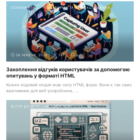
ОСНОВИ HTML
HTML-ФОРМИ ТА ВАЛІДАЦІЯ ДАНИХ
26 ЧЕРВНЯ, 2024
747
0
Захоплення відгуків користувачів за допомогою
опитувань у форматі HTML
Кожен кодовий ніндзя знає силу HTML форм. Вони є так само
важливими для веб-розробника, ...
ВСТУП ДО HTML
ОСНОВИ HTML