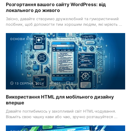
Розгортання вашого сайту WordPress: від
локального до живого
Звісно, давайте створимо дружелюбний та гумористичний
посібник, щоб допомогти тим хорошим людям, які мріють ...
ОСНОВИ HTML
ТЕГИ, ЕЛЕМЕНТИ ТА АТРИБУТИ HTML
13 СЕРПНЯ, 2024
607
0
Використання HTML для мобільного дизайну
вперше
Давайте поглибимось у захопливий світ HTML-кодування.
Візьміть свою чашку кави або чаю, зручно розташуйтеся ...