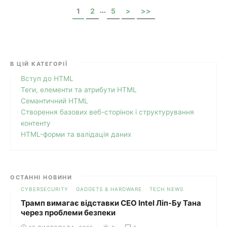
...
1
2
5
>
>>
В ЦІЙ КАТЕГОРІЇ
Вступ до HTML
Теги, елементи та атрибути HTML
Семантичний HTML
Створення базових веб-сторінок і структурування
контенту
HTML-форми та валідація даних
ОСТАННІ НОВИНИ
CYBERSECURITY
GADGETS & HARDWARE
TECH NEWS
Трамп вимагає відставки CEO Intel Ліп-Бу Тана
через проблеми безпеки