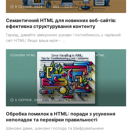
9 СЕРПНЯ, 2024
663
0
Семантичний HTML для новинних веб-сайтів:
ефективна структурування контенту
Гаразд, давайте завернемо рукави і поглибимось у чарівний
світ HTML! Якщо ваша мрія - ...
ОСНОВИ HTML
ТЕГИ, ЕЛЕМЕНТИ ТА АТРИБУТИ HTML
5 СЕРПНЯ, 2024
621
0
Обробка помилок в HTML: поради з усунення
неполадок та перевірки правильності
Шановні дами, шановні господа та Шифрувальники