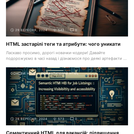
HTML в ваші проекти. Поглибіть свої знання з веб-
розробки з категорією “Основи HTML” на
WebCraftingCode.
29 ВЕРЕСНЯ, 2024
542
0
HTML застарілі теги та атрибути: чого уникати
Ласкаво просимо, дорогі новачки-кодери! Давайте
подорожуємо в часі назад і дізнаємося про деякі артефакти ...
ОСНОВИ HTML
СЕМАНТИЧНИЙ HTML
28 ВЕРЕСНЯ, 2024
573
0
Семантичний HTML для вакансій: підвищення