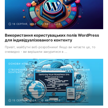
16 СЕРПНЯ, 2024
587
0
Використання користувацьких полів WordPress
для індивідуалізованого контенту
Привіт, майбутні веб-розробники! Якщо ви читаєте це, то
очевидно - ви вирішили зануритися в ...
ОСНОВИ HTML
СТВОРЕННЯ БАЗОВИХ ВЕБ-СТОРІНОК І СТРУКТУРУВАННЯ
КОНТЕНТУ
15 СЕРПНЯ, 2024
487
0