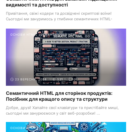
видимості та доступності
Привітання, свіжі кодери та досвідчені скриптові воїни!
Сьогодні ми зануримось у глибини семантичних HTML-
застосунків ...
ОСНОВИ HTML
СЕМАНТИЧНИЙ HTML
23 ВЕРЕСНЯ, 2024
531
0
Семантичний HTML для сторінок продуктів:
Посібник для кращого опису та структури
Добре, друзі! Хапайте свої клавіатури та пристібайте миші,
сьогодні ми занурюємося у світ веб-розробки! ...
ОСНОВИ HTML