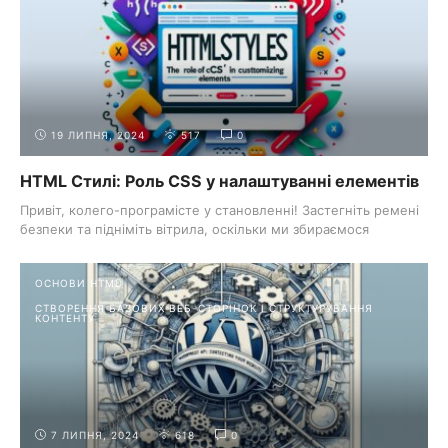
19 ЛИПНЯ, 2024
517
0
HTML Стилі: Роль CSS у налаштуванні елементів
Привіт, колего-програмісте у становленні! Застегніть ремені
безпеки та підніміть вітрила, оскільки ми збираємося
вирушити ...
ОСНОВИ HTML
СТВОРЕННЯ БАЗОВИХ ВЕБ-СТОРІНОК І СТРУКТУРУВАННЯ
КОНТЕНТУ
7 ЛИПНЯ, 2024
618
0