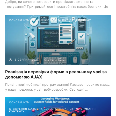
Добре, ви хочете поговорити про відлагодження та
тестування? Притримайтеся і пристебніть пасок безпеки. Це
...
ОСНОВИ HTML
HTML-ФОРМИ ТА ВАЛІДАЦІЯ ДАНИХ
18 СЕРПНЯ, 2024
749
0
Реалізація перевірки форми в реальному часі за
допомогою AJAX
Привіт, нові любителі програмування! Ласкаво просимо назад
у нашу подорож у світ веб-розробки. Сьогодні ...
ОСНОВИ HTML
СТВОРЕННЯ БАЗОВИХ ВЕБ-СТОРІНОК І СТРУКТУРУВАННЯ
КОНТЕНТУ