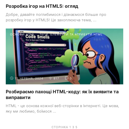
Розробка ігор на HTML5: огляд
Добре, давайте поглибимося і дізнаємося більше про
розробку ігор у HTML5! Це захоплююча тема, ...
ОСНОВИ HTML
ТЕГИ, ЕЛЕМЕНТИ ТА АТРИБУТИ HTML
15 ЧЕРВНЯ, 2024
817
0
Розбираємо пахощі HTML-коду: як їх виявити та
виправити
HTML - це основа кожної веб-сторінки в Інтернеті. Це мова,
яку ми любимо, боїмося ...
СТОРІНКА 1 З 5