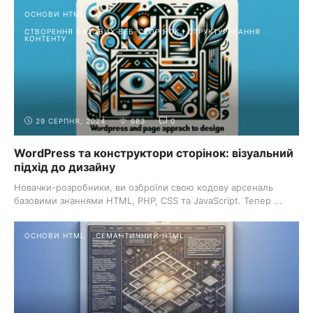
ОСНОВИ HTML
СТВОРЕННЯ БАЗОВИХ ВЕБ-СТОРІНОК І СТРУКТУРУВАННЯ
КОНТЕНТУ
29 СЕРПНЯ, 2024
683
0
WordPress та конструктори сторінок: візуальний
підхід до дизайну
Новачки-розробники, ви озброїли свою кодову арсеналь
базовими знаннями HTML, PHP, CSS та JavaScript. Тепер ...
ОСНОВИ HTML
СЕМАНТИЧНИЙ HTML