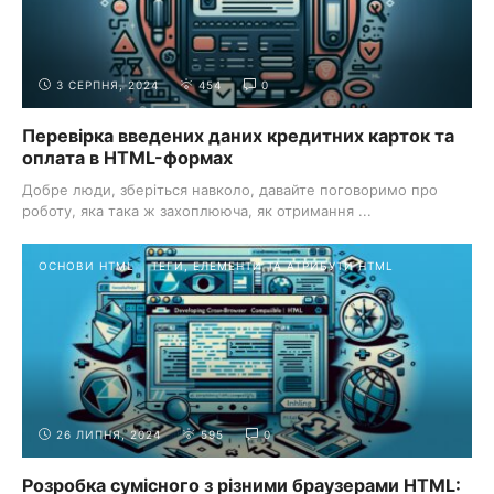
3 СЕРПНЯ, 2024
454
0
Перевірка введених даних кредитних карток та
оплата в HTML-формах
Добре люди, зберіться навколо, давайте поговоримо про
роботу, яка така ж захоплююча, як отримання ...
ОСНОВИ HTML
ТЕГИ, ЕЛЕМЕНТИ ТА АТРИБУТИ HTML
26 ЛИПНЯ, 2024
595
0
Розробка сумісного з різними браузерами HTML: