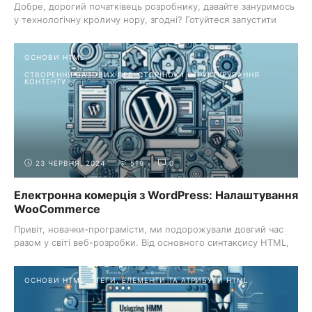
Добре, дорогий початківець розробнику, давайте зануримось
у технологічну кроличу нору, згодні? Готуйтеся запустити
свою ...
ОСНОВИ HTML
СТВОРЕННЯ БАЗОВИХ ВЕБ-СТОРІНОК І СТРУКТУРУВАННЯ
КОНТЕНТУ
23 ЧЕРВНЯ, 2024
519
0
Електронна комерція з WordPress: Налаштування
WooCommerce
Привіт, новачки-програмісти, ми подорожували довгий час
разом у світі веб-розробки. Від основного синтаксису HTML,
...
ОСНОВИ HTML
ТЕГИ, ЕЛЕМЕНТИ ТА АТРИБУТИ HTML