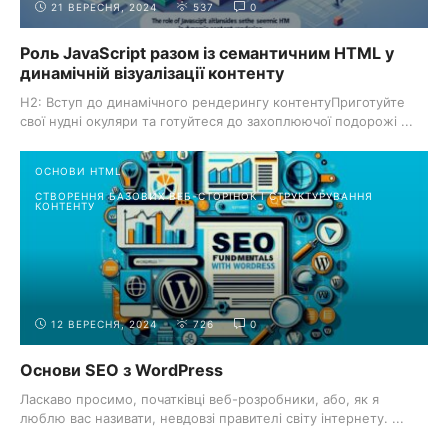
21 ВЕРЕСНЯ, 2024
537
0
Роль JavaScript разом із семантичним HTML у
динамічній візуалізації контенту
H2: Вступ до динамічного рендерингу контентуПриготуйте
свої нудні окуляри та готуйтеся до захоплюючої подорожі ...
ОСНОВИ HTML
СТВОРЕННЯ БАЗОВИХ ВЕБ-СТОРІНОК І СТРУКТУРУВАННЯ
КОНТЕНТУ
12 ВЕРЕСНЯ, 2024
726
0
Основи SEO з WordPress
Ласкаво просимо, початківці веб-розробники, або, як я
люблю вас називати, невдовзі правителі світу інтернету. ...