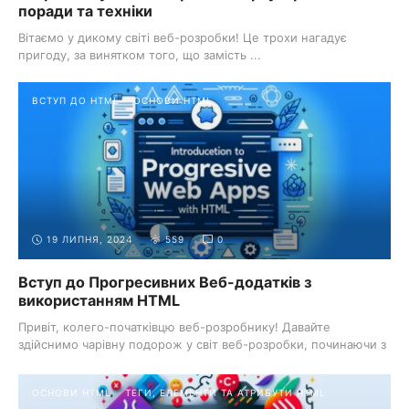
поради та техніки
Вітаємо у дикому світі веб-розробки! Це трохи нагадує
пригоду, за винятком того, що замість ...
ВСТУП ДО HTML
ОСНОВИ HTML
19 ЛИПНЯ, 2024
559
0
Вступ до Прогресивних Веб-додатків з
використанням HTML
Привіт, колего-початківцю веб-розробнику! Давайте
здійснимо чарівну подорож у світ веб-розробки, починаючи з
цікавого гік-явища ...
ОСНОВИ HTML
ТЕГИ, ЕЛЕМЕНТИ ТА АТРИБУТИ HTML