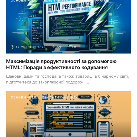
ОСНОВИ HTML
ТЕГИ, ЕЛЕМЕНТИ ТА АТРИБУТИ HTML
12 СЕРПНЯ, 2024
531
0
Максимізація продуктивності за допомогою
HTML: Поради з ефективного кодування
Шановні дами та господа, а також товариші в бінарному світі,
підготуйтеся до захоплюючої подорожі ...
ОСНОВИ HTML
СЕМАНТИЧНИЙ HTML