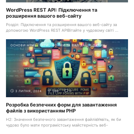
WordPress REST API: Підключення та
розширення вашого веб-сайту
Розділ: Підключення та розширення вашого веб-сайту за
допомогою WordPress REST APIВітайте у чудовому світі ...
ОСНОВИ HTML
HTML-ФОРМИ ТА ВАЛІДАЦІЯ ДАНИХ
3 ЛИПНЯ, 2024
566
0
Розробка безпечних форм для завантаження
файлів з використанням PHP
H2: Значення безпечного завантаження файлівУявіть, як би
чудово було мати програмістську майстерність веб-
розробника в ...