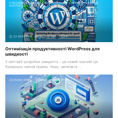
СТВОРЕННЯ БАЗОВИХ ВЕБ-СТОРІНОК І СТРУКТУРУВАННЯ
КОНТЕНТУ
22 ВЕРЕСНЯ, 2024
581
0
Оптимізація продуктивності WordPress для
швидкості
У світі веб-розробки швидкість - це новий чорний! Це
буквально святий ґрааль. Чому, запитаєте ...
ОСНОВИ HTML
СЕМАНТИЧНИЙ HTML