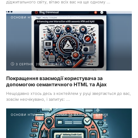
діджитального світу, вітаю всіх вас на ще одному ...
ОСНОВИ HTML
СЕМАНТИЧНИЙ HTML
3 СЕРПНЯ, 2024
478
0
Покращення взаємодії користувача за
допомогою семантичного HTML та Ajax
Нещодавно хтось десь з коктейлем у руці звертається до вас,
зовсім неочікувано, і запитує: ...
ОСНОВИ HTML
HTML-ФОРМИ ТА ВАЛІДАЦІЯ ДАНИХ