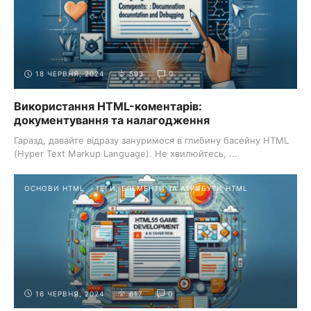
18 ЧЕРВНЯ, 2024
593
0
Використання HTML-коментарів:
документування та налагодження
Гаразд, давайте відразу зануримося в глибину басейну HTML
(Hyper Text Markup Language). Не хвилюйтесь, ...
ОСНОВИ HTML
ТЕГИ, ЕЛЕМЕНТИ ТА АТРИБУТИ HTML
16 ЧЕРВНЯ, 2024
617
0