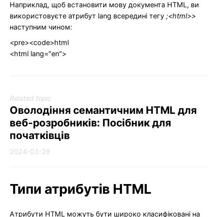
Наприклад, щоб встановити мову документа HTML, ви
використовуєте атрибут lang всередині тегу
;<html>>
наступним чином:
<pre><code>html
<html lang="en">
Related topic
Оволодіння семантичним HTML для
веб-розробників: Посібник для
початківців
2024-03-29
Типи атрибутів HTML
Атрибути HTML можуть бути широко класифіковані на