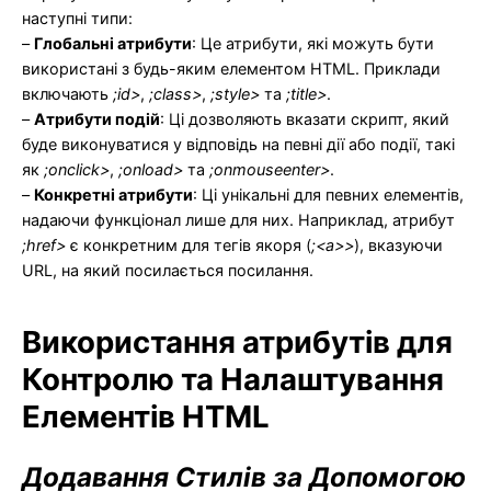
наступні типи:
–
Глобальні атрибути
: Це атрибути, які можуть бути
використані з будь-яким елементом HTML. Приклади
включають
;id>
,
;class>
,
;style>
та
;title>
.
–
Атрибути подій
: Ці дозволяють вказати скрипт, який
буде виконуватися у відповідь на певні дії або події, такі
як
;onclick>
,
;onload>
та
;onmouseenter>
.
–
Конкретні атрибути
: Ці унікальні для певних елементів,
надаючи функціонал лише для них. Наприклад, атрибут
;href>
є конкретним для тегів якоря (
;<a>>
), вказуючи
URL, на який посилається посилання.
Використання атрибутів для
Контролю та Налаштування
Елементів HTML
Додавання Стилів за Допомогою