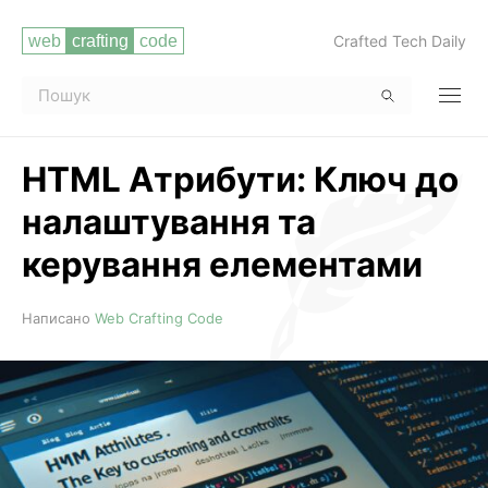
Crafted Tech Daily
HTML Атрибути: Ключ до
налаштування та
керування елементами
Читати повністю
Написано
Web Crafting Code