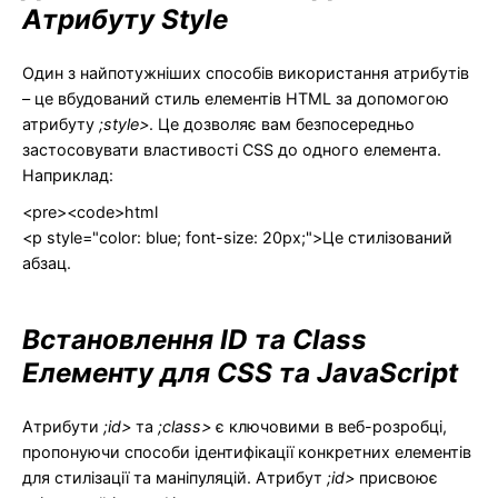
Атрибуту Style
Один з найпотужніших способів використання атрибутів
– це вбудований стиль елементів HTML за допомогою
атрибуту
;style>
. Це дозволяє вам безпосередньо
застосовувати властивості CSS до одного елемента.
Наприклад:
<pre><code>html
<p style="color: blue; font-size: 20px;">Це стилізований
абзац.
Встановлення ID та Class
Елементу для CSS та JavaScript
Атрибути
;id>
та
;class>
є ключовими в веб-розробці,
пропонуючи способи ідентифікації конкретних елементів
для стилізації та маніпуляцій. Атрибут
;id>
присвоює