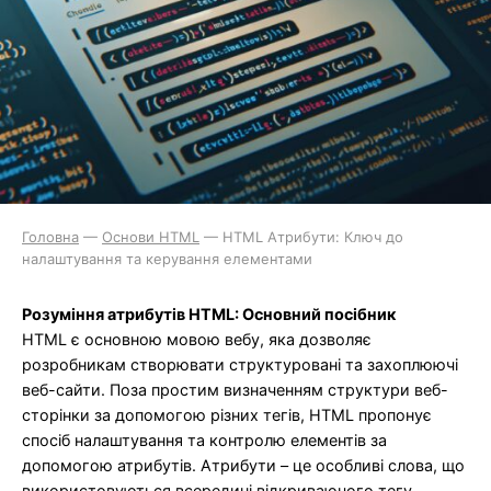
Головна
—
Основи HTML
—
HTML Атрибути: Ключ до
налаштування та керування елементами
Розуміння атрибутів HTML: Основний посібник
HTML є основною мовою вебу, яка дозволяє
розробникам створювати структуровані та захоплюючі
веб-сайти. Поза простим визначенням структури веб-
сторінки за допомогою різних тегів, HTML пропонує
спосіб налаштування та контролю елементів за
допомогою атрибутів. Атрибути – це особливі слова, що
використовуються всередині відкриваючого тегу