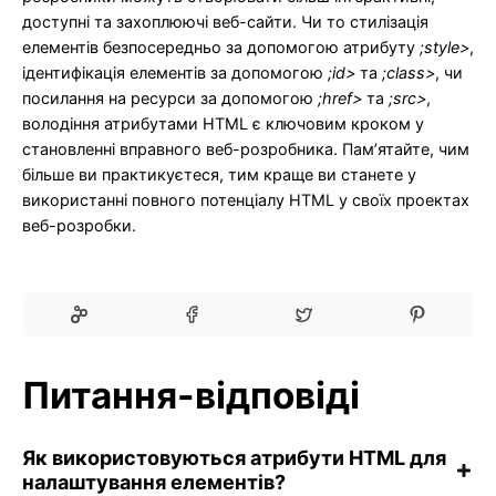
доступні та захоплюючі веб-сайти. Чи то стилізація
елементів безпосередньо за допомогою атрибуту
;style>
,
ідентифікація елементів за допомогою
;id>
та
;class>
, чи
посилання на ресурси за допомогою
;href>
та
;src>
,
володіння атрибутами HTML є ключовим кроком у
становленні вправного веб-розробника. Пам’ятайте, чим
більше ви практикуєтеся, тим краще ви станете у
використанні повного потенціалу HTML у своїх проектах
веб-розробки.
Питання-відповіді
Як використовуються атрибути HTML для
налаштування елементів?