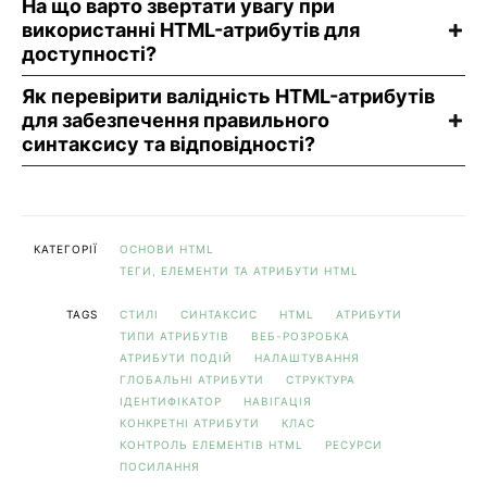
На що варто звертати увагу при
використанні HTML-атрибутів для
доступності?
Як перевірити валідність HTML-атрибутів
для забезпечення правильного
синтаксису та відповідності?
КАТЕГОРІЇ
ОСНОВИ HTML
ТЕГИ, ЕЛЕМЕНТИ ТА АТРИБУТИ HTML
TAGS
СТИЛІ
СИНТАКСИС
HTML
АТРИБУТИ
ТИПИ АТРИБУТІВ
ВЕБ-РОЗРОБКА
АТРИБУТИ ПОДІЙ
НАЛАШТУВАННЯ
ГЛОБАЛЬНІ АТРИБУТИ
СТРУКТУРА
ІДЕНТИФІКАТОР
НАВІГАЦІЯ
КОНКРЕТНІ АТРИБУТИ
КЛАС
КОНТРОЛЬ ЕЛЕМЕНТІВ HTML
РЕСУРСИ
ПОСИЛАННЯ