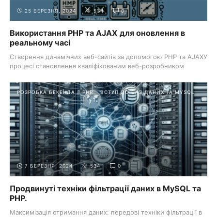
25 БЕРЕЗНЯ, 2024
534
0
Використання PHP та AJAX для оновлення в
реальному часі
Створення динамічних веб-сайтів за допомогою PHP та AJAXУ
процесі становлення кваліфікованим веб-розробником
важливо оволодіти ...
РОЗРОБКА БЕКЕНДА З PHP
ВСТУП ДО БАЗ ДАНИХ ТА MYSQL
7 БЕРЕЗНЯ, 2024
534
0
Продвинуті техніки фільтрації даних в MySQL та
PHP.
Максимізація отримання даних: передові техніки фільтрації в