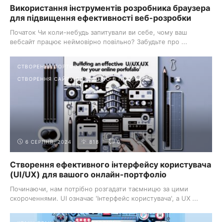
Використання інструментів розробника браузера
для підвищення ефективності веб-розробки
Початок Чи коли-небудь запитували ви себе, чому ваш
вебсайт працює неймовірно повільно? Забудьте про ...
СТВОРЕННЯ ПОРТФОЛІО
СТВОРЕННЯ САЙТУ-ПОРТФОЛІО В ІНТЕРНЕТІ
6 СЕРПНЯ, 2024
818
0
Створення ефективного інтерфейсу користувача
(UI/UX) для вашого онлайн-портфоліо
Починаючи, нам потрібно розгадати таємницю за цими
скороченнями. UI означає 'Інтерфейс користувача', а UX ...