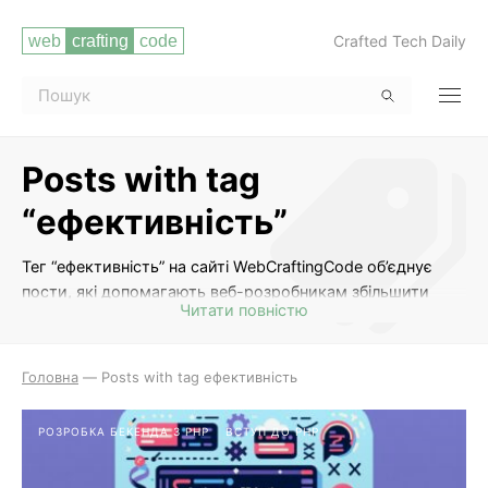
Crafted Tech Daily
Posts with tag
“ефективність”
Тег “ефективність” на сайті WebCraftingCode об’єднує
пости, які допомагають веб-розробникам збільшити
Читати повністю
продуктивність своєї роботи. Ви знайдете поради та
стратегії для оптимізації робочого процесу, підвищення
швидкості розробки, вдосконалення навичок управління
Головна
—
Posts with tag ефективність
часом та багато іншого. Цей тег допоможе вам
вдосконалити свої навички та стати більш
РОЗРОБКА БЕКЕНДА З PHP
ВСТУП ДО PHP
продуктивним веб-розробником.