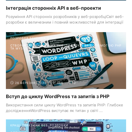
Інтеграція сторонніх API в веб-проекти
Розуміння API сторонніх розробників у веб-розробціСвіт веб-
розробки є величезним і повний можливостей для інтеграції
...
РОЗРОБКА БЕКЕНДА З PHP
СТВОРЕННЯ ДИНАМІЧНИХ ВЕБ-ДОДАТКІВ ЗА ДОПОМОГОЮ PHP
ТА MYSQL
26 БЕРЕЗНЯ, 2024
468
0
Вступ до циклу WordPress та запитів з PHP
Використання сили циклу WordPress та запитів PHP: Глибоке
дослідженняWordPress виступає як титан у світі ...
КРАЩІ ПРАКТИКИ ВЕБ-РОЗРОБКИ