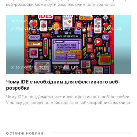
веб-розробки може бути захоплюючим, але водночас
лякаючим. ...
ПОЧАТОК РОБОТИ
ОГЛЯД СЕРЕДОВИЩА РОЗРОБКИ (ТЕКСТОВІ РЕДАКТОРИ, IDE)
20 ЛЮТОГО, 2024
544
0
Чому IDE є необхідним для ефективного веб-
розробки
Чому IDE є невід'ємною частиною ефективного веб-розробки
У шляху до володіння майстерністю веб-розробника важливо
...
ОСТАННІ НОВИНИ