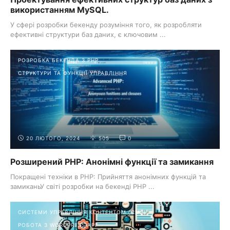
використанням MySQL.
У сфері розробки бекенду розуміння того, як розробляти
ефективні структури баз даних, є ключовим ...
РОЗРОБКА БЕКЕНДА З PHP
СТРУКТУРИ ТА ФУНКЦІЇ УПРАВЛІННЯ
20 ЛЮТОГО, 2024
505
0
Розширений PHP: Анонімні функції та замикання
Покращені техніки в PHP: Прийняття анонімних функцій та
замиканьУ світі розробки на бекенді PHP ...
СИСТЕМИ УПРАВЛІННЯ КОНТЕНТОМ (CMS)
РОБОТА З WORDPRESS API