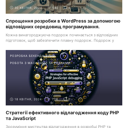
30 КВІТНЯ, 2024
580
0
Спрощення розробки в WordPress за допомогою
відповідних середовищ програмування.
Кожна винагороджуюча подорож починається з відповідних
підготовок, щоб забезпечити плавну подорож. Подорож у
світі ...
РОЗРОБКА БЕКЕНДА З PHP
РОБОТА З МАСИВАМИ ТА РЯДКАМИ
18 КВІТНЯ, 2024
728
0
Стратегії ефективного відлагодження коду PHP
та JavaScript
Зрозуміння мистецтва відлагодження в розробці PHP та