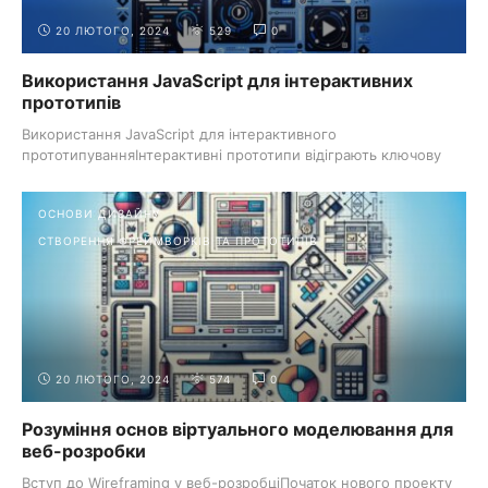
20 ЛЮТОГО, 2024
529
0
Використання JavaScript для інтерактивних
прототипів
Використання JavaScript для інтерактивного
прототипуванняІнтерактивні прототипи відіграють ключову
роль у веб-дизайні та розробці, надаючи ...
ОСНОВИ ДИЗАЙНУ
СТВОРЕННЯ ФРЕЙМВОРКІВ ТА ПРОТОТИПІВ
20 ЛЮТОГО, 2024
574
0
Розуміння основ віртуального моделювання для
веб-розробки
Вступ до Wireframing у веб-розробціПочаток нового проекту