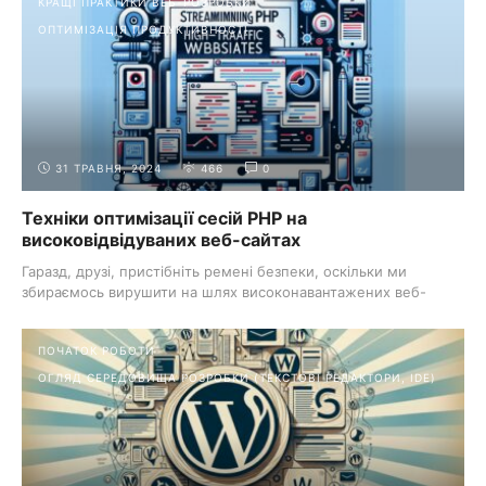
КРАЩІ ПРАКТИКИ ВЕБ-РОЗРОБКИ
ОПТИМІЗАЦІЯ ПРОДУКТИВНОСТІ
31 ТРАВНЯ, 2024
466
0
Техніки оптимізації сесій PHP на
високовідвідуваних веб-сайтах
Гаразд, друзі, пристібніть ремені безпеки, оскільки ми
збираємось вирушити на шлях високонавантажених веб-
сайтів. Це ...
ПОЧАТОК РОБОТИ
ОГЛЯД СЕРЕДОВИЩА РОЗРОБКИ (ТЕКСТОВІ РЕДАКТОРИ, IDE)