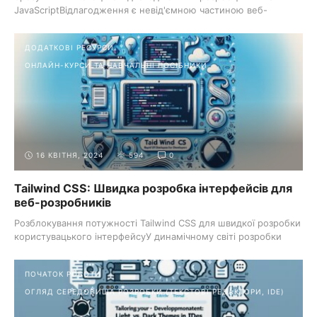
JavaScriptВідлагодження є невід'ємною частиною веб-
розробки, яка забезпечує ...
ДОДАТКОВІ РЕСУРСИ
ОНЛАЙН-КУРСИ ТА НАВЧАЛЬНІ ПОСІБНИКИ
16 КВІТНЯ, 2024
594
0
Tailwind CSS: Швидка розробка інтерфейсів для
веб-розробників
Розблокування потужності Tailwind CSS для швидкої розробки
користувацького інтерфейсуУ динамічному світі розробки
веб-сайтів ефективність ...
ПОЧАТОК РОБОТИ
ОГЛЯД СЕРЕДОВИЩА РОЗРОБКИ (ТЕКСТОВІ РЕДАКТОРИ, IDE)