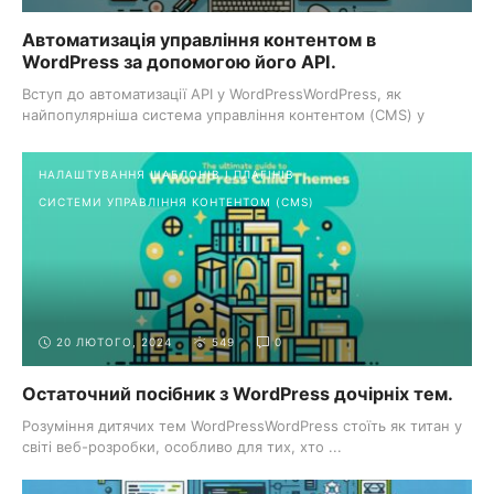
Автоматизація управління контентом в
WordPress за допомогою його API.
Вступ до автоматизації API у WordPressWordPress, як
найпопулярніша система управління контентом (CMS) у
мережі, ...
НАЛАШТУВАННЯ ШАБЛОНІВ І ПЛАГІНІВ
СИСТЕМИ УПРАВЛІННЯ КОНТЕНТОМ (CMS)
20 ЛЮТОГО, 2024
549
0
Остаточний посібник з WordPress дочірніх тем.
Розуміння дитячих тем WordPressWordPress стоїть як титан у
світі веб-розробки, особливо для тих, хто ...