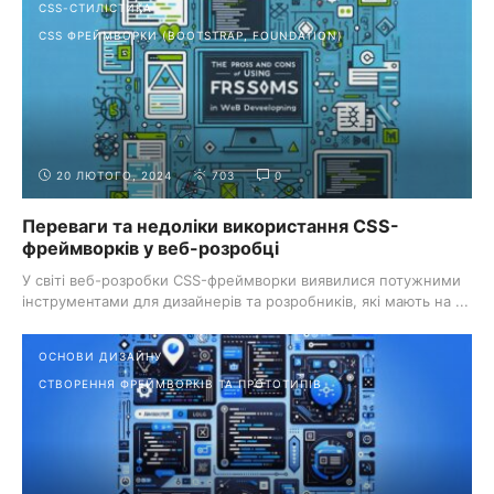
CSS-СТИЛІСТИКА
CSS ФРЕЙМВОРКИ (BOOTSTRAP, FOUNDATION)
20 ЛЮТОГО, 2024
703
0
Переваги та недоліки використання CSS-
фреймворків у веб-розробці
У світі веб-розробки CSS-фреймворки виявилися потужними
інструментами для дизайнерів та розробників, які мають на ...
ОСНОВИ ДИЗАЙНУ
СТВОРЕННЯ ФРЕЙМВОРКІВ ТА ПРОТОТИПІВ