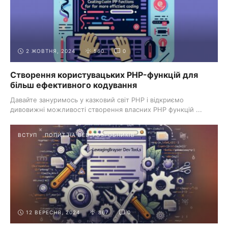
2 ЖОВТНЯ, 2024
560
0
Створення користувацьких PHP-функцій для
більш ефективного кодування
Давайте зануримось у казковий світ PHP і відкриємо
дивовижні можливості створення власних PHP функцій ...
ВСТУП
ПОПИТ НА ВЕБ-РОЗРОБНИКІВ
12 ВЕРЕСНЯ, 2024
867
0