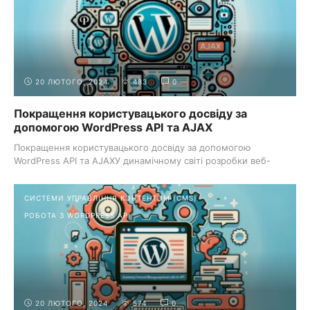
20 ЛЮТОГО, 2024
483
0
Покращення користувацького досвіду за
допомогою WordPress API та AJAX
Покращення користувацького досвіду за допомогою
WordPress API та AJAXУ динамічному світі розробки веб-
сайтів створення ...
СИСТЕМИ УПРАВЛІННЯ КОНТЕНТОМ (CMS)
РОБОТА З WORDPRESS API
20 ЛЮТОГО, 2024
574
0