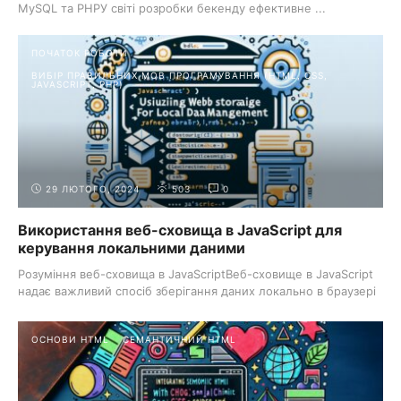
MySQL та PHPУ світі розробки бекенду ефективне ...
ПОЧАТОК РОБОТИ
ВИБІР ПРАВИЛЬНИХ МОВ ПРОГРАМУВАННЯ (HTML, CSS,
JAVASCRIPT, PHP)
29 ЛЮТОГО, 2024
503
0
Використання веб-сховища в JavaScript для
керування локальними даними
Розуміння веб-сховища в JavaScriptВеб-сховище в JavaScript
надає важливий спосіб зберігання даних локально в браузері
...
ОСНОВИ HTML
СЕМАНТИЧНИЙ HTML