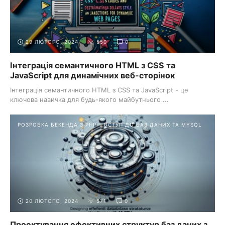
29 ЛЮТОГО, 2024
550
0
Інтеграція семантичного HTML з CSS та
JavaScript для динамічних веб-сторінок
Інтеграція семантичного HTML з CSS та JavaScript - це
ключова навичка для будь-якого майбутнього ...
РОЗРОБКА БЕКЕНДА З PHP
ВСТУП ДО БАЗ ДАНИХ ТА MYSQL
20 ЛЮТОГО, 2024
571
0
Проектування ефективних структур баз даних з