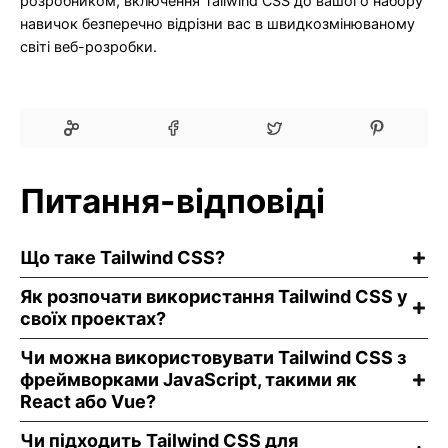
розробником, включення Tailwind CSS до вашого набору
навичок безперечно відрізни вас в швидкозмінюваному
світі веб-розробки.
Питання-відповіді
Що таке Tailwind CSS?
Як розпочати використання Tailwind CSS у
своїх проектах?
Чи можна використовувати Tailwind CSS з
фреймворками JavaScript, такими як
React або Vue?
Чи підходить Tailwind CSS для