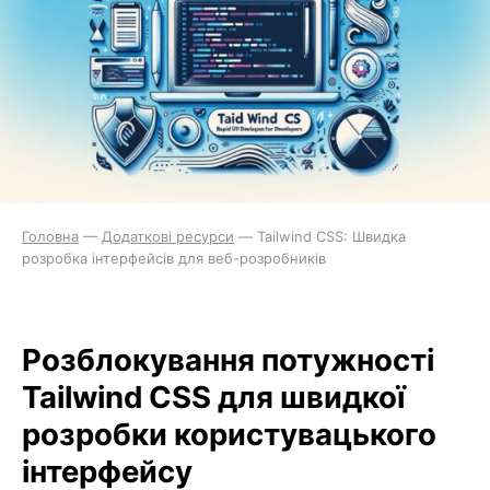
Головна
—
Додаткові ресурси
—
Tailwind CSS: Швидка
розробка інтерфейсів для веб-розробників
Розблокування потужності
Tailwind CSS для швидкої
розробки користувацького
інтерфейсу