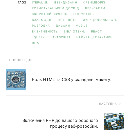
TAGS
ІТЕРАЦІЯ.
ВЕБ-ДИЗАЙН
ФРЕЙМВОРКИ
КОРИСТУВАЦЬКИЙ ДОСВІД
ВЕБ-САЙТИ
ЗВОРОТНІЙ ЗВ'ЯЗОК
ТЕСТУВАННЯ
ВЗАЄМОДІЯ
ЗРУЧНІСТЬ
ФУНКЦІОНАЛЬНІСТЬ
РОЗРОБКА
ДИЗАЙН
VUE.JS
ЕФЕКТИВНІСТЬ
БІБЛІОТЕКИ.
REACT
JQUERY
JAVASCRIPT
НАЙКРАЩІ ПРАКТИКИ
DOM
ПОПЕРЕДНЯ
Роль HTML та CSS у складанні макету.
НАСТУПНА
Включення PHP до вашого робочого
процесу веб-розробки.