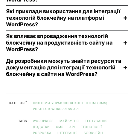
Які приклади використання для інтеграції
технологій блокчейну на платформі
WordPress?
Як впливає впровадження технологій
блокчейну на продуктивність сайту на
WordPress?
Де розробники можуть знайти ресурси та
документацію для інтеграції технологій
блокчейну в сайти на WordPress?
КАТЕГОРІЇ
СИСТЕМИ УПРАВЛІННЯ КОНТЕНТОМ (CMS)
РОБОТА З WORDPRESS API
TAGS
WORDPRESS
МАЙБУТНЄ
ТЕСТУВАННЯ
ДОДАТКИ
CMS
API
ТЕХНОЛОГІЇ
РОЗРОБКА
ІНТЕГРАЦІЯ
БЛОКЧЕЙН