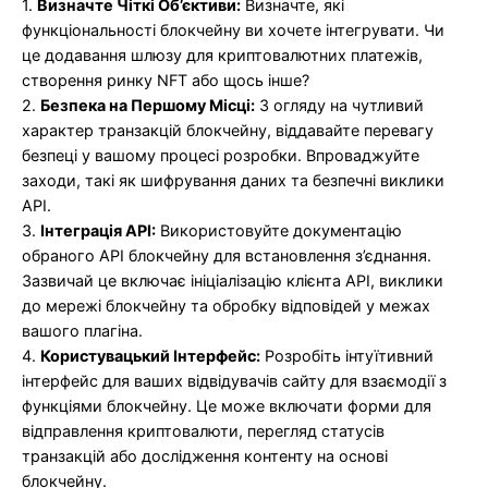
1.
Визначте Чіткі Об’єктиви:
Визначте, які
функціональності блокчейну ви хочете інтегрувати. Чи
це додавання шлюзу для криптовалютних платежів,
створення ринку NFT або щось інше?
2.
Безпека на Першому Місці:
З огляду на чутливий
характер транзакцій блокчейну, віддавайте перевагу
безпеці у вашому процесі розробки. Впроваджуйте
заходи, такі як шифрування даних та безпечні виклики
API.
3.
Інтеграція API:
Використовуйте документацію
обраного API блокчейну для встановлення з’єднання.
Зазвичай це включає ініціалізацію клієнта API, виклики
до мережі блокчейну та обробку відповідей у межах
вашого плагіна.
4.
Користувацький Інтерфейс:
Розробіть інтуїтивний
інтерфейс для ваших відвідувачів сайту для взаємодії з
функціями блокчейну. Це може включати форми для
відправлення криптовалюти, перегляд статусів
транзакцій або дослідження контенту на основі
блокчейну.