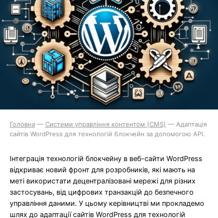
Головна
—
Системи управління контентом (CMS)
—
Адаптація
сайтів WordPress для технологій блокчейн за допомогою API.
Інтеграція технологій блокчейну в веб-сайти WordPress
відкриває новий фронт для розробників, які мають на
меті використати децентралізовані мережі для різних
застосувань, від цифрових транзакцій до безпечного
управління даними. У цьому керівництві ми прокладемо
шлях до адаптації сайтів WordPress для технологій