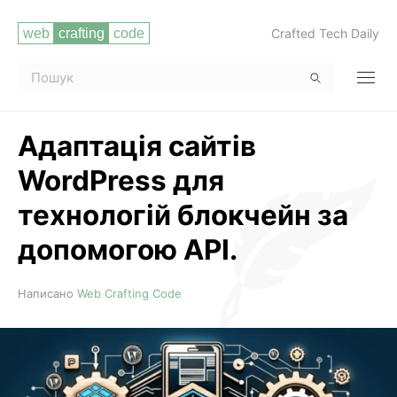
Crafted Tech Daily
Адаптація сайтів
WordPress для
технологій блокчейн за
допомогою API.
Читати повністю
Написано
Web Crafting Code