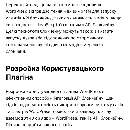
Переконайтеся, що ваше хостинг-середовище
WordPress відповідає технічним вимогам для запуску
клієнтів API блокчейну, таких як наявність Node.js, якщо
ви працюєте з JavaScript-базованими API блокчейну.
Деякі технології блокчейну можуть також вимагати
запуску вузла або підключення до стороннього
постачальника вузлів для взаємодії з мережею
блокчейн.
Розробка Користувацького
Плагіна
Розробка користувацького плагіна WordPress є
ефективним способом інтеграції API блокчейну. Цей
підхід надає можливість використовувати систему гаків
та фільтрів WordPress, дозволяючи вашому плагіну
взаємодіяти як з ядром WordPress, так і з API блокчейну.
Під час розробки вашого плагіна: