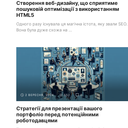
Створення веб-дизайну, що сприятиме
пошуковій оптимізації з використанням
HTML5
Одного разу існувала ця магічна істота, яку звали SEO.
Вона була дуже схожа на ...
СТВОРЕННЯ
СТВОРЕННЯ САЙТУ-ПОРТФОЛІО В
ПОРТФОЛІО
ІНТЕРНЕТІ
2 ВЕРЕСНЯ, 2024
552
0
Стратегії для презентації вашого
портфоліо перед потенційними
роботодавцями