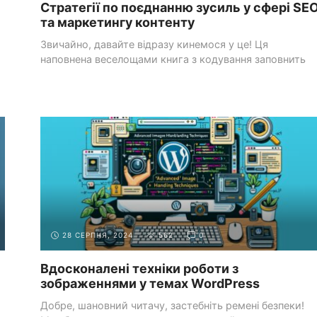
Стратегії по поєднанню зусиль у сфері SE
та маркетингу контенту
Звичайно, давайте відразу кинемося у це! Ця
наповнена веселощами книга з кодування заповнить
ваш ...
СИСТЕМИ УПРАВЛІННЯ
СТВОРЕННЯ ВЛАСНОЇ
КОНТЕНТОМ (CMS)
ТЕМИ
28 СЕРПНЯ, 2024
562
0
Вдосконалені техніки роботи з
зображеннями у темах WordPress
Добре, шановний читачу, застебніть ремені безпеки!