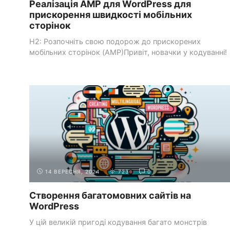
Реалізація AMP для WordPress для
прискорення швидкості мобільних
сторінок
H2: Розпочніть свою подорож до прискорених
мобільних сторінок (AMP)Привіт, новачки у кодуванні!
Якщо ваше ...
НАЛАШТУВАННЯ ШАБЛОНІВ
СИСТЕМИ УПРАВЛІННЯ
І ПЛАГІНІВ
КОНТЕНТОМ (CMS)
14 ВЕРЕСНЯ, 2024
723
0
Створення багатомовних сайтів на
WordPress
У цій великій пригоді кодування багато монстрів