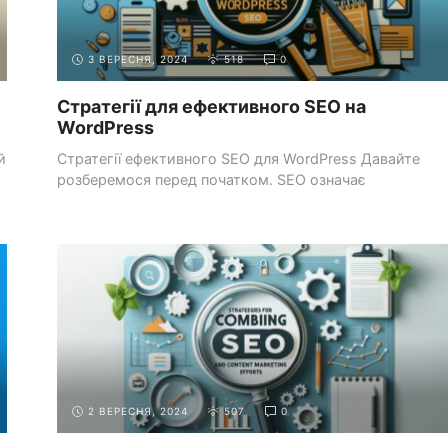
3 ВЕРЕСНЯ, 2024
518
0
Стратегії для ефективного SEO на
WordPress
й
Стратегії ефективного SEO для WordPress Давайте
розберемося перед початком. SEO означає
Оптимізацію для Пошукових ...
КРАЩІ ПРАКТИКИ ВЕБ-
ПОШУКОВА ОПТИМІЗАЦІЯ
РОЗРОБКИ
(SEO)
2 ВЕРЕСНЯ, 2024
507
0