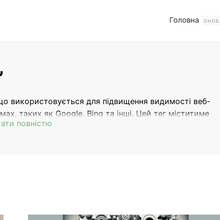
Головна
ОНОВ
”
я, що використовується для підвищення видимості веб-
ах, таких як Google, Bing та інші. Цей тег міститиме
ати повністю
ізації веб-сайту для покращення його рейтингу в
ю про ключові слова, метатеги, структуру URL,
же вам зрозуміти та використовувати SEO ефективно д
СТВОРЕННЯ
СТВОРЕННЯ САЙТУ-ПОРТФОЛІО В
ПОРТФОЛІО
ІНТЕРНЕТІ