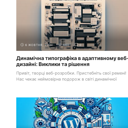
6 ЖОВТНЯ, 2024
660
0
Динамічна типографіка в адаптивному веб
дизайні: Виклики та рішення
Привіт, творці веб-розробки. Пристебніть свої ремені!
Нас чекає неймовірна подорож в світі динамічної
типографіки ...
ОСНОВИ
СТВОРЕННЯ БАЗОВИХ ВЕБ-СТОРІНОК І
HTML
СТРУКТУРУВАННЯ КОНТЕНТУ