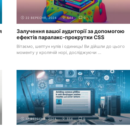
22 ВЕРЕСНЯ, 2024
544
0
я
Залучення вашої аудиторії за допомогою
ефектів паралакс-прокрутки CSS
Вітаємо, шептун нулів і одиниць! Ви дійшли до цього
моменту у кролячій норі, досліджуючи ...
СТВОРЕННЯ
НАПИСАННЯ ЕФЕКТИВНИХ РЕЗЮМЕ ТА
ПОРТФОЛІО
СУПРОВІДНИХ ЛИСТІВ
17 ВЕРЕСНЯ, 2024
554
0