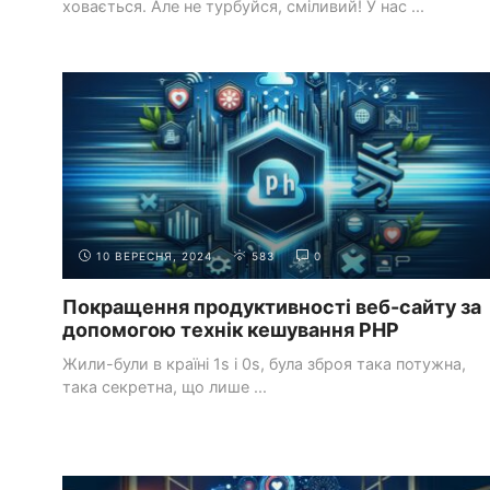
ховається. Але не турбуйся, сміливий! У нас ...
РОЗРОБКА
СТВОРЕННЯ ДИНАМІЧНИХ ВЕБ-ДОДАТКІВ
БЕКЕНДА З
ЗА ДОПОМОГОЮ PHP ТА MYSQL
PHP
10 ВЕРЕСНЯ, 2024
583
0
Покращення продуктивності веб-сайту за
допомогою технік кешування PHP
Жили-були в країні 1s і 0s, була зброя така потужна,
така секретна, що лише ...
КРАЩІ ПРАКТИКИ ВЕБ-
ПОШУКОВА ОПТИМІЗАЦІЯ
РОЗРОБКИ
(SEO)