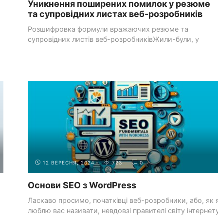
Уникнення поширених помилок у резюме
та супровідних листах веб-розробників
Розшифровка формули вражаючих резюме та
супровідних листів веб-розробниківЖили-були, у
галактиці кодування, група амбітних істот, ...
ОСНОВИ
СТВОРЕННЯ БАЗОВИХ ВЕБ-СТОРІНОК І
HTML
СТРУКТУРУВАННЯ КОНТЕНТУ
12 ВЕРЕСНЯ, 2024
723
0
Основи SEO з WordPress
Ласкаво просимо, початківці веб-розробники, або, як 
люблю вас називати, невдовзі правителі світу інтернету