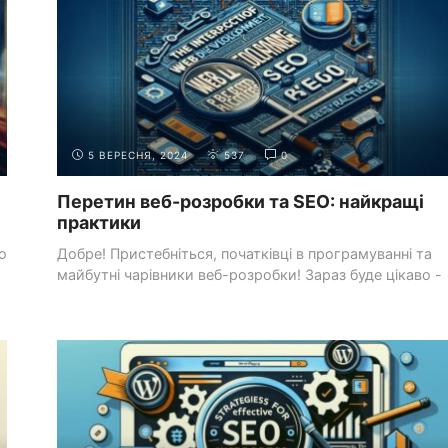
5 ВЕРЕСНЯ, 2024
537
0
Перетин веб-розробки та SEO: найкращі
практики
о
Добре! Пристебніться, початківці в програмуванні та
майбутні чарівники веб-розробки! Зараз буде цікаво -
справді ...
НАЛАШТУВАННЯ ШАБЛОНІВ
СИСТЕМИ УПРАВЛІННЯ
І ПЛАГІНІВ
КОНТЕНТОМ (CMS)