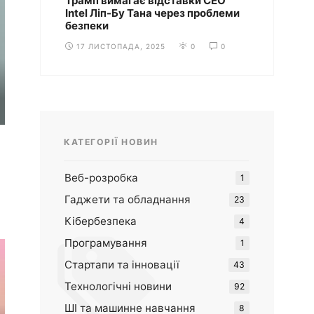
Трамп вимагає відставки CEO
Intel Ліп-Бу Тана через проблеми
безпеки
17 ЛИСТОПАДА, 2025
0
0
КАТЕГОРІЇ НОВИН
Веб-розробка
1
Гаджети та обладнання
23
Кібербезпека
4
Програмування
1
Стартапи та інновації
43
Технологічні новини
92
ШІ та машинне навчання
8