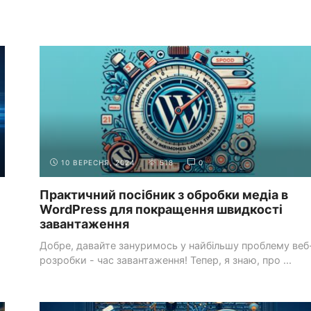
...
КРАЩІ ПРАКТИКИ ВЕБ-
ОПТИМІЗАЦІЯ
РОЗРОБКИ
ПРОДУКТИВНОСТІ
10 ВЕРЕСНЯ, 2024
518
0
Практичний посібник з обробки медіа в
WordPress для покращення швидкості
завантаження
Добре, давайте зануримось у найбільшу проблему веб
розробки - час завантаження! Тепер, я знаю, про ...
ВСТУП
ПОПИТ НА ВЕБ-РОЗРОБНИКІВ