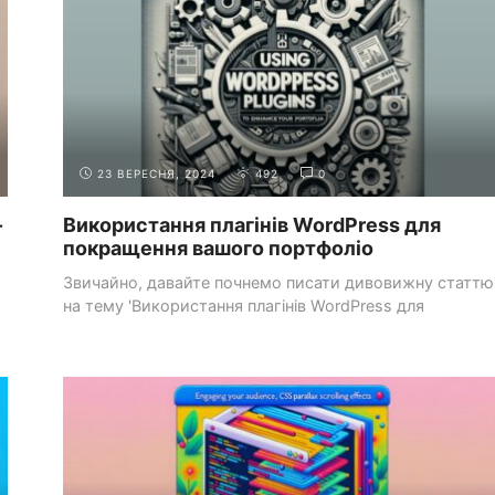
23 ВЕРЕСНЯ, 2024
492
0
-
Використання плагінів WordPress для
покращення вашого портфоліо
Звичайно, давайте почнемо писати дивовижну статтю
на тему 'Використання плагінів WordPress для
покращення вашого ...
CSS-СТИЛІСТИКА
МОДЕЛЬ КОРОБКИ ТА ПОЗИЦІОНУВАННЯ