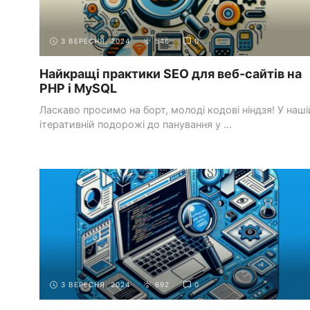
3 ВЕРЕСНЯ, 2024
546
0
Найкращі практики SEO для веб-сайтів на
PHP і MySQL
Ласкаво просимо на борт, молоді кодові ніндзя! У наші
ітеративній подорожі до панування у ...
ІНСТРУМЕНТИ ТА РЕСУРСИ ДЛЯ
ОСНОВИ
ПРОЕКТУВАННЯ
ДИЗАЙНУ
3 ВЕРЕСНЯ, 2024
692
0