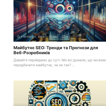
7 ВЕРЕСНЯ, 2024
482
0
Майбутнє SEO: Тренди та Прогнози для
Веб-Розробників
Давайте перейдемо до суті. Ми всі думали, що можем
передбачити майбутнє, чи не так? ...
РОЗРОБКА
СТВОРЕННЯ ДИНАМІЧНИХ ВЕБ-ДОДАТКІВ
БЕКЕНДА З
ЗА ДОПОМОГОЮ PHP ТА MYSQL
PHP