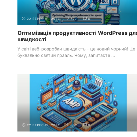
22 ВЕРЕСНЯ, 2024
577
0
Оптимізація продуктивності WordPress дл
швидкості
У світі веб-розробки швидкість - це новий чорний! Це
буквально святий ґрааль. Чому, запитаєте ...
КРАЩІ ПРАКТИКИ ВЕБ-
ОПТИМІЗАЦІЯ
РОЗРОБКИ
ПРОДУКТИВНОСТІ
22 ВЕРЕСНЯ, 2024
502
0