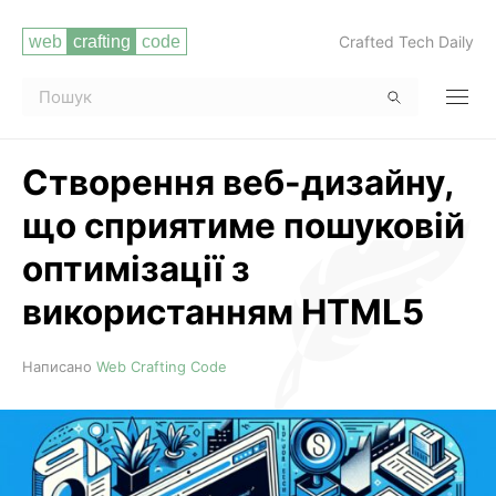
Crafted Tech Daily
Створення веб-дизайну,
що сприятиме пошуковій
оптимізації з
використанням HTML5
Читати повністю
Написано
Web Crafting Code