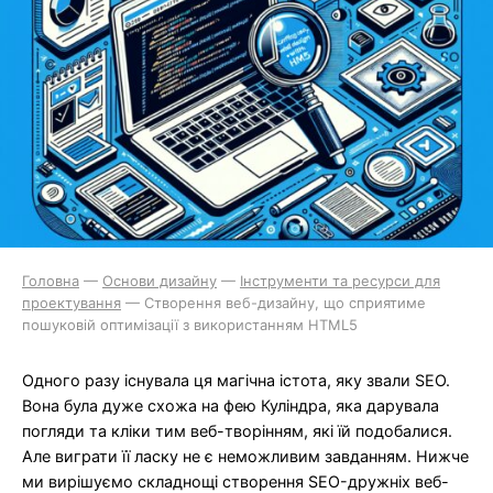
Головна
—
Основи дизайну
—
Інструменти та ресурси для
проектування
—
Створення веб-дизайну, що сприятиме
пошуковій оптимізації з використанням HTML5
Одного разу існувала ця магічна істота, яку звали SEO.
Вона була дуже схожа на фею Куліндра, яка дарувала
погляди та кліки тим веб-творінням, які їй подобалися.
Але виграти її ласку не є неможливим завданням. Нижче
ми вирішуємо складнощі створення SEO-дружніх веб-