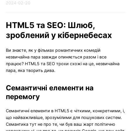
2024-02-20
HTML5 та SEO: Шлюб,
зроблений у кібернебесах
Ви знаєте, як у фільмах романтичних комедій
незвичайна пара завжди опиняється разом і все
працює? HTML5 та SEO трохи схожі на це, незвичайна
пара, яка творить дива.
Семантичні елементи на
перемогу
Семантичні елементи в HTML5 є чіткими, конкретними, і,
що найважливіше, зрозумілими для пошукових систем.
Семантика тут не про те, чи був ваш жарт політично
коректним; ні, це про те, чи розуміє Google, що ваш сайт