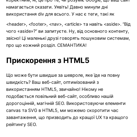
намагається сказати. Уявіть! Давно минули дні
використання div для всього. У нас є теги, такі як
<header>, <footer>, <nav>, <article> та навіть <aside>. “Від
чого «aside»?” ви запитуєте. Ну, від основного контенту,
звісно! Ці маленькі друзі говорять пошуковим системам,
про що кожний розділ. СЕМАНТИКА!
Прискорення з HTML5
Що може бути швидше за шевроле, яке їде на повну
швидкість? Ваш веб-сайт, оптимізований з
використанням HTML5, звичайно! Нікому не
подобається повільний веб-сайт, особливо нашій
дорогоцінній, магічній SEO. Використовуючи елементи
canvas та SVG в HTML5, ми можемо скоротити час
завантаження, що призводить до кращої UX та кращого
рейтингу SEO.