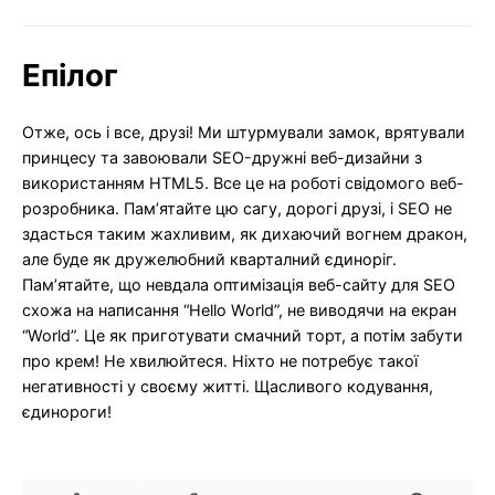
Епілог
Отже, ось і все, друзі! Ми штурмували замок, врятували
принцесу та завоювали SEO-дружні веб-дизайни з
використанням HTML5. Все це на роботі свідомого веб-
розробника. Пам’ятайте цю сагу, дорогі друзі, і SEO не
здасться таким жахливим, як дихаючий вогнем дракон,
але буде як дружелюбний кварталний єдиноріг.
Пам’ятайте, що невдала оптимізація веб-сайту для SEO
схожа на написання “Hello World”, не виводячи на екран
“World”. Це як приготувати смачний торт, а потім забути
про крем! Не хвилюйтеся. Ніхто не потребує такої
негативності у своєму житті. Щасливого кодування,
єдинороги!