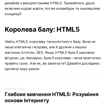
дизайнів з використанням HTML5. Тримайтеся, друзі;
включені кодові жарти, погані каламбури та ошелешливі
концепції!
Королева балу: HTML5
Уявіть HTML5, королеву технологічного балу. Вона не
лише елегантна і яскрава, але й дружня з нашою
магічною істотою, SEO. Якщо HTML5 була б шаховою
фігурою, це, ймовірно, була б королева – вона практично
править грою. Але як, ви запитуєте? Давайте дослідимо
кроличу нору разом.
Related topic
Глибоке вивчення HTML5: Розуміння
основи Інтернету