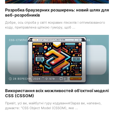
Розробка браузерних розширень: новий шлях для
веб-розробників
Добре, ось спроба у світі яскравих пікселів і оптимізованого
коду, приправлена щіпкою гумору, щоб ...
CSS-СТИЛІСТИКА
СЕЛЕКТОРИ ТА ВЛАСТИВОСТІ CSS
28 ВЕРЕСНЯ, 2024
579
0
Використання всіх можливостей об’єктної моделі
CSS (CSSOM)
Привіт, усі ви, майбутні гуру кодування!Зараз ви, напевно,
думаєте: "CSS Object Model (CSSOM), яке ...