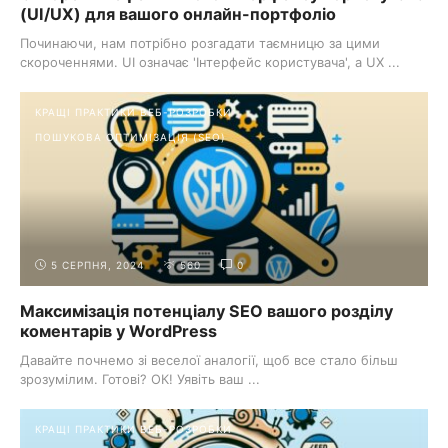
(UI/UX) для вашого онлайн-портфоліо
Починаючи, нам потрібно розгадати таємницю за цими
скороченнями. UI означає 'Інтерфейс користувача', а UX ...
КРАЩІ ПРАКТИКИ ВЕБ-РОЗРОБКИ
ПОШУКОВА ОПТИМІЗАЦІЯ (SEO)
5 СЕРПНЯ, 2024
560
0
Максимізація потенціалу SEO вашого розділу
коментарів у WordPress
Давайте почнемо зі веселої аналогії, щоб все стало більш
зрозумілим. Готові? ОК! Уявіть ваш ...
КРАЩІ ПРАКТИКИ ВЕБ-РОЗРОБКИ