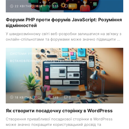
22 КВІТНЯ, 2024
585
0
Форуми PHP проти форумів JavaScript: Розуміння
відмінностей
У швидкозмінному світі веб-розробки залишатися на зв'язку з
онлайн-спільнотами та форумами може значно підвищити ...
СИСТЕМИ УПРАВЛІННЯ КОНТЕНТОМ (CMS)
ВСТАНОВЛЕННЯ ТА НАЛАШТУВАННЯ WORDPRESS
18 КВІТНЯ, 2024
549
0
Як створити посадочну сторінку в WordPress
Створення привабливої посадкової сторінки в WordPress
може значно покращити користувацький досвід та