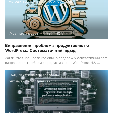
МЕТОДИ ТЕСТУВАННЯ ТА НАЛАГОДЖЕННЯ
23 ЧЕРВНЯ, 2024
651
0
Виправлення проблем з продуктивністю
WordPress: Систематичний підхід
Затягніться, бо нас чекає епічна подорож у фантастичний світ
виправлення проблем з продуктивністю WordPress.H2: ...
КРАЩІ ПРАКТИКИ ВЕБ-РОЗРОБКИ
ОПТИМІЗАЦІЯ ПРОДУКТИВНОСТІ