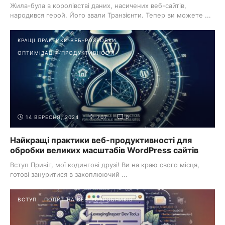
Жила-була в королівстві даних, насичених веб-сайтів,
народився герой. Його звали Транзієнти. Тепер ви можете ...
КРАЩІ ПРАКТИКИ ВЕБ-РОЗРОБКИ
ОПТИМІЗАЦІЯ ПРОДУКТИВНОСТІ
14 ВЕРЕСНЯ, 2024
707
0
Найкращі практики веб-продуктивності для
обробки великих масштабів WordPress сайтів
Вступ Привіт, мої кодингові друзі! Ви на краю свого місця,
готові зануритися в захоплюючий ...
ВСТУП
ПОПИТ НА ВЕБ-РОЗРОБНИКІВ