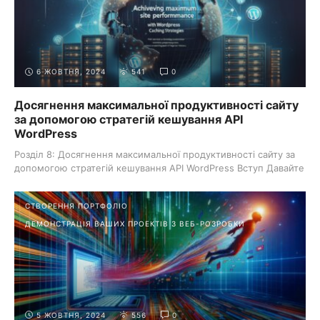
розділі ви знайдете корисні поради, інструкції та
інформацію про оптимізацію вашого веб-сайту для
досягнення кращих результатів.
6 ЖОВТНЯ, 2024
541
0
Досягнення максимальної продуктивності сайту
за допомогою стратегій кешування API
WordPress
Розділ 8: Досягнення максимальної продуктивності сайту за
допомогою стратегій кешування API WordPress Вступ Давайте
...
СТВОРЕННЯ ПОРТФОЛІО
ДЕМОНСТРАЦІЯ ВАШИХ ПРОЕКТІВ З ВЕБ-РОЗРОБКИ
5 ЖОВТНЯ, 2024
556
0