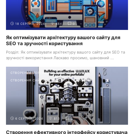
18 СЕРПНЯ, 2024
484
0
Як оптимізувати архітектуру вашого сайту для
SEO та зручності користування
Розділ: Як оптимізувати архітектуру вашого сайту для SEO та
зручності використання Ласкаво просимо, шановний ...
СТВОРЕННЯ ПОРТФОЛІО
СТВОРЕННЯ САЙТУ-ПОРТФОЛІО В ІНТЕРНЕТІ
6 СЕРПНЯ, 2024
813
0
Створення ефективного інтерфейсу користувача