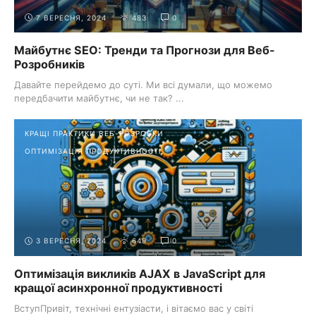
7 ВЕРЕСНЯ, 2024
483
0
Майбутнє SEO: Тренди та Прогнози для Веб-
Розробників
Давайте перейдемо до суті. Ми всі думали, що можемо
передбачити майбутнє, чи не так? ...
КРАЩІ ПРАКТИКИ ВЕБ-РОЗРОБКИ
ОПТИМІЗАЦІЯ ПРОДУКТИВНОСТІ
3 ВЕРЕСНЯ, 2024
649
0
Оптимізація викликів AJAX в JavaScript для
кращої асинхронної продуктивності
ВступПривіт, технічні ентузіасти, і вітаємо вас у світі