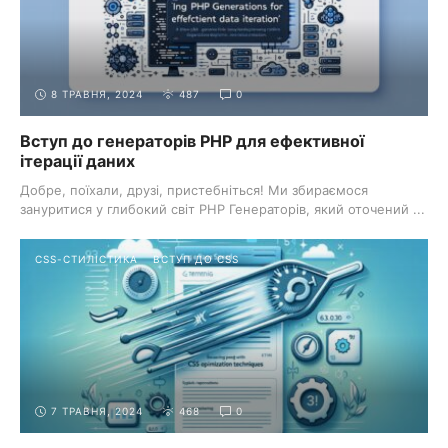
8 ТРАВНЯ, 2024
487
0
Вступ до генераторів PHP для ефективної
ітерації даних
Добре, поїхали, друзі, пристебніться! Ми збираємося
зануритися у глибокий світ PHP Генераторів, який оточений ...
CSS-СТИЛІСТИКА
ВСТУП ДО CSS
7 ТРАВНЯ, 2024
468
0