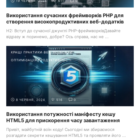
19 ЧЕРВНЯ, 2024
511
0
Використання сучасних фреймворків PHP для
створення високопродуктивних веб-додатків
H2: Вступ до сучасної джунглі PHP-фреймворківДавайте
відразу ж поринемо, добре? Ось справа, нас не ...
КРАЩІ ПРАКТИКИ ВЕБ-РОЗРОБКИ
ОПТИМІЗАЦІЯ ПРОДУКТИВНОСТІ
8 ЧЕРВНЯ, 2024
516
0
Використання потужності маніфесту кешу
HTML5 для прискорення часу завантаження
Привіт, майбутній воїн коду! Сьогодні ми збираємося
розгадати секрети кешування HTML5 та проявляти його ...