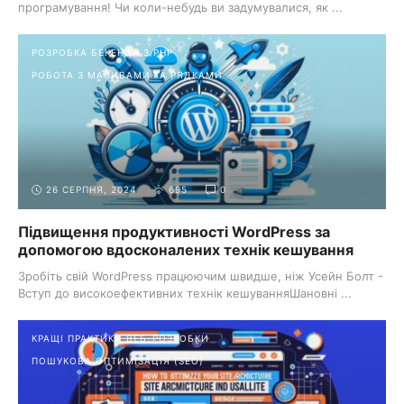
програмування! Чи коли-небудь ви задумувалися, як ...
РОЗРОБКА БЕКЕНДА З PHP
РОБОТА З МАСИВАМИ ТА РЯДКАМИ
26 СЕРПНЯ, 2024
695
0
Підвищення продуктивності WordPress за
допомогою вдосконалених технік кешування
Зробіть свій WordPress працюючим швидше, ніж Усейн Болт -
Вступ до високоефективних технік кешуванняШановні ...
КРАЩІ ПРАКТИКИ ВЕБ-РОЗРОБКИ
ПОШУКОВА ОПТИМІЗАЦІЯ (SEO)