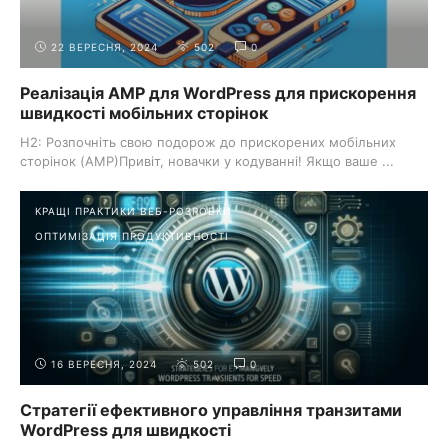
22 ВЕРЕСНЯ, 2024
502
0
Реалізація AMP для WordPress для прискорення
швидкості мобільних сторінок
H2: Розпочніть свою подорож до прискорених мобільних
сторінок (AMP)Привіт, новачки у кодуванні! Якщо ваше ...
КРАЩІ ПРАКТИКИ ВЕБ-РОЗРОБКИ
ОПТИМІЗАЦІЯ ПРОДУКТИВНОСТІ
16 ВЕРЕСНЯ, 2024
502
0
Стратегії ефективного управління транзитами
WordPress для швидкості