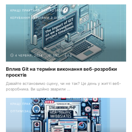
КРАЩІ ПРАКТИКИ ВЕБ-РОЗРОБКИ
КЕРУВАННЯ ВЕРСІЯМИ З GIT'ОМ
4 ЧЕРВНЯ, 2024
597
0
Вплив Git на терміни виконання веб-розробки
проєктів
Давайте встановимо сцену, чи не так? Це день у житті веб-
розробника. Ви щойно зварили ...
КРАЩІ ПРАКТИКИ ВЕБ-РОЗРОБКИ
ОПТИМІЗАЦІЯ ПРОДУКТИВНОСТІ