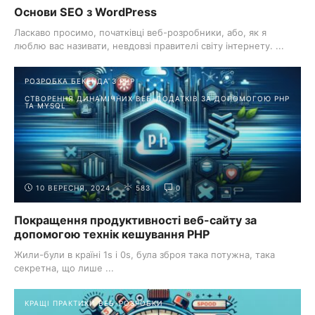
Основи SEO з WordPress
Ласкаво просимо, початківці веб-розробники, або, як я
люблю вас називати, невдовзі правителі світу інтернету. ...
РОЗРОБКА БЕКЕНДА З PHP
СТВОРЕННЯ ДИНАМІЧНИХ ВЕБ-ДОДАТКІВ ЗА ДОПОМОГОЮ PHP
ТА MYSQL
10 ВЕРЕСНЯ, 2024
583
0
Покращення продуктивності веб-сайту за
допомогою технік кешування PHP
Жили-були в країні 1s і 0s, була зброя така потужна, така
секретна, що лише ...
КРАЩІ ПРАКТИКИ ВЕБ-РОЗРОБКИ