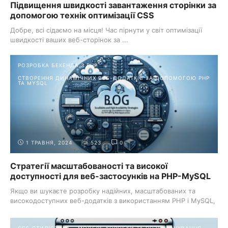
Підвищення швидкості завантаження сторінки за
допомогою технік оптимізації CSS
Добре, всі сідаємо на місця! Час пірнути у світ оптимізації
швидкості ваших веб-сторінок за ...
РОЗРОБКА БЕКЕНДА З PHP
СТВОРЕННЯ ДИНАМІЧНИХ ВЕБ-ДОДАТКІВ ЗА ДОПОМОГОЮ PHP
ТА MYSQL
1 ТРАВНЯ, 2024
523
0
Стратегії масштабованості та високої
доступності для веб-застосунків на PHP-MySQL
Якщо ви шукаєте розробку надійних, масштабованих та
високодоступних веб-додатків з використанням PHP і MySQL,
...
CSS-СТИЛІСТИКА
МОДЕЛЬ КОРОБКИ ТА ПОЗИЦІОНУВАННЯ