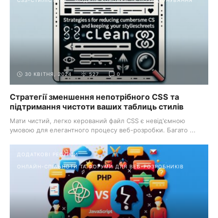
30 КВІТНЯ, 2024
527
0
Стратегії зменшення непотрібного CSS та
підтримання чистоти ваших таблиць стилів
Мати чистий, легко керований файл CSS є невід'ємною
умовою для елегантного процесу веб-розробки. Багато ...
ДОДАТКОВІ РЕСУРСИ
ОНЛАЙН-СПІЛЬНОТИ ТА ФОРУМИ ДЛЯ ВЕБ-РОЗРОБНИКІВ