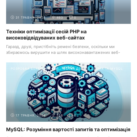
31 ТРАВНЯ, 2024
463
0
Техніки оптимізації сесій PHP на
високовідвідуваних веб-сайтах
Гаразд, друзі, пристібніть ремені безпеки, оскільки ми
збираємось вирушити на шлях високонавантажених веб-
сайтів. Це ...
РОЗРОБКА БЕКЕНДА З PHP
ВСТУП ДО БАЗ ДАНИХ ТА MYSQL
17 ТРАВНЯ, 2024
558
0
MySQL: Розуміння вартості запитів та оптимізація