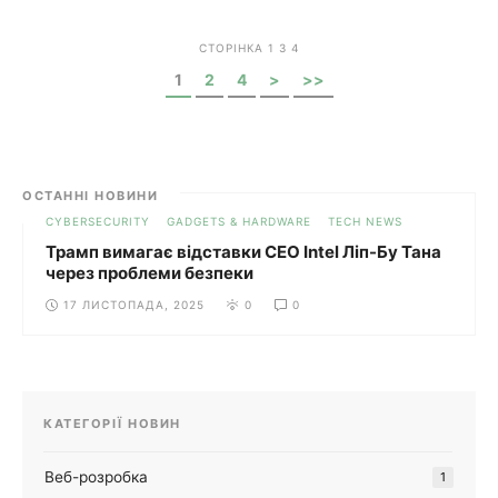
конверсійні показники ...
СТОРІНКА 1 З 4
1
2
4
>
>>
ОСТАННІ НОВИНИ
CYBERSECURITY
GADGETS & HARDWARE
TECH NEWS
Трамп вимагає відставки CEO Intel Ліп-Бу Тана
через проблеми безпеки
17 ЛИСТОПАДА, 2025
0
0
КАТЕГОРІЇ НОВИН
Веб-розробка
1