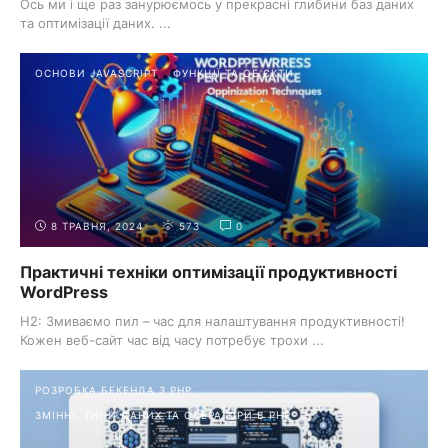
Ось ми і ще раз занурюємось у прекрасні глибини баз даних
та оптимізації даних. ...
ОСНОВИ JAVASCRIPT
ФУНКЦІЇ ТА ОБ'ЄКТИ
8 ТРАВНЯ, 2024
573
0
Практичні техніки оптимізації продуктивності
WordPress
H2: Змиваємо пил – час для налаштування продуктивності!
Кожен веб-сайт час від часу потребує трохи ...
РОЗРОБКА БЕКЕНДА З PHP
ЗМІННІ, ТИПИ ДАНИХ ТА ОПЕРАТОРИ В PHP