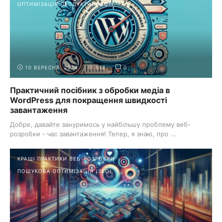
ОПТИМІЗАЦІЯ ПРОДУКТИВНОСТІ
10 ВЕРЕСНЯ, 2024
518
0
Практичний посібник з обробки медіа в
WordPress для покращення швидкості
завантаження
Добре, давайте зануримось у найбільшу проблему веб-
розробки - час завантаження! Тепер, я знаю, про ...
КРАЩІ ПРАКТИКИ ВЕБ-РОЗРОБКИ
ПОШУКОВА ОПТИМІЗАЦІЯ (SEO)