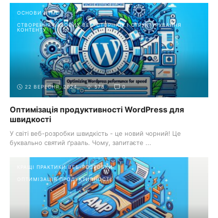
ОСНОВИ HTML
СТВОРЕННЯ БАЗОВИХ ВЕБ-СТОРІНОК І СТРУКТУРУВАННЯ
КОНТЕНТУ
22 ВЕРЕСНЯ, 2024
578
0
Оптимізація продуктивності WordPress для
швидкості
У світі веб-розробки швидкість - це новий чорний! Це
буквально святий ґрааль. Чому, запитаєте ...
КРАЩІ ПРАКТИКИ ВЕБ-РОЗРОБКИ
ОПТИМІЗАЦІЯ ПРОДУКТИВНОСТІ