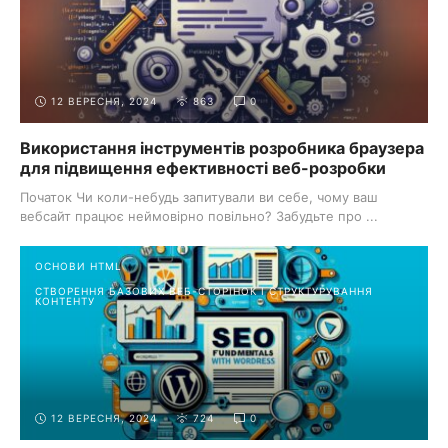
12 ВЕРЕСНЯ, 2024
863
0
Використання інструментів розробника браузера
для підвищення ефективності веб-розробки
Початок Чи коли-небудь запитували ви себе, чому ваш
вебсайт працює неймовірно повільно? Забудьте про ...
ОСНОВИ HTML
СТВОРЕННЯ БАЗОВИХ ВЕБ-СТОРІНОК І СТРУКТУРУВАННЯ
КОНТЕНТУ
12 ВЕРЕСНЯ, 2024
724
0