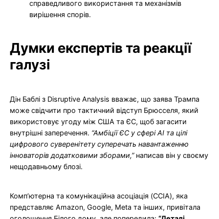
справедливого використання та механізмів
вирішення спорів.
Думки експертів та реакції
галузі
Дін Баблі з Disruptive Analysis вважає, що заява Трампа
може свідчити про тактичний відступ Брюсселя, який
використовує угоду між США та ЄС, щоб загасити
внутрішні заперечення.
“Амбіції ЄС у сфері AI та цілі
цифрового суверенітету суперечать навантаженню
інноваторів додатковими зборами,”
написав він у своєму
нещодавньому блозі.
Комп’ютерна та комунікаційна асоціація (CCIA), яка
представляє Amazon, Google, Meta та інших, привітала
оголошення Білого дому, але попередила:
“Деталі