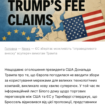
Головна
—
News
—
ЄС зберігає можливість “справедливого
внеску” всупереч вимогам Трампа
Нещодавнє оголошення президента США Дональда
Трампа про те, що Європа погодилася не вводити збори
за користування мережами для великих технологічних
компаній, викликало нову хвилю суперечок. У той час як
інформаційний лист Білого дому щодо торгових
переговорів між США та ЄС у Тарнберрі стверджує, що
Брюссель відмовився від цієї пропозиції, представники