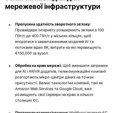
мережевої інфраструктури
Пропускна здатність зворотного зв’язку:
Провайдери Інтернету розширюють зв’язки з 100
Гбіт/с до 400 Гбіт/с у міських кільцях, щоб
впоратися з завантаженнями моделей AI та
потоками відео 8K, витрати на які перевищують
€150,000 за вузол.
Обробка на краю мережі:
Щоб зменшити затримки
для AI і AR/VR додатків, телекомунікаційні компанії
розгортають мікро-центри даних на точках
присутності. Великі технологічні компанії, такі як
Amazon Web Services та Google Cloud, вже
розміщують свої сервери на краю в кількох
столицях ЄС.
Протоколи взаємоз’єднання:
Майбутні правила ЄС