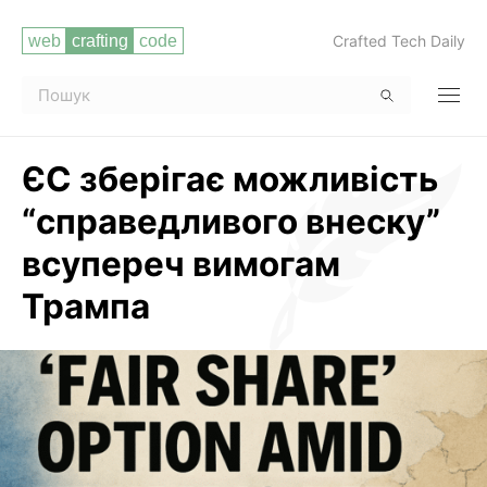
Crafted Tech Daily
ЄС зберігає можливість
“справедливого внеску”
всупереч вимогам
Трампа
Читати повністю