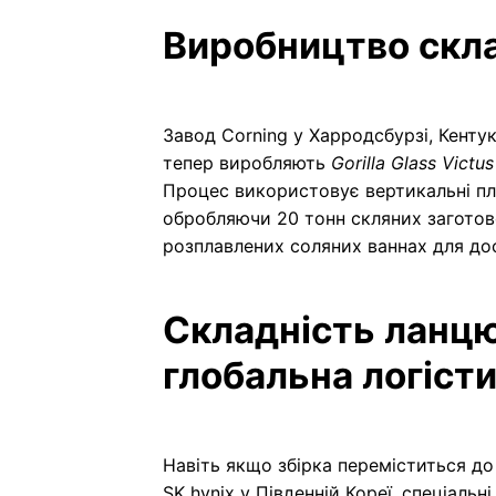
Виробництво скла
Завод Corning у Харродсбурзі, Кентук
тепер виробляють
Gorilla Glass Victus
Процес використовує вертикальні пл
обробляючи 20 тонн скляних заготово
розплавлених соляних ваннах для до
Складність ланцю
глобальна логіст
Навіть якщо збірка переміститься до
SK hynix у Південній Кореї, спеціальн