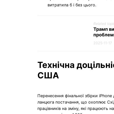
витратила б і без цього.
Related topi
Трамп ви
проблем
2025-11-17
Технічна доцільн
США
Перенесення фінальної збірки iPhone
ланцюга постачання, що охоплює Схі
працівників на зміну, які працюють 