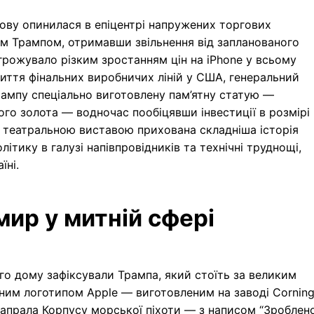
нову опинилася в епіцентрі напружених торгових
м Трампом, отримавши звільнення від запланованого
грожувало різким зростанням цін на iPhone у всьому
криття фінальних виробничих ліній у США, генеральний
рампу спеціально виготовлену пам’ятну статую —
ого золота — водночас пообіцявши інвестиції в розмірі
ю театральною виставою прихована складніша історія
літику в галузі напівпровідників та технічні труднощі,
їні.
мир у митній сфері
ого дому зафіксували Трампа, який стоїть за великим
ним логотипом Apple — виготовленим на заводі Cornin
капрала Корпусу морської піхоти — з написом “Зроблен