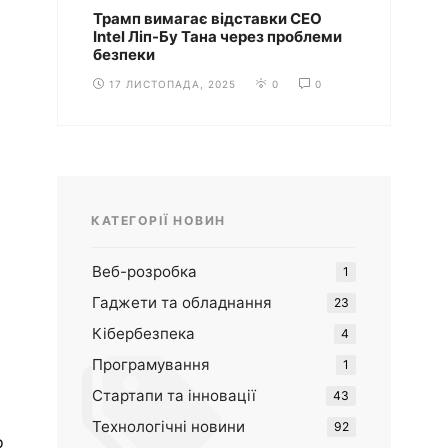
Трамп вимагає відставки CEO
Intel Ліп-Бу Тана через проблеми
безпеки
17 ЛИСТОПАДА, 2025
0
0
КАТЕГОРІЇ НОВИН
Веб-розробка
1
Гаджети та обладнання
23
Кібербезпека
4
Програмування
1
Стартапи та інновації
43
g
Технологічні новини
92
о