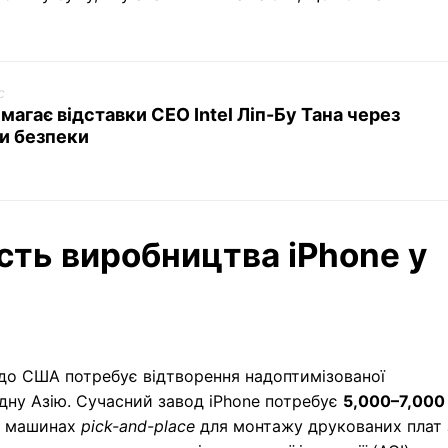
c
магає відставки CEO Intel Ліп-Бу Тана через
и безпеки
ість виробництва iPhone у
 до США потребує відтворення надоптимізованої
дну Азію. Сучасний завод iPhone потребує
5,000–7,000
на машинах
pick-and-place
для монтажу друкованих плат 