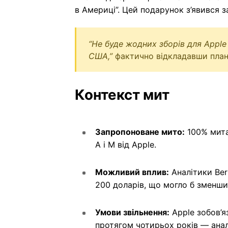
в Америці”. Цей подарунок з’явився з
“Не буде жодних зборів для Apple
США,”
фактично відкладавши план
Контекст мит
Запропоноване мито:
100% мита
A і M від Apple.
Можливий вплив:
Аналітики Ber
200 доларів, що могло б зменши
Умови звільнення:
Apple зобов’я
протягом чотирьох років — анал