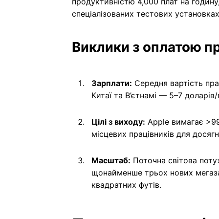
продуктивністю 4,000 плат на годину,
спеціалізованих тестових установках 
Виклики з оплатою пр
Зарплати:
Середня вартість прац
Китаї та В’єтнамі — 5–7 доларів/
Цілі з виходу:
Apple вимагає >99
місцевих працівників для досягн
Масштаб:
Поточна світова потуж
щонайменше трьох нових мегаза
квадратних футів.