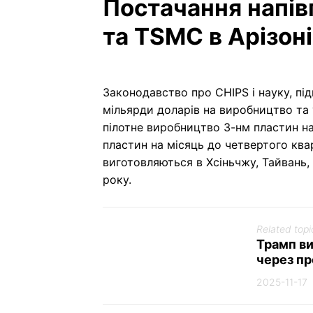
Постачання напів
та TSMC в Арізоні
Законодавство про CHIPS і науку, пі
мільярди доларів на виробництво та
пілотне виробництво 3-нм пластин на
пластин на місяць до четвертого квар
виготовляються в Хсіньчжу, Тайвань,
року.
Related topi
Трамп ви
через п
2025-11-17