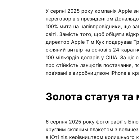
У серпні 2025 року компанія Apple з
переговорів з президентом Дональдо
100% мита на напівпровідники, що за
світі. Замість того, щоб обіцяти від
директор Apple Тім Кук подарував Т
скляний витвір на основі з 24-каратн
100 мільярдів доларів у США. За ціє
про стійкість ланцюгів постачання, по
пов’язані з виробництвом iPhone в кра
Золота статуя та 
6 серпня 2025 року фотографії з Біл
круглим скляним плакетом з величез
в Юті під керівництвом колишнього 