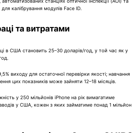
 автоматизованих станціях оптичної інспекції (AOI) та
для калібрування модулів Face ID.
аці та витратами
і в США становить 25–30 доларів/год, у той час як у
год.
,5% виходу для остаточної перевірки якості; навчання
ення цих показників може зайняти 12–18 місяців.
ність у 250 мільйонів iPhone на рік вимагатиме
водів у США, кожен з яких займатиме понад 1 мільйон