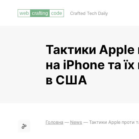
Crafted Tech Daily
Тактики Apple
на iPhone та ї
в США
Головна
—
News
—
Тактики Apple проти т