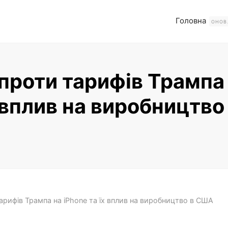
Головна
ОНОВ
 проти тарифів Трампа
х вплив на виробництво
Читати повністю
арифів Трампа на iPhone та їх вплив на виробництво в США