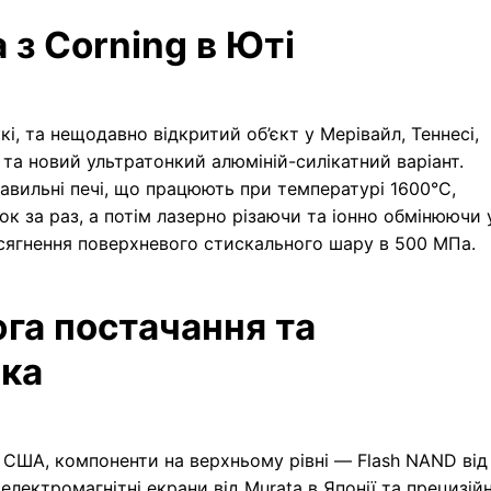
 з Corning в Юті
кі, та нещодавно відкритий об’єкт у Мерівайл, Теннесі,
та новий ультратонкий алюміній-силікатний варіант.
авильні печі, що працюють при температурі 1600°C,
к за раз, а потім лазерно різаючи та іонно обмінюючи 
сягнення поверхневого стискального шару в 500 МПа.
га постачання та
ика
 США, компоненти на верхньому рівні — Flash NAND від
і електромагнітні екрани від Murata в Японії та прецизійн