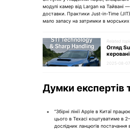
модулі камер від Largan на Тайвані 
доставки. Практики Just-in-Time (JI
мало запасу на затримки в морських 
Related topi
Огляд Su
керован
2025-08-0
Думки експертів т
“Збірні лінії Apple в Китаї пра
цього в Техасі коштуватиме в 2
дослідник ланцюгів постачання в