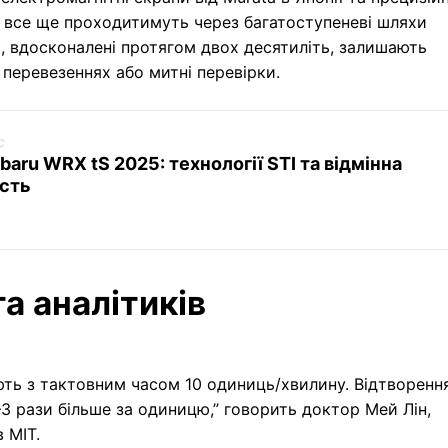
— все ще проходитимуть через багатоступеневі шляхи
T), вдосконалені протягом двох десятиліть, залишають
перевезеннях або митні перевірки.
c
baru WRX tS 2025: технології STI та відмінна
ість
7
а аналітиків
цюють з тактовним часом 10 одиниць/хвилину. Відтворенн
–3 рази більше за одиницю,” говорить доктор Мей Лін,
 MIT.