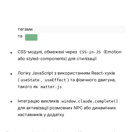
тегами
та
CSS-модулі, обмежені через
(Emotion
CSS-in-JS
або styled-components) для стилізації
Логіку JavaScript з використанням React-хуків
(
,
) та фізичного двигуна,
useState
useEffect
такого як
matter.js
Інтеграцію викликів
window.claude.complete()
для активізації розмовних NPC або динамічних
наставників у додатку