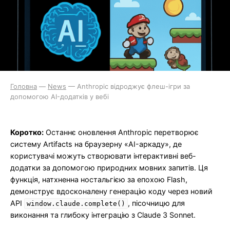
Головна
—
News
—
Anthropic відроджує флеш-ігри за
допомогою AI-додатків у вебі
Коротко:
Останнє оновлення Anthropic перетворює
систему Artifacts на браузерну «AI-аркаду», де
користувачі можуть створювати інтерактивні веб-
додатки за допомогою природних мовних запитів. Ця
функція, натхненна ностальгією за епохою Flash,
демонструє вдосконалену генерацію коду через новий
API
, пісочницю для
window.claude.complete()
виконання та глибоку інтеграцію з Claude 3 Sonnet.