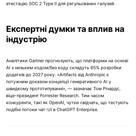
атестацію SOC 2 Type II для регульованих галузей.
Експертні думки та вплив на
індустрію
Аналітики Gartner прогнозують, що платформи на основі
AI з низьким кодом/без коду складуть 65% розробки
додатків до 2027 року. «Artifacts від Anthropic є
потужним доказом концепції генеративного AI у
швидкому прототипуванні», — зазначає Том Річардс,
віце-президент Forrester Research. Тим часом
конкуренти, такі як OpenAI, чутки свідчать, що тестують
подібні потоки чат-UI в ChatGPT Enterprise.