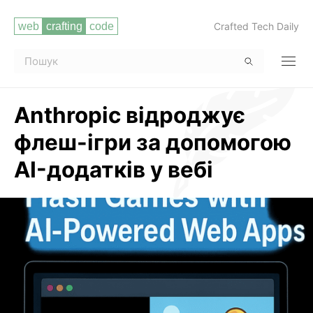
Crafted Tech Daily
Anthropic відроджує
флеш-ігри за допомогою
AI-додатків у вебі
Читати повністю