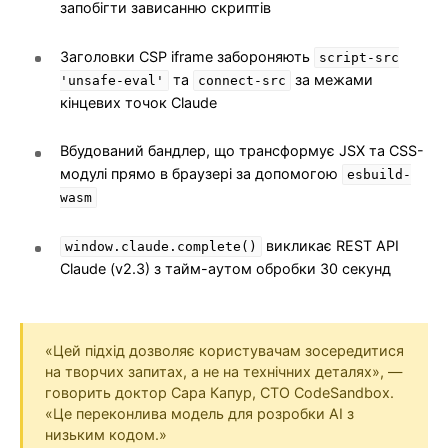
запобігти зависанню скриптів
Заголовки CSP iframe забороняють
script-src
та
за межами
'unsafe-eval'
connect-src
кінцевих точок Claude
Вбудований бандлер, що трансформує JSX та CSS-
модулі прямо в браузері за допомогою
esbuild-
wasm
викликає REST API
window.claude.complete()
Claude (v2.3) з тайм-аутом обробки 30 секунд
«Цей підхід дозволяє користувачам зосередитися
на творчих запитах, а не на технічних деталях», —
говорить доктор Сара Капур, CTO CodeSandbox.
«Це переконлива модель для розробки AI з
низьким кодом.»