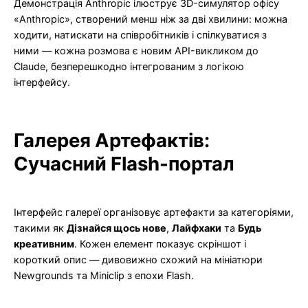
Демонстрація Anthropic ілюструє 3D-симулятор офісу
«Anthropic», створений менш ніж за дві хвилини: можна
ходити, натискати на співробітників і спілкуватися з
ними — кожна розмова є новим API-викликом до
Claude, безперешкодно інтегрованим з логікою
інтерфейсу.
Галерея Артефактів:
Сучасний Flash-портал
Інтерфейс галереї організовує артефакти за категоріями,
такими як
Дізнайся щось нове
,
Лайфхаки
та
Будь
креативним
. Кожен елемент показує скріншот і
короткий опис — дивовижно схожий на мініатюри
Newgrounds та Miniclip з епохи Flash.