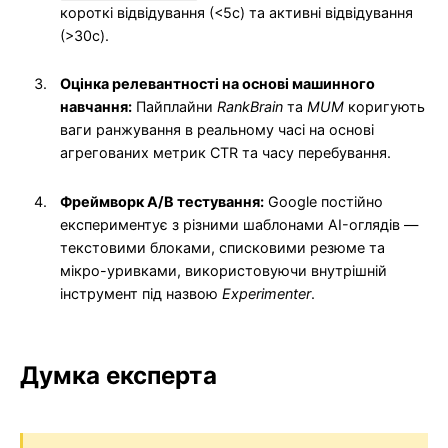
короткі відвідування (<5с) та активні відвідування
(>30с).
Оцінка релевантності на основі машинного
навчання:
Пайплайни
RankBrain
та
MUM
коригують
ваги ранжування в реальному часі на основі
агрегованих метрик CTR та часу перебування.
Фреймворк A/B тестування:
Google постійно
експериментує з різними шаблонами AI-оглядів —
текстовими блоками, списковими резюме та
мікро-уривками, використовуючи внутрішній
інструмент під назвою
Experimenter
.
Думка експерта