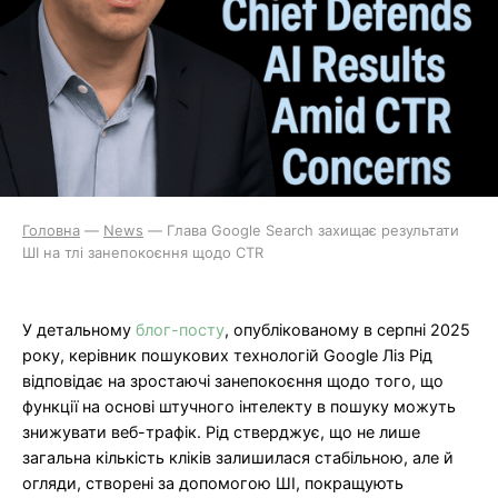
Головна
—
News
—
Глава Google Search захищає результати
ШІ на тлі занепокоєння щодо CTR
У детальному
блог-посту
, опублікованому в серпні 2025
року, керівник пошукових технологій Google Ліз Рід
відповідає на зростаючі занепокоєння щодо того, що
функції на основі штучного інтелекту в пошуку можуть
знижувати веб-трафік. Рід стверджує, що не лише
загальна кількість кліків залишилася стабільною, але й
огляди, створені за допомогою ШІ, покращують