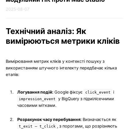
2025-08-07
Технічний аналіз: Як
вимірюються метрики кліків
Вимірювання метрик кліків у контексті пошуку з
використанням штучного інтелекту передбачає кілька
етапів:
Логування подій:
Google фіксує
і
click_event
у BigQuery з підмілісечними
impression_event
часовими мітками.
Розрахунок часу перебування:
Визначається як
, з порогами, що розрізняють
t_exit – t_click