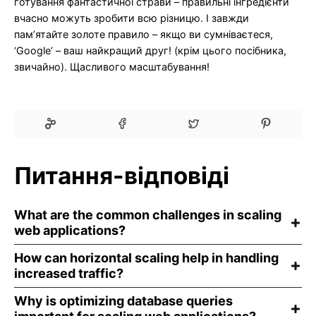
готування фантастичної страви – правильні інгредієнти
вчасно можуть зробити всю різницю. І завжди
пам’ятайте золоте правило – якщо ви сумніваєтеся,
‘Google’ – ваш найкращий друг! (крім цього посібника,
звичайно). Щасливого масштабування!
Питання-відповіді
What are the common challenges in scaling
web applications?
How can horizontal scaling help in handling
increased traffic?
Why is optimizing database queries