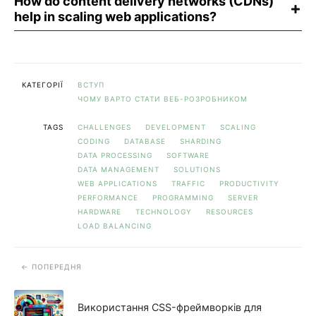
How do content delivery networks (CDNs)
help in scaling web applications?
КАТЕГОРІЇ
ВСТУП
ЧОМУ ВАРТО СТАТИ ВЕБ-РОЗРОБНИКОМ
TAGS
CHALLENGES
DEVELOPMENT
SCALING
CODING
DATABASE
SHARDING
DATA PROCESSING
SOFTWARE
DATA MANAGEMENT
SOLUTIONS
WEB APPLICATIONS
TRAFFIC
PRODUCTIVITY
PERFORMANCE
PROGRAMMING
SERVER
HARDWARE
TECHNOLOGY
RESOURCES
LOAD BALANCING
ПОПЕРЕДНЯ
Використання CSS-фреймворків для