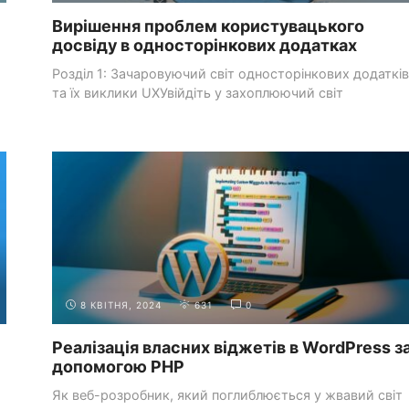
Вирішення проблем користувацького
досвіду в односторінкових додатках
Розділ 1: Зачаровуючий світ односторінкових додатків
та їх виклики UXУвійдіть у захоплюючий світ
односторінкових ...
РОЗРОБКА БЕКЕНДА З
РОБОТА З МАСИВАМИ ТА
PHP
РЯДКАМИ
8 КВІТНЯ, 2024
631
0
Реалізація власних віджетів в WordPress з
допомогою PHP
Як веб-розробник, який поглиблюється у жвавий світ