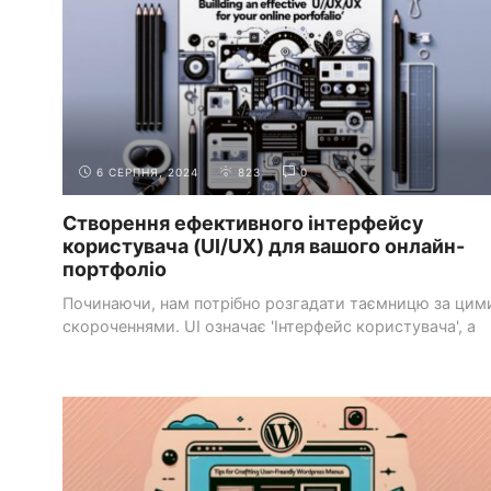
6 СЕРПНЯ, 2024
823
0
Створення ефективного інтерфейсу
користувача (UI/UX) для вашого онлайн-
портфоліо
Починаючи, нам потрібно розгадати таємницю за цим
скороченнями. UI означає 'Інтерфейс користувача', а
UX ...
НАЛАШТУВАННЯ ШАБЛОНІВ
СИСТЕМИ УПРАВЛІННЯ
І ПЛАГІНІВ
КОНТЕНТОМ (CMS)