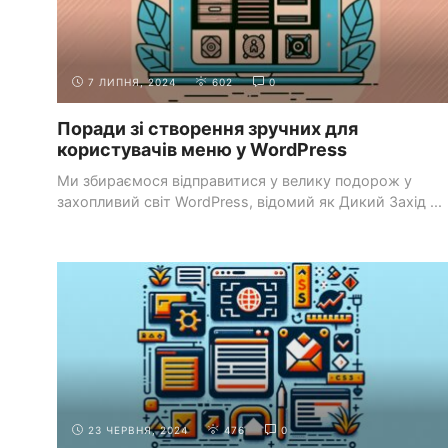
7 ЛИПНЯ, 2024
602
0
Поради зі створення зручних для
користувачів меню у WordPress
Ми збираємося відправитися у велику подорож у
захопливий світ WordPress, відомий як Дикий Захід ...
CSS-СТИЛІСТИКА
МОДЕЛЬ КОРОБКИ ТА ПОЗИЦІОНУВАННЯ
23 ЧЕРВНЯ, 2024
476
0