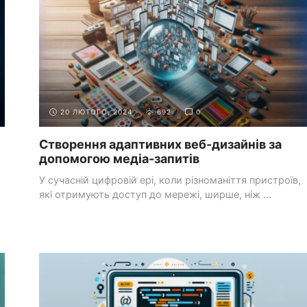
20 ЛЮТОГО, 2024
692
0
Створення адаптивних веб-дизайнів за
допомогою медіа-запитів
У сучасній цифровій ері, коли різноманіття пристроїв,
які отримують доступ до мережі, ширше, ніж ...
ОСНОВИ JAVASCRIPT
ОБРОБКА ПОДІЙ ТА AJAX ЗАПИТИ