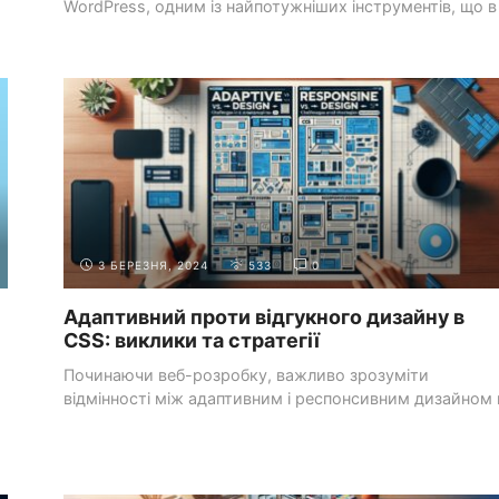
WordPress, одним із найпотужніших інструментів, що в
...
ДОДАТКОВІ
ПРОБЛЕМИ КОДУВАННЯ ТА ПРАКТИЧНІ
РЕСУРСИ
ВЕБ-САЙТИ
3 БЕРЕЗНЯ, 2024
533
0
Адаптивний проти відгукного дизайну в
CSS: виклики та стратегії
Починаючи веб-розробку, важливо зрозуміти
відмінності між адаптивним і респонсивним дизайном 
CSS. Ці два ...
CSS-СТИЛІСТИКА
МАКЕТИ ТА АДАПТИВНИЙ ДИЗАЙН