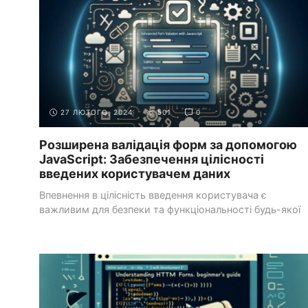
27 ЛЮТОГО, 2024
501
0
Розширена валідація форм за допомогою
JavaScript: Забезпечення цілісності
введених користувачем даних
Впевнення в цілісність введення користувача є
важливим для безпеки та функціональності будь-якої
веб-додатку. Використання ...
ОСНОВИ HTML
HTML-ФОРМИ ТА ВАЛІДАЦІЯ ДАНИХ