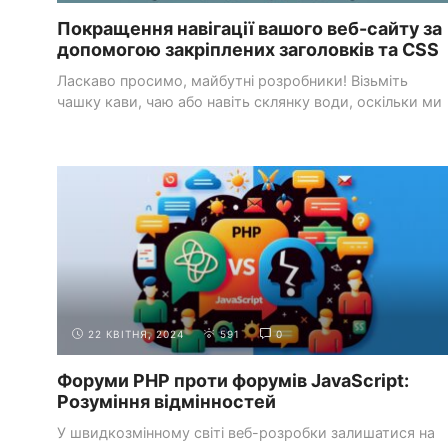
Покращення навігації вашого веб-сайту за
допомогою закріплених заголовків та CSS
Ласкаво просимо, майбутні розробники! Візьміть
чашку кави, чаю або навіть склянку води, оскільки ми
...
ДОДАТКОВІ
ОНЛАЙН-СПІЛЬНОТИ ТА ФОРУМИ ДЛЯ
РЕСУРСИ
ВЕБ-РОЗРОБНИКІВ
22 КВІТНЯ, 2024
591
0
Форуми PHP проти форумів JavaScript:
Розуміння відмінностей
У швидкозмінному світі веб-розробки залишатися на