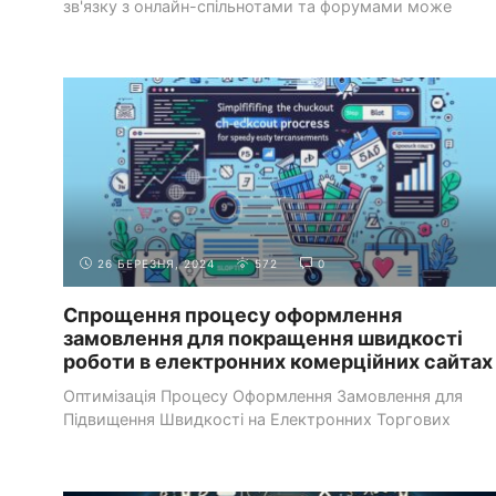
зв'язку з онлайн-спільнотами та форумами може
значно підвищити ...
КРАЩІ ПРАКТИКИ ВЕБ-
ОПТИМІЗАЦІЯ
РОЗРОБКИ
ПРОДУКТИВНОСТІ
26 БЕРЕЗНЯ, 2024
572
0
Спрощення процесу оформлення
замовлення для покращення швидкості
роботи в електронних комерційних сайтах
Оптимізація Процесу Оформлення Замовлення для
Підвищення Швидкості на Електронних Торгових
ПлатформахУ цифрову епоху продуктивність ...
ДОДАТКОВІ
ПРОБЛЕМИ КОДУВАННЯ ТА ПРАКТИЧНІ
РЕСУРСИ
ВЕБ-САЙТИ