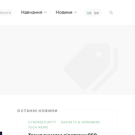
Навчання
Новини
ЛЕННЯ
UK
EN
 а
,
ОСТАННІ НОВИНИ
CYBERSECURITY
GADGETS & HARDWARE
TECH NEWS