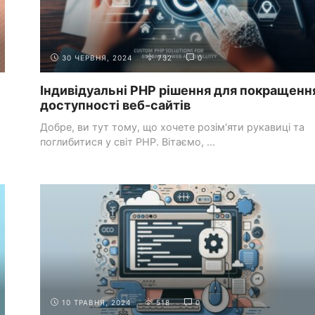
30 ЧЕРВНЯ, 2024
732
0
Індивідуальні PHP рішення для покращенн
доступності веб-сайтів
Добре, ви тут тому, що хочете розім'яти рукавиці та
поглибитися у світ PHP. Вітаємо, ...
ОСНОВИ
ДИЗАЙН КОРИСТУВАЦЬКОГО ДОСВІДУ
ДИЗАЙНУ
(UX)
10 ТРАВНЯ, 2024
518
0