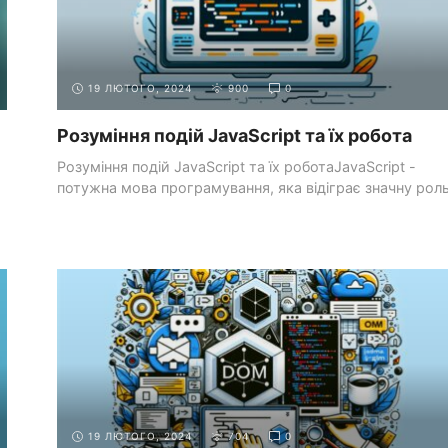
19 ЛЮТОГО, 2024
900
0
Розуміння подій JavaScript та їх робота
Розуміння подій JavaScript та їх роботаJavaScript -
потужна мова програмування, яка відіграє значну рол
...
ОСНОВИ
МАНІПУЛЯЦІЇ З ОБ'ЄКТНОЮ МОДЕЛЛЮ
JAVASCRIPT
ДОКУМЕНТА (DOM)
19 ЛЮТОГО, 2024
704
0