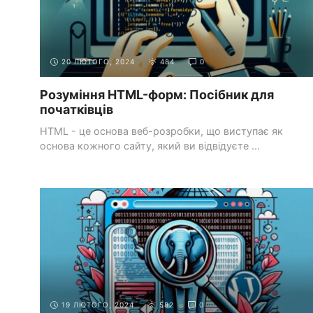
20 ЛЮТОГО, 2024
484
0
Розуміння HTML-форм: Посібник для
початківців
HTML - це основа веб-розробки, що виступає як
основа кожного сайту, який ви відвідуєте ...
КРАЩІ ПРАКТИКИ ВЕБ-
ПОШУКОВА ОПТИМІЗАЦІЯ
РОЗРОБКИ
(SEO)
19 ЛЮТОГО, 2024
582
0