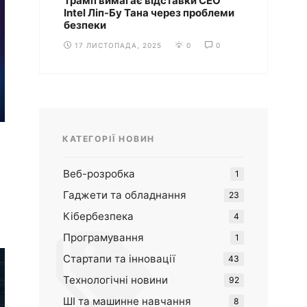
Трамп вимагає відставки CEO
Intel Ліп-Бу Тана через проблеми
безпеки
17 ЛИСТОПАДА, 2025
0
0
КАТЕГОРІЇ НОВИН
Веб-розробка
1
Гаджети та обладнання
23
Кібербезпека
4
Програмування
1
Стартапи та інновації
43
Технологічні новини
92
ШІ та машинне навчання
8