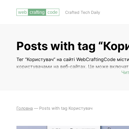
Crafted Tech Daily
Posts with tag “Кор
Тег “Користувач” на сайті WebCraftingCode міст
користувачами на веб-сайтах. Це може включат
Чит
сайту для користувачів, методи взаємодії з ауди
також аналіз поведінки користувачів для покращ
які хочуть зробити свої сайти більш дружніми до
Головна
—
Posts with tag Користувач
СТВОРЕННЯ
СТВОРЕННЯ САЙТУ-ПОРТФОЛІО В
ПОРТФОЛІО
ІНТЕРНЕТІ