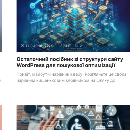
31 ЛИПНЯ, 2024
785
0
Остаточний посібник зі структури сайту
WordPress для пошукової оптимізації
Привіт, майбутні чарівники вебу! Розгляньте це своїм
и
чарівним кишеньковим керівником на шляху до
володіння ...
КРАЩІ ПРАКТИКИ ВЕБ-
НАСТАНОВИ ЩОДО
РОЗРОБКИ
ДОСТУПНОСТІ