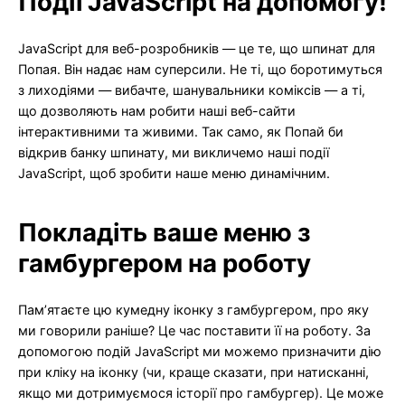
Події JavaScript на допомогу!
JavaScript для веб-розробників — це те, що шпинат для
Попая. Він надає нам суперсили. Не ті, що боротимуться
з лиходіями — вибачте, шанувальники коміксів — а ті,
що дозволяють нам робити наші веб-сайти
інтерактивними та живими. Так само, як Попай би
відкрив банку шпинату, ми викличемо наші події
JavaScript, щоб зробити наше меню динамічним.
Покладіть ваше меню з
гамбургером на роботу
Пам’ятаєте цю кумедну іконку з гамбургером, про яку
ми говорили раніше? Це час поставити її на роботу. За
допомогою подій JavaScript ми можемо призначити дію
при кліку на іконку (чи, краще сказати, при натисканні,
якщо ми дотримуємося історії про гамбургер). Це може