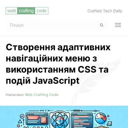
Crafted Tech Daily
Створення адаптивних
навігаційних меню з
використанням CSS та
подій JavaScript
Читати повністю
Написано
Web Crafting Code