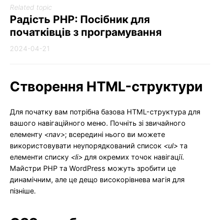
Related topic
Радість PHP: Посібник для
початківців з програмування
2024-04-21
Створення HTML-структури
Для початку вам потрібна базова HTML-структура для
вашого навігаційного меню. Почніть зі звичайного
елементу
<nav>
; всередині нього ви можете
використовувати неупорядкований список
<ul>
та
елементи списку
<li>
для окремих точок навігації.
Майстри PHP та WordPress можуть зробити це
динамічним, але це дещо високорівнева магія для
пізніше.