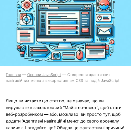
Головна
—
Основи JavaScript
—
Створення адаптивних
навігаційних меню з використанням CSS та подій JavaScript
Якщо ви читаєте цю статтю, це означає, що ви
вирушаєте в захоплюючий “Майстер-квест”, щоб стати
веб-розробником — або, можливо, ви просто тут, щоб
додати ‘Адаптивні навігаційні меню’ до свого арсеналу
навичок. І вгадайте що? Обидва це фантастичні причини!