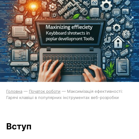
Головна
—
Початок роботи
—
Максимізація ефективності:
Гарячі клавіші в популярних інструментах веб-розробки
Вступ