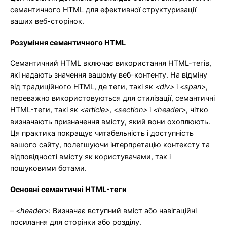
семантичного HTML для ефективної структуризації
ваших веб-сторінок.
Розуміння семантичного HTML
Семантичний HTML включає використання HTML-тегів,
які надають значення вашому веб-контенту. На відміну
від традиційного HTML, де теги, такі як
<div>
і
<span>
,
переважно використовуються для стилізації, семантичні
HTML-теги, такі як
<article>
,
<section>
і
<header>
, чітко
визначають призначення вмісту, який вони охоплюють.
Ця практика покращує читабельність і доступність
вашого сайту, полегшуючи інтерпретацію контексту та
відповідності вмісту як користувачами, так і
пошуковими ботами.
Основні семантичні HTML-теги
–
<header>
: Визначає вступний вміст або навігаційні
посилання для сторінки або розділу.