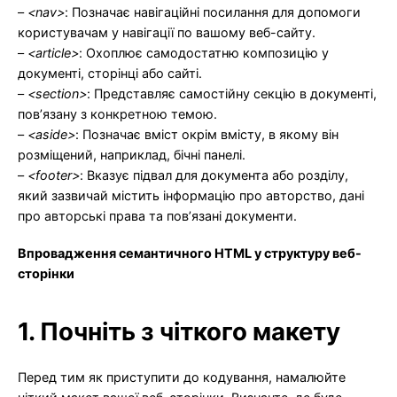
–
<nav>
: Позначає навігаційні посилання для допомоги
користувачам у навігації по вашому веб-сайту.
–
<article>
: Охоплює самодостатню композицію у
документі, сторінці або сайті.
–
<section>
: Представляє самостійну секцію в документі,
пов’язану з конкретною темою.
–
<aside>
: Позначає вміст окрім вмісту, в якому він
розміщений, наприклад, бічні панелі.
–
<footer>
: Вказує підвал для документа або розділу,
який зазвичай містить інформацію про авторство, дані
про авторські права та пов’язані документи.
Впровадження семантичного HTML у структуру веб-
сторінки
1. Почніть з чіткого макету
Перед тим як приступити до кодування, намалюйте