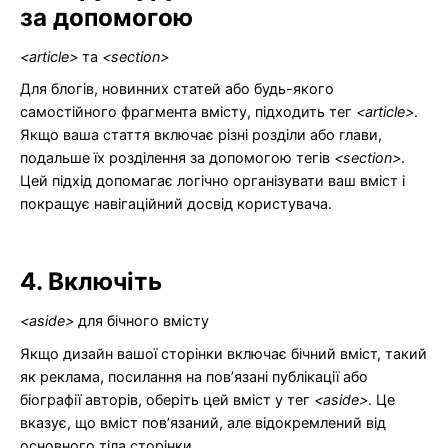
за допомогою
<article>
та
<section>
Для блогів, новинних статей або будь-якого
самостійного фрагмента вмісту, підходить тег
<article>
.
Якщо ваша стаття включає різні розділи або глави,
подальше їх розділення за допомогою тегів
<section>
.
Цей підхід допомагає логічно організувати ваш вміст і
покращує навігаційний досвід користувача.
4. Включіть
<aside>
для бічного вмісту
Якщо дизайн вашої сторінки включає бічний вміст, такий
як реклама, посилання на пов’язані публікації або
біографії авторів, оберіть цей вміст у тег
<aside>
. Це
вказує, що вміст пов’язаний, але відокремлений від
основного тіла сторінки.