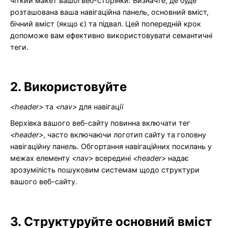
чіткий макет вашої веб-сторінки. Визначте, де буде
розташована ваша навігаційна панель, основний вміст,
бічний вміст (якщо є) та підвал. Цей попередній крок
допоможе вам ефективно використовувати семантичні
теги.
2. Використовуйте
<header>
та
<nav>
для навігації
Верхівка вашого веб-сайту повинна включати тег
<header>
, часто включаючи логотип сайту та головну
навігаційну панель. Обгортання навігаційних посилань у
межах елементу
<nav>
всередині
<header>
надає
зрозумілість пошуковим системам щодо структури
вашого веб-сайту.
3. Структуруйте основний вміст