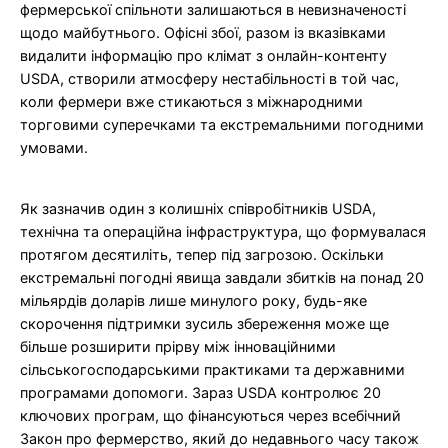
фермерської спільноти залишаються в невизначеності
щодо майбутнього. Офісні збої, разом із вказівками
видалити інформацію про клімат з онлайн-контенту
USDA, створили атмосферу нестабільності в той час,
коли фермери вже стикаються з міжнародними
торговими суперечками та екстремальними погодними
умовами.
Як зазначив один з колишніх співробітників USDA,
технічна та операційна інфраструктура, що формувалася
протягом десятиліть, тепер під загрозою. Оскільки
екстремальні погодні явища завдали збитків на понад 20
мільярдів доларів лише минулого року, будь-яке
скорочення підтримки зусиль збереження може ще
більше розширити прірву між інноваційними
сільськогосподарськими практиками та державними
програмами допомоги. Зараз USDA контролює 20
ключових програм, що фінансуються через всебічний
Закон про фермерство, який до недавнього часу також