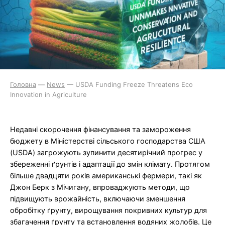
Головна
—
News
—
USDA Funding Freeze Threatens Eco
Innovation in Agriculture
Недавні скорочення фінансування та замороження
бюджету в Міністерстві сільського господарства США
(USDA) загрожують зупинити десятирічний прогрес у
збереженні ґрунтів і адаптації до змін клімату. Протягом
більше двадцяти років американські фермери, такі як
Джон Берк з Мічигану, впроваджують методи, що
підвищують врожайність, включаючи зменшення
обробітку ґрунту, вирощування покривних культур для
збагачення ґрунту та встановлення водяних жолобів. Це