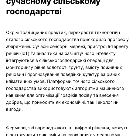
сучасному сільському
господарстві
Окрім традиційних практик, перехрестя технологій і
сталого сільського господарства прискорило прогрес у
збереженні. Сучасні сенсорні мережі, пристрої Інтернету
речей (IoT) та аналітика на базі штучного інтелекту
інтегруються в сільськогосподарські операції для
моніторингу рівня вологості ґрунту, вмісту поживних
речовин і прогнозування поведінки культур за різних
кліматичних умов. Платформи точного сільського
господарства використовують алгоритми машинного
навчання для оптимізації графіків посіву та внесення
добрив, що приносить як економічні, так і екологічні
вигоди.
Фермери, які впроваджують ці цифрові рішення, можуть
відстежувати тонкі зміни на своїх полях у реальному