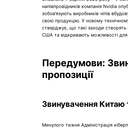
напівпровідників компанія Nvidia опуб
зобов’язують виробників чіпів вбудов
свою продукцію. У новому технічном
стверджує, що такі заходи створять 
США та відкривають можливості для 
Передумови: Звин
пропозиції
Звинувачення Китаю т
Минулого тижня Адміністрація кібер