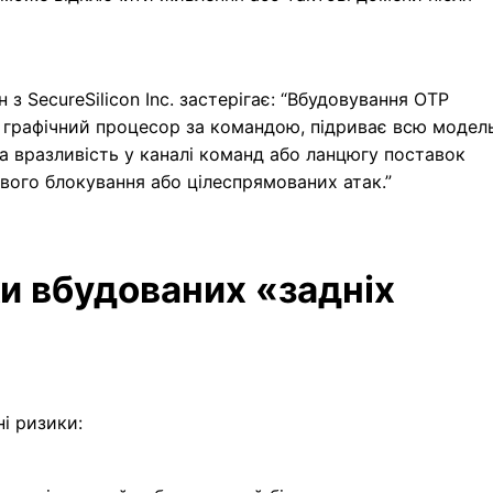
з SecureSilicon Inc. застерігає: “Вбудовування OTP
 графічний процесор за командою, підриває всю модел
ка вразливість у каналі команд або ланцюгу поставок
ого блокування або цілеспрямованих атак.”
ки вбудованих «задніх
і ризики: