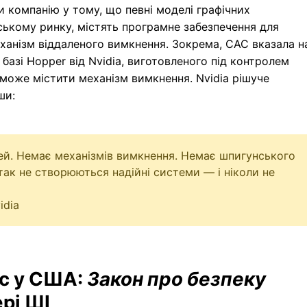
 компанію у тому, що певні моделі графічних
ському ринку, містять програмне забезпечення для
ханізм віддаленого вимкнення. Зокрема, CAC вказала н
базі Hopper від Nvidia, виготовленого під контролем
може містити механізм вимкнення. Nvidia рішуче
ши:
рей. Немає механізмів вимкнення. Немає шпигунського
ак не створюються надійні системи — і ніколи не
idia
ьс у США:
Закон про безпеку
ері ШІ