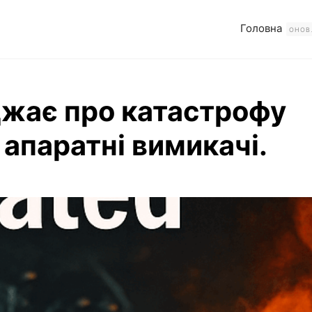
Головна
ОНОВ
джає про катастрофу
апаратні вимикачі.
Читати повністю