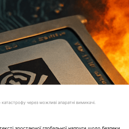
 катастрофу через можливі апаратні вимикачі.
тексті зростаючої глобальної напруги щодо безпеки