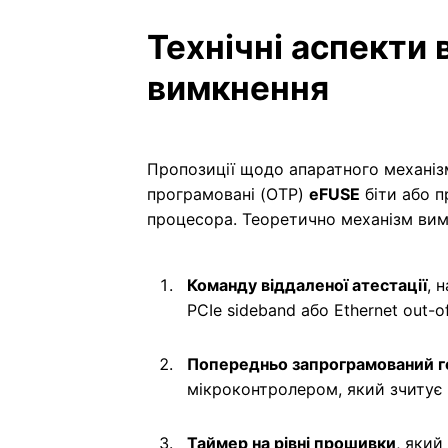
Технічні аспекти
вимкнення
Пропозиції щодо апаратного механіз
програмовані (OTP)
eFUSE
біти або п
процесора. Теоретично механізм вим
Команду віддаленої атестації
, 
PCIe sideband або Ethernet out-o
Попередньо запрограмований ге
мікроконтролером, який зчитує д
Таймер на рівні прошивки
, який