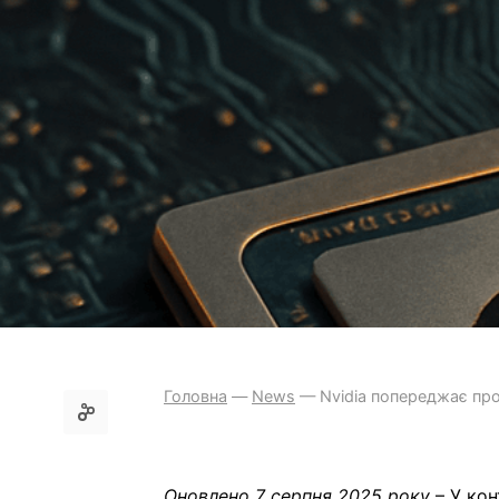
Головна
—
News
—
Nvidia попереджає про
Оновлено 7 серпня 2025 року
– У кон