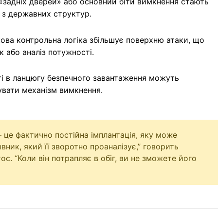
«задніх дверей» або основний біти вимкнення стають
 з державних структур.
ва контрольна логіка збільшує поверхню атаки, що
 або аналіз потужності.
і в ланцюгу безпечного завантаження можуть
вати механізм вимкнення.
 це фактично постійна імплантація, яку може
ник, який її зворотно проаналізує,” говорить
ос. “Коли він потрапляє в обіг, ви не зможете його