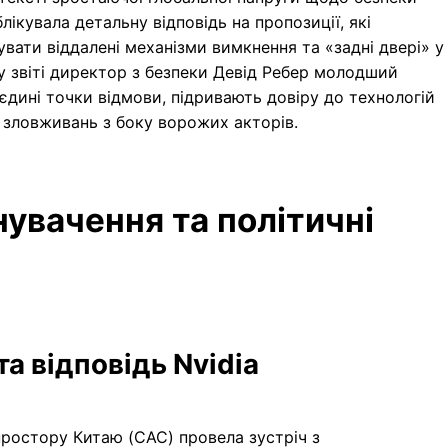
лікувала детальну відповідь на пропозиції, які
увати віддалені механізми вимкнення та «задні двері» у
у звіті директор з безпеки Девід Ребер молодший
єдині точки відмови, підривають довіру до технологій
зловживань з боку ворожих акторів.
увачення та політичні
а відповідь Nvidia
простору Китаю (CAC) провела зустріч з