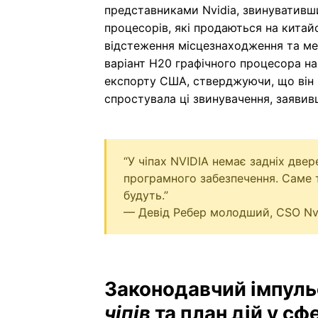
представниками Nvidia, звинувативши
процесорів, які продаються на китай
відстеження місцезнаходження та ме
варіант H20 графічного процесора на 
експорту США, стверджуючи, що він 
спростувала ці звинувачення, заявив
“У чіпах NVIDIA немає задніх две
програмного забезпечення. Саме т
будуть.”
— Девід Ребер молодший, CSO Nv
Законодавчий імпул
чіпів
та план дій у сф