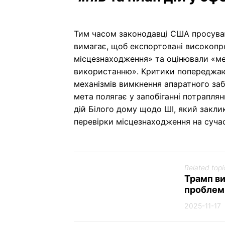
Тим часом законодавці США просув
вимагає, щоб експортовані високопр
місцезнаходження» та оцінювали «ме
використанню». Критики попереджаю
механізмів вимкнення апаратного заб
мета полягає у запобіганні потраплян
дій Білого дому щодо ШІ, який заклик
перевірки місцезнаходження на суча
Related topi
Трамп ви
проблем
2025-11-17