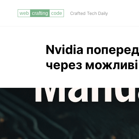
Crafted Tech Daily
Nvidia попере
через можливі 