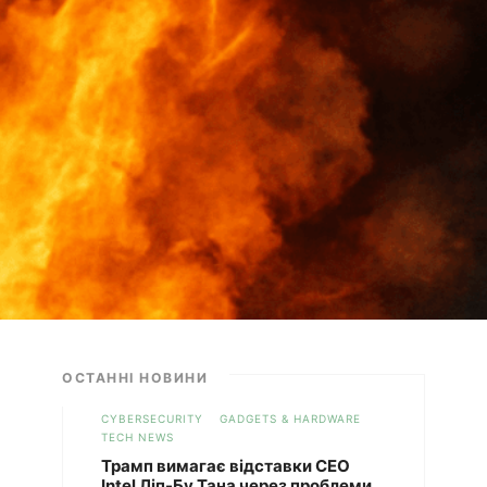
ОСТАННІ НОВИНИ
CYBERSECURITY
GADGETS & HARDWARE
TECH NEWS
Трамп вимагає відставки CEO
Intel Ліп-Бу Тана через проблеми