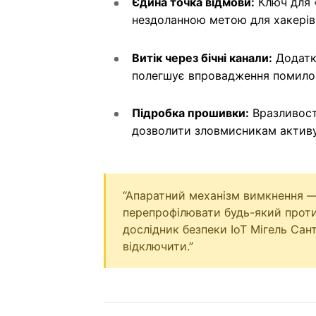
Єдина точка відмови:
Ключ для 
нездоланною метою для хакерів
Витік через бічні канали:
Додатко
полегшує впровадження помилок
Підробка прошивки:
Вразливост
дозволити зловмисникам активу
“Апаратний механізм вимкнення —
перепрофілювати будь-який против
дослідник безпеки IoT Мігель Сант
відключити.”