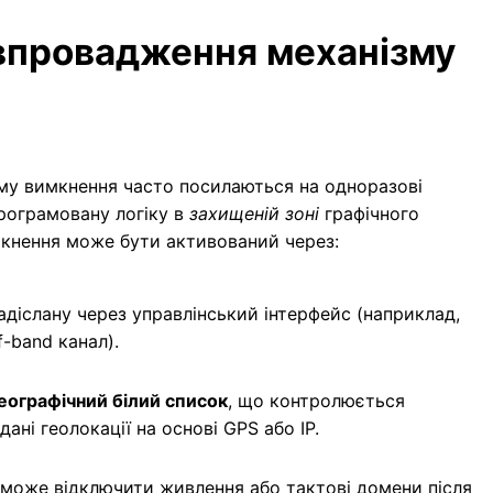
 впровадження механізму
му вимкнення часто посилаються на одноразові
рограмовану логіку в
захищеній зоні
графічного
кнення може бути активований через:
надіслану через управлінський інтерфейс (наприклад,
f-band канал).
ографічний білий список
, що контролюється
ані геолокації на основі GPS або IP.
 може відключити живлення або тактові домени після