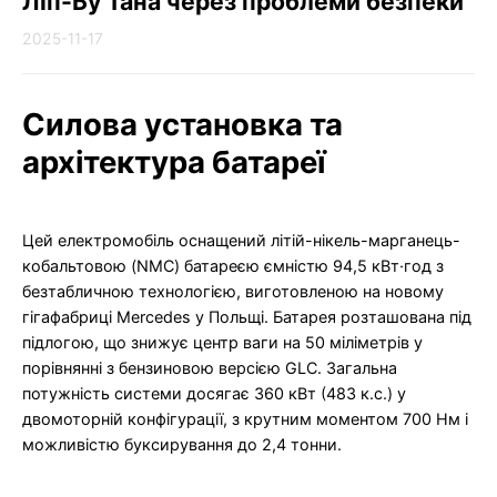
Ліп-Бу Тана через проблеми безпеки
2025-11-17
Силова установка та
архітектура батареї
Цей електромобіль оснащений літій-нікель-марганець-
кобальтовою (NMC) батареєю ємністю 94,5 кВт·год з
безтабличною технологією, виготовленою на новому
гігафабриці Mercedes у Польщі. Батарея розташована під
підлогою, що знижує центр ваги на 50 міліметрів у
порівнянні з бензиновою версією GLC. Загальна
потужність системи досягає 360 кВт (483 к.с.) у
двомоторній конфігурації, з крутним моментом 700 Нм і
можливістю буксирування до 2,4 тонни.