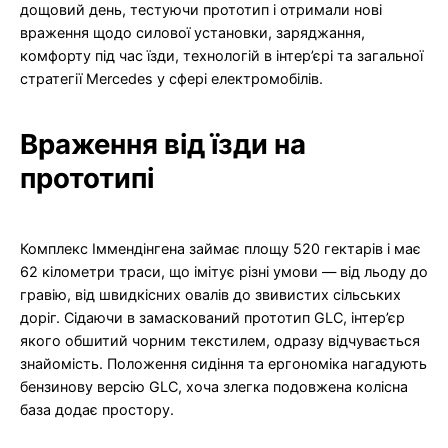
дощовий день, тестуючи прототип і отримали нові
враження щодо силової установки, заряджання,
комфорту під час їзди, технологій в інтер’єрі та загальної
стратегії Mercedes у сфері електромобілів.
Враження від їзди на
прототипі
Комплекс Іммендінгена займає площу 520 гектарів і має
62 кілометри траси, що імітує різні умови — від льоду до
гравію, від швидкісних овалів до звивистих сільських
доріг. Сідаючи в замаскований прототип GLC, інтер’єр
якого обшитий чорним текстилем, одразу відчувається
знайомість. Положення сидіння та ергономіка нагадують
бензинову версію GLC, хоча злегка подовжена колісна
база додає простору.