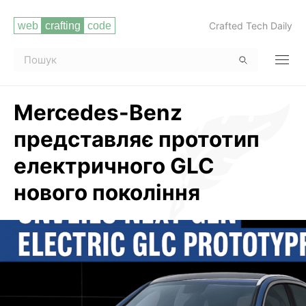
Crafted Tech Daily
Mercedes-Benz
представляє прототип
електричного GLC
нового покоління
Читати повністю