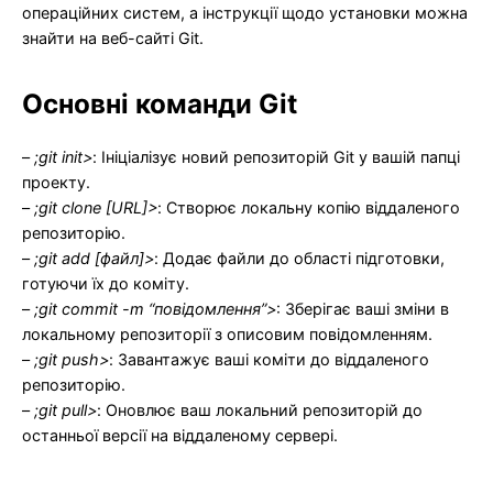
операційних систем, а інструкції щодо установки можна
знайти на веб-сайті Git.
Основні команди Git
–
;git init>
: Ініціалізує новий репозиторій Git у вашій папці
проекту.
–
;git clone [URL]>
: Створює локальну копію віддаленого
репозиторію.
–
;git add [файл]>
: Додає файли до області підготовки,
готуючи їх до коміту.
–
;git commit -m “повідомлення”>
: Зберігає ваші зміни в
локальному репозиторії з описовим повідомленням.
–
;git push>
: Завантажує ваші коміти до віддаленого
репозиторію.
–
;git pull>
: Оновлює ваш локальний репозиторій до
останньої версії на віддаленому сервері.