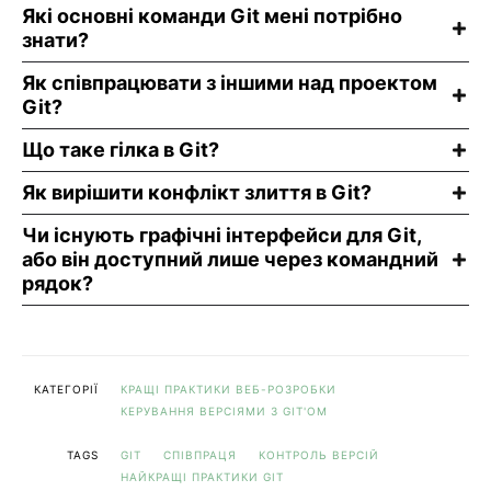
Які основні команди Git мені потрібно
знати?
Як співпрацювати з іншими над проектом
Git?
Що таке гілка в Git?
Як вирішити конфлікт злиття в Git?
Чи існують графічні інтерфейси для Git,
або він доступний лише через командний
рядок?
КАТЕГОРІЇ
КРАЩІ ПРАКТИКИ ВЕБ-РОЗРОБКИ
КЕРУВАННЯ ВЕРСІЯМИ З GIT'ОМ
TAGS
GIT
СПІВПРАЦЯ
КОНТРОЛЬ ВЕРСІЙ
НАЙКРАЩІ ПРАКТИКИ GIT