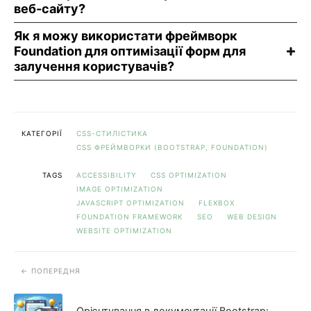
веб-сайту?
Як я можу використати фреймворк
Foundation для оптимізації форм для
залучення користувачів?
КАТЕГОРІЇ
CSS-СТИЛІСТИКА
CSS ФРЕЙМВОРКИ (BOOTSTRAP, FOUNDATION)
TAGS
ACCESSIBILITY
CSS OPTIMIZATION
IMAGE OPTIMIZATION
JAVASCRIPT OPTIMIZATION
FLEXBOX
FOUNDATION FRAMEWORK
SEO
WEB DESIGN
WEBSITE OPTIMIZATION
ПОПЕРЕДНЯ
Орієнтування в документації Bootstrap: