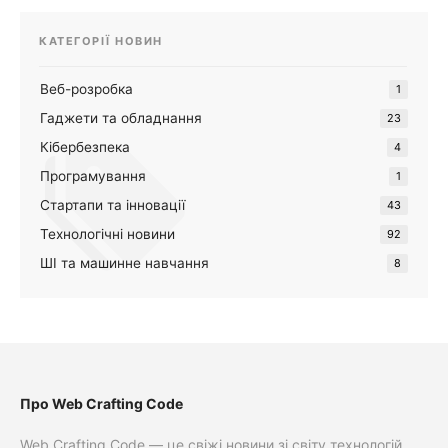
КАТЕГОРІЇ НОВИН
Веб-розробка
1
Гаджети та обладнання
23
Кібербезпека
4
Програмування
1
Стартапи та інновації
43
Технологічні новини
92
ШІ та машинне навчання
8
Про Web Crafting Code
Web Crafting Code — це свіжі новини зі світу технологій,