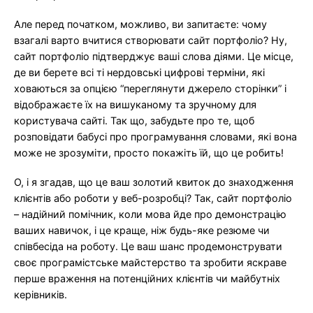
Але перед початком, можливо, ви запитаєте: чому
взагалі варто вчитися створювати сайт портфоліо? Ну,
сайт портфоліо підтверджує ваші слова діями. Це місце,
де ви берете всі ті нердовські цифрові терміни, які
ховаються за опцією “переглянути джерело сторінки” і
відображаєте їх на вишуканому та зручному для
користувача сайті. Так що, забудьте про те, щоб
розповідати бабусі про програмування словами, які вона
може не зрозуміти, просто покажіть їй, що це робить!
О, і я згадав, що це ваш золотий квиток до знаходження
клієнтів або роботи у веб-розробці? Так, сайт портфоліо
– надійний помічник, коли мова йде про демонстрацію
ваших навичок, і це краще, ніж будь-яке резюме чи
співбесіда на роботу. Це ваш шанс продемонструвати
своє програмістське майстерство та зробити яскраве
перше враження на потенційних клієнтів чи майбутніх
керівників.