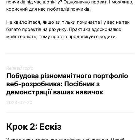
пончиків під час шопінгу? Однозначно проект. І можливо,
корисний для нас любителів пончиків!
Не хвилюйтеся, якщо ви тільки починаєте і у вас не так
багато проектів на рахунку. Практика вдосконалює
майстерність, тому просто продовжуйте кодити.
Related topic
Побудова різноманітного портфоліо
веб-розробника: Посібник з
демонстрації ваших навичок
2024-02-20
Крок 2: Ескіз
У вас є план, тепер час для візуальної частини. Нехай