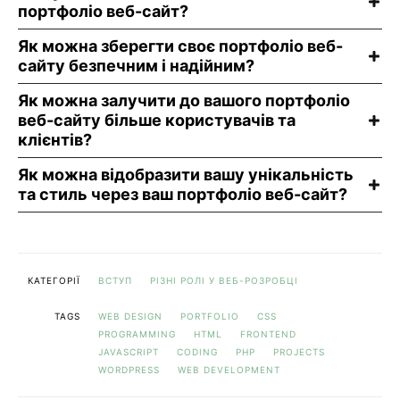
портфоліо веб-сайт?
Як можна зберегти своє портфоліо веб-
сайту безпечним і надійним?
Як можна залучити до вашого портфоліо
веб-сайту більше користувачів та
клієнтів?
Як можна відобразити вашу унікальність
та стиль через ваш портфоліо веб-сайт?
КАТЕГОРІЇ
ВСТУП
РІЗНІ РОЛІ У ВЕБ-РОЗРОБЦІ
TAGS
WEB DESIGN
PORTFOLIO
CSS
PROGRAMMING
HTML
FRONTEND
JAVASCRIPT
CODING
PHP
PROJECTS
WORDPRESS
WEB DEVELOPMENT