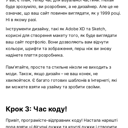
буде зрозуміло, ви розробник, а не дизайнер. Але це не
означає, що ваш сайт повинен виглядати, як у 1999 році.
Ні в якому разі.
Інструменти дизайну, такі як Adobe XD та Sketch,
корисні для створення макету того, як буде виглядати
ваш сайт портфоліо. Вони дозволяють вам відчути
кольори, шрифти та зображення, перш ніж ви знову
надінете плаття розробника.
Пам’ятайте, просте та стильне ніколи не виходить з
моди. Також, якщо дизайн – не ваш конек, не
хвилюйтеся. Є багато готових шаблонів в Інтернеті, які
ви можете взяти на узайму та зробити своїми.
Крок 3: Час коду!
Привіт, програмісте-відправник коду! Настала нарешті
пора взяти ці фігурні дужки та круглі дужки і створити