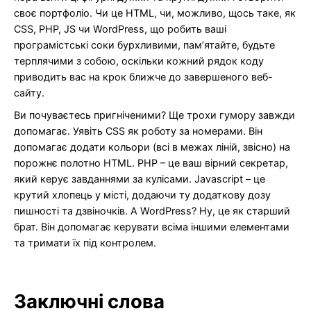
своє портфоліо. Чи це HTML, чи, можливо, щось таке, як
CSS, PHP, JS чи WordPress, що робить ваші
програмістські соки бурхливими, пам’ятайте, будьте
терплячими з собою, оскільки кожний рядок коду
приводить вас на крок ближче до завершеного веб-
сайту.
Ви почуваєтесь пригніченими? Ще трохи гумору завжди
допомагає. Уявіть CSS як роботу за номерами. Він
допомагає додати кольори (всі в межах ліній, звісно) на
порожнє полотно HTML. PHP – це ваш вірний секретар,
який керує завданнями за кулісами. Javascript – це
крутий хлопець у місті, додаючи ту додаткову дозу
пишності та дзвіночків. А WordPress? Ну, це як старший
брат. Він допомагає керувати всіма іншими елементами
та тримати їх під контролем.
Заключні слова