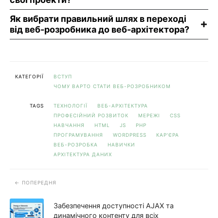
Як вибрати правильний шлях в переході
від веб-розробника до веб-архітектора?
КАТЕГОРІЇ
ВСТУП
ЧОМУ ВАРТО СТАТИ ВЕБ-РОЗРОБНИКОМ
TAGS
ТЕХНОЛОГІЇ
ВЕБ-АРХІТЕКТУРА
ПРОФЕСІЙНИЙ РОЗВИТОК
МЕРЕЖІ
CSS
НАВЧАННЯ
HTML
JS
PHP
ПРОГРАМУВАННЯ
WORDPRESS
КАР'ЄРА
ВЕБ-РОЗРОБКА
НАВИЧКИ
АРХІТЕКТУРА ДАНИХ
ПОПЕРЕДНЯ
Забезпечення доступності AJAX та
динамічного контенту для всіх