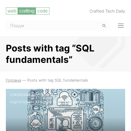
Crafted Tech Daily
Posts with tag “SQL
fundamentals”
Читати повністю
Головна
—
Posts with tag SQL fundamentals
СТВОРЕННЯ ПОРТФОЛІО
ПІДГОТОВКА ДО ІНТЕРВ'Ю ТА ТЕХНІЧНИХ ОЦІНОК