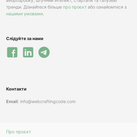
веброзробку, штучний інтелект, стартапи та галузеві
тренди. Дізнайтеся більше
про проєкт
або ознайомтеся з
нашими умовами
.
Слідуйте за нами
Контакти
Email
: info@webcraftingcode.com
Про проєкт