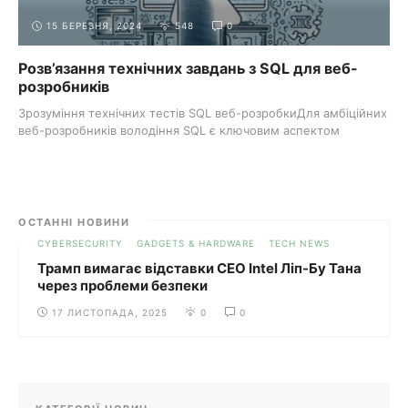
15 БЕРЕЗНЯ, 2024
548
0
Розв’язання технічних завдань з SQL для веб-
розробників
Зрозуміння технічних тестів SQL веб-розробкиДля амбіційних
веб-розробників володіння SQL є ключовим аспектом
демонстрації вашого ...
ОСТАННІ НОВИНИ
CYBERSECURITY
GADGETS & HARDWARE
TECH NEWS
Трамп вимагає відставки CEO Intel Ліп-Бу Тана
через проблеми безпеки
17 ЛИСТОПАДА, 2025
0
0