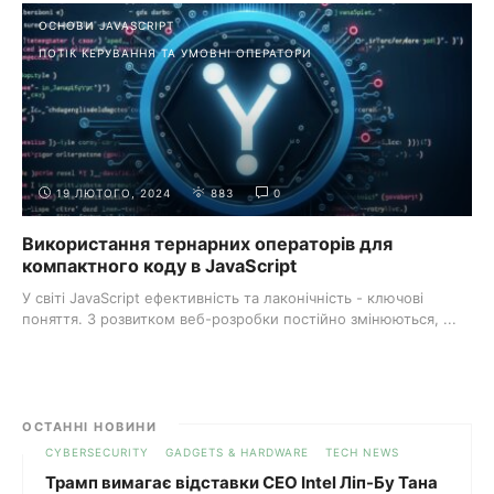
ОСНОВИ JAVASCRIPT
ПОТІК КЕРУВАННЯ ТА УМОВНІ ОПЕРАТОРИ
19 ЛЮТОГО, 2024
883
0
Використання тернарних операторів для
компактного коду в JavaScript
У світі JavaScript ефективність та лаконічність - ключові
поняття. З розвитком веб-розробки постійно змінюються, ...
ОСТАННІ НОВИНИ
CYBERSECURITY
GADGETS & HARDWARE
TECH NEWS
Трамп вимагає відставки CEO Intel Ліп-Бу Тана