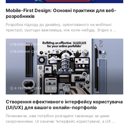
Mobile-First Design: Основні практики для веб-
розробників
Розробка підходу до дизайну, орієнтованого на мобільні
пристрої, сьогодні важливіша, ніж коли-небудь. Згідно з ...
СТВОРЕННЯ ПОРТФОЛІО
СТВОРЕННЯ САЙТУ-ПОРТФОЛІО В ІНТЕРНЕТІ
6 СЕРПНЯ, 2024
821
0
Створення ефективного інтерфейсу користувача
(UI/UX) для вашого онлайн-портфоліо
Починаючи, нам потрібно розгадати таємницю за цими
скороченнями. UI означає 'Інтерфейс користувача', а UX ...