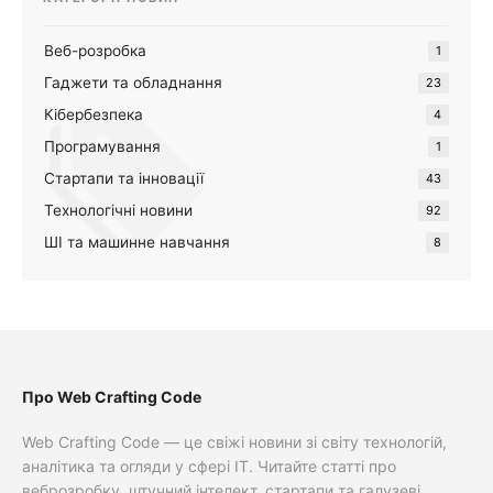
Веб-розробка
1
Гаджети та обладнання
23
Кібербезпека
4
Програмування
1
Стартапи та інновації
43
Технологічні новини
92
ШІ та машинне навчання
8
Про Web Crafting Code
Web Crafting Code — це свіжі новини зі світу технологій,
аналітика та огляди у сфері IT. Читайте статті про
веброзробку, штучний інтелект, стартапи та галузеві