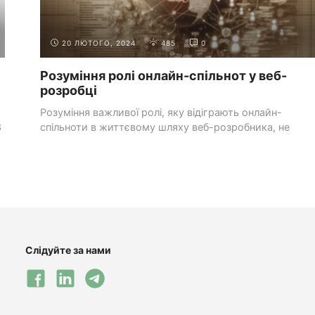
20 ЛЮТОГО, 2024
485
0
Розуміння ролі онлайн-спільнот у веб-
розробці
Розуміння важливої ролі, яку відіграють онлайн-
З
спільноти в життєвому шляху веб-розробника, не
може бути перебільшене. ...
Слідуйте за нами