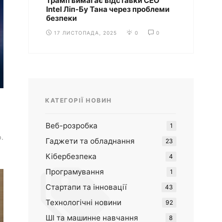
Трамп вимагає відставки CEO
Intel Ліп-Бу Тана через проблеми
безпеки
17 ЛИСТОПАДА, 2025
0
0
КАТЕГОРІЇ НОВИН
Веб-розробка
1
.
Гаджети та обладнання
23
Кібербезпека
4
Програмування
1
Стартапи та інновації
43
Технологічні новини
92
ШІ та машинне навчання
8