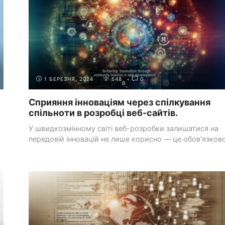
1 БЕРЕЗНЯ, 2024
548
0
Сприяння інноваціям через спілкування
спільноти в розробці веб-сайтів.
У швидкозмінному світі веб-розробки залишатися на
передовій інновацій не лише корисно — це обов'язково
...
ДОДАТКОВІ
ОНЛАЙН-СПІЛЬНОТИ ТА ФОРУМИ ДЛЯ
РЕСУРСИ
ВЕБ-РОЗРОБНИКІВ