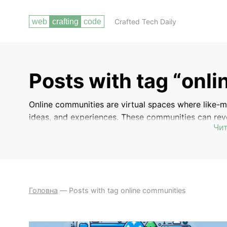
Crafted Tech Daily
Posts with tag “onl
Online communities are virtual spaces where like-m
ideas, and experiences. These communities can revo
Чит
interests, professions, and more. Members of onlin
seek advice, and offer support to one another. Th
forums, social media, and specialized websites. Jo
others who share their interests, expand their know
world.
Головна
—
Posts with tag online communities
ДОДАТКОВІ
ОНЛАЙН-СПІЛЬНОТИ ТА ФОРУМИ ДЛЯ
РЕСУРСИ
ВЕБ-РОЗРОБНИКІВ