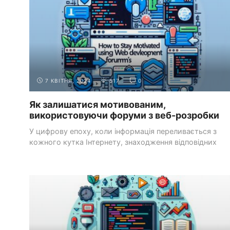
7 КВІТНЯ, 2024
517
0
Як залишатися мотивованим,
використовуючи форуми з веб-розробки
У цифрову епоху, коли інформація переливається з
кожного кутка Інтернету, знаходження відповідних
ресурсів та ...
ДОДАТКОВІ
ОНЛАЙН-СПІЛЬНОТИ ТА ФОРУМИ ДЛЯ
РЕСУРСИ
ВЕБ-РОЗРОБНИКІВ