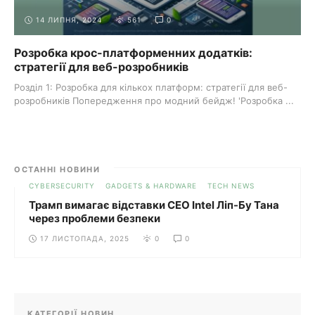
14 ЛИПНЯ, 2024
561
0
Розробка крос-платформенних додатків:
стратегії для веб-розробників
Розділ 1: Розробка для кількох платформ: стратегії для веб-
розробників Попередження про модний бейдж! 'Розробка ...
ОСТАННІ НОВИНИ
CYBERSECURITY
GADGETS & HARDWARE
TECH NEWS
Трамп вимагає відставки CEO Intel Ліп-Бу Тана
через проблеми безпеки
17 ЛИСТОПАДА, 2025
0
0
КАТЕГОРІЇ НОВИН