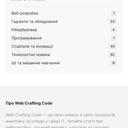
Веб-розробка
1
Гаджети та обладнання
23
Кібербезпека
4
Програмування
1
Стартапи та інновації
43
Технологічні новини
92
ШІ та машинне навчання
8
Про Web Crafting Code
Web Crafting Code — це свіжі новини зі світу технологій,
аналітика та огляди у сфері IT. Читайте статті про
веброзробку, штучний інтелект, стартапи та галузеві