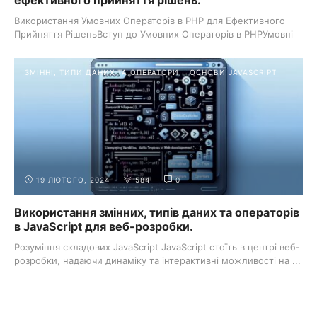
ефективного прийняття рішень.
Використання Умовних Операторів в PHP для Ефективного
Прийняття РішеньВступ до Умовних Операторів в PHPУмовні
...
ЗМІННІ, ТИПИ ДАНИХ ТА ОПЕРАТОРИ
ОСНОВИ JAVASCRIPT
19 ЛЮТОГО, 2024
584
0
Використання змінних, типів даних та операторів
в JavaScript для веб-розробки.
Розуміння складових JavaScript JavaScript стоїть в центрі веб-
розробки, надаючи динаміку та інтерактивні можливості на ...