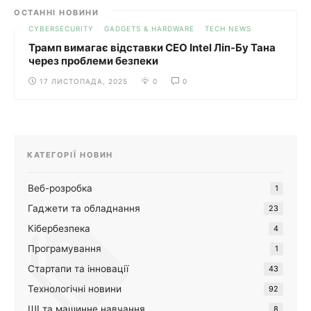
ОСТАННІ НОВИНИ
CYBERSECURITY
GADGETS & HARDWARE
TECH NEWS
Трамп вимагає відставки CEO Intel Ліп-Бу Тана
через проблеми безпеки
17 ЛИСТОПАДА, 2025
0
0
КАТЕГОРІЇ НОВИН
Веб-розробка
1
Гаджети та обладнання
23
Кібербезпека
4
Програмування
1
Стартапи та інновації
43
Технологічні новини
92
ШІ та машинне навчання
8