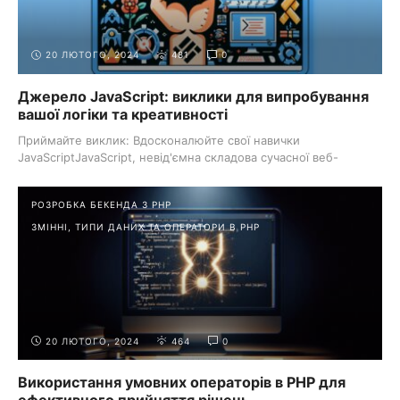
20 ЛЮТОГО, 2024
481
0
Джерело JavaScript: виклики для випробування
вашої логіки та креативності
Приймайте виклик: Вдосконалюйте свої навички
JavaScriptJavaScript, невід'ємна складова сучасної веб-
розробки, не лише надає динамічність ...
РОЗРОБКА БЕКЕНДА З PHP
ЗМІННІ, ТИПИ ДАНИХ ТА ОПЕРАТОРИ В PHP
20 ЛЮТОГО, 2024
464
0
Використання умовних операторів в PHP для