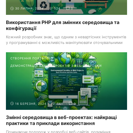
30 ЛИПНЯ, 2024
524
0
Використання PHP для змінних середовища та
конфігурації
Кожний розробник знає, що одним з невартісних інструментів
у програмуванні є можливість маніпулювати оточувальними
...
СТВОРЕННЯ ПОРТФОЛІО
ДЕМОНСТРАЦІЯ ВАШИХ ПРОЕКТІВ З ВЕБ-РОЗРОБКИ
16 БЕРЕЗНЯ, 2024
561
0
Змінні середовища в веб-проектах: найкращі
практики та приклади використання
Починаючи подорож у розробці веб-сайтів, розуміння