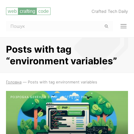
Crafted Tech Daily
Posts with tag
“environment variables”
Читати повністю
Головна
—
Posts with tag environment variables
РОЗРОБКА БЕКЕНДА З PHP
ВСТУП ДО PHP