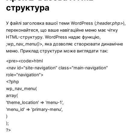
структура
У файлі заголовка вашої теми WordPress (
;header.php>
),
переконайтеся, що ваше навігаційне меню має чітку
HTML-структуру. WordPress надає функцію,
;wp_nav_menu()>
, яка дозволяє створювати динамічне
меню. Приклад структури може виглядати так:
<pre><code>html
<nav id="site-navigation" class="main-navigation"
role="navigation">
<?php
wp_nav_menu(
array(
'theme_location' => 'menu-1',
'menu_id' => 'primary-menu',
)
);
?>