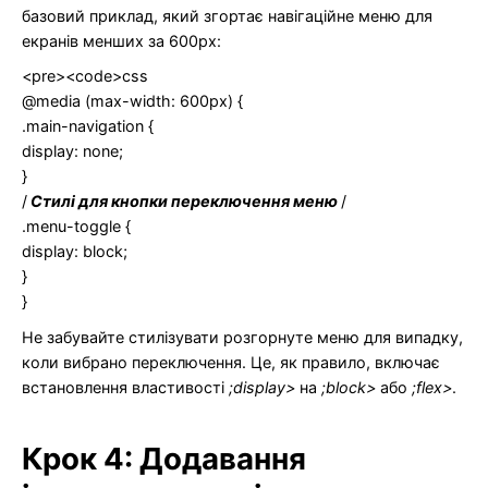
базовий приклад, який згортає навігаційне меню для
екранів менших за 600px:
<pre><code>css
@media (max-width: 600px) {
.main-navigation {
display: none;
}
/
Стилі для кнопки переключення меню
/
.menu-toggle {
display: block;
}
}
Не забувайте стилізувати розгорнуте меню для випадку,
коли вибрано переключення. Це, як правило, включає
встановлення властивості
;display>
на
;block>
або
;flex>
.
Крок 4: Додавання