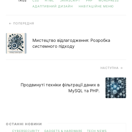
TAGS
CSS
HTML
JAVASCRIPT
PHP
WORDPRESS
АДАПТИВНИЙ ДИЗАЙН
НАВІГАЦІЙНЕ МЕНЮ
ПОПЕРЕДНЯ
Мистецтво відлагодження: Розробка
системного підходу
НАСТУПНА
Продвинуті техніки фільтрації даних в
MySQL та PHP.
ОСТАННІ НОВИНИ
CYBERSECURITY
GADGETS & HARDWARE
TECH NEWS