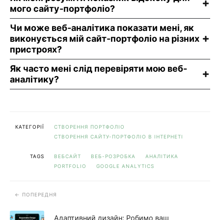
мого сайту-портфоліо?
Чи може веб-аналітика показати мені, як
виконується мій сайт-портфоліо на різних
пристроях?
Як часто мені слід перевіряти мою веб-
аналітику?
КАТЕГОРІЇ
СТВОРЕННЯ ПОРТФОЛІО
СТВОРЕННЯ САЙТУ-ПОРТФОЛІО В ІНТЕРНЕТІ
TAGS
ВЕБСАЙТ
ВЕБ-РОЗРОБКА
АНАЛІТИКА
PORTFOLIO
GOOGLE ANALYTICS
ПОПЕРЕДНЯ
Адаптивний дизайн: Робимо ваш