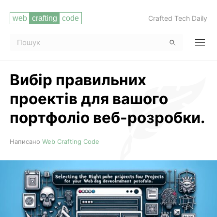
Crafted Tech Daily
Вибір правильних
проектів для вашого
портфоліо веб-розробки.
Читати повністю
Написано
Web Crafting Code