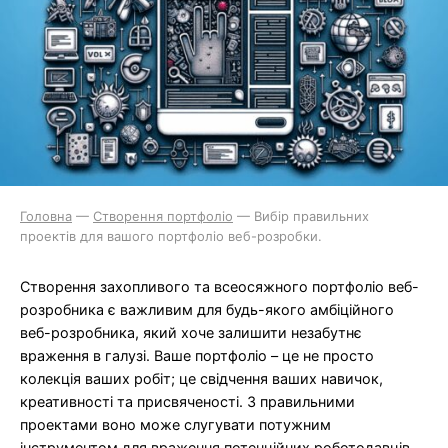
Головна
—
Створення портфоліо
—
Вибір правильних
проектів для вашого портфоліо веб-розробки.
Створення захопливого та всеосяжного портфоліо веб-
розробника є важливим для будь-якого амбіційного
веб-розробника, який хоче залишити незабутнє
враження в галузі. Ваше портфоліо – це не просто
колекція ваших робіт; це свідчення ваших навичок,
креативності та присвяченості. З правильними
проектами воно може слугувати потужним
інструментом для враження потенційних роботодавців