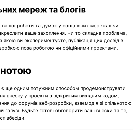
ьних мереж та блогів
я вашої роботи та думок у соціальних мережах чи
дкреслити ваше захоплення. Чи то складна проблема,
 з якою ви експериментуєте, публікація цих досвідів
озробкою поза роботою чи офіційними проектами.
ьнотою
ті є ще одним потужним способом продемонструвати
ня внеску у проекти з відкритим вихідним кодом,
ння до форумів веб-розробки, взаємодія зі спільнотою
й галузі. Будьте готові обговорити ваші внески та те,
співбесіди.