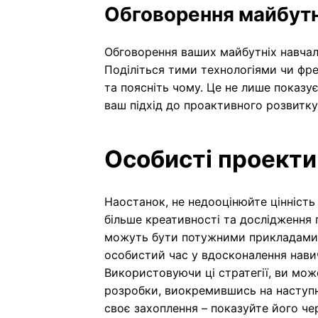
Обговорення майбутн
Обговорення ваших майбутніх навчал
Поділіться тими технологіями чи фр
та поясніть чому. Це не лише показу
ваш підхід до проактивного розвитку
Особисті проекти
Наостанок, не недооцінюйте цінність 
більше креативності та дослідження 
можуть бути потужними прикладами в
особистий час у вдосконалення навич
Використовуючи ці стратегії, ви мо
розробки, виокремившись на наступні
своє захоплення – показуйте його чере