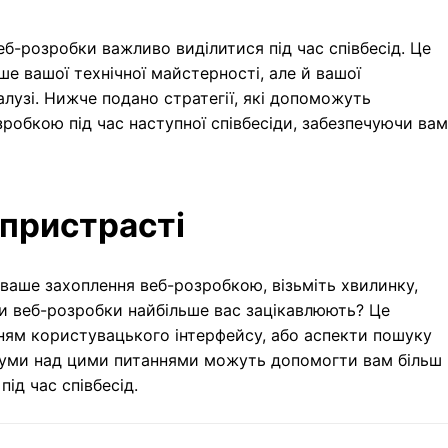
еб-розробки важливо виділитися під час співбесід. Це
е вашої технічної майстерності, але й вашої
алузі. Нижче подано стратегії, які допоможуть
робкою під час наступної співбесіди, забезпечуючи вам
 пристрасті
ваше захоплення веб-розробкою, візьміть хвилинку,
ти веб-розробки найбільше вас зацікавлюють? Це
нням користувацького інтерфейсу, або аспекти пошуку
думи над цими питаннями можуть допомогти вам більш
ід час співбесід.