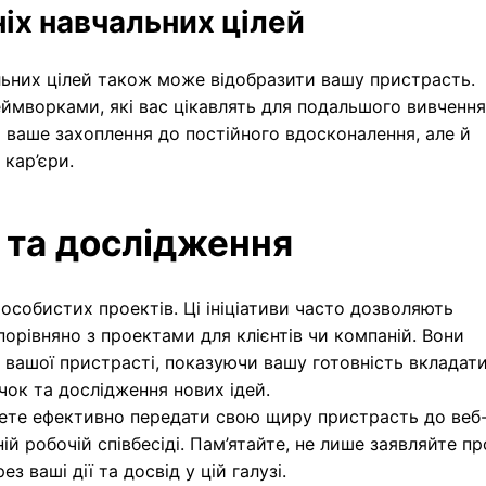
іх навчальних цілей
ьних цілей також може відобразити вашу пристрасть.
еймворками, які вас цікавлять для подальшого вивчення
є ваше захоплення до постійного вдосконалення, але й
 кар’єри.
 та дослідження
особистих проектів. Ці ініціативи часто дозволяють
порівняно з проектами для клієнтів чи компаній. Вони
ашої пристрасті, показуючи вашу готовність вкладат
ок та дослідження нових ідей.
жете ефективно передати свою щиру пристрасть до веб
й робочій співбесіді. Пам’ятайте, не лише заявляйте пр
з ваші дії та досвід у цій галузі.