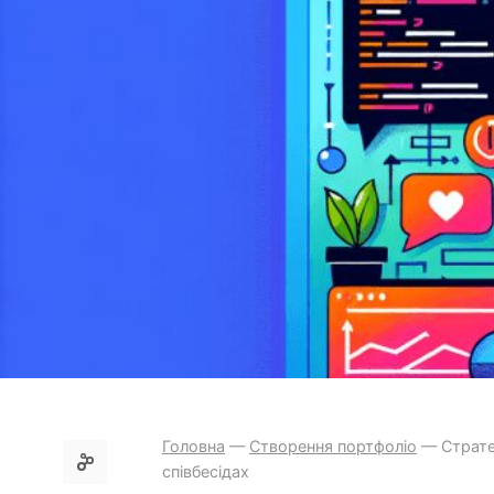
Головна
—
Створення портфоліо
—
Страте
співбесідах