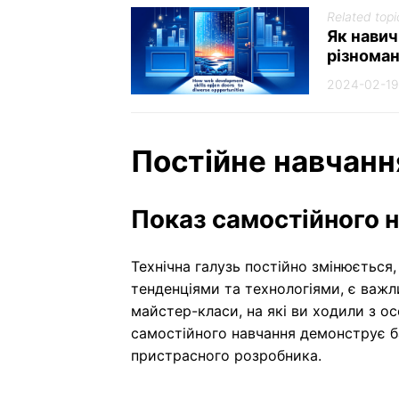
Related topi
Як навич
різнома
2024-02-19
Постійне навчанн
Показ самостійного 
Технічна галузь постійно змінюється,
тенденціями та технологіями, є важл
майстер-класи, на які ви ходили з о
самостійного навчання демонструє б
пристрасного розробника.