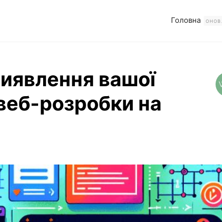
Головна
ОНОВ
виявлення вашої
 веб-розробки на
тати повністю