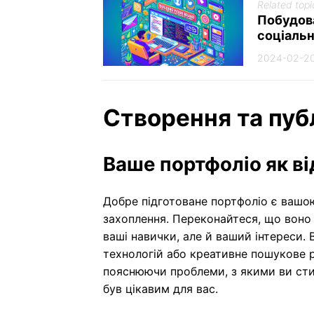
Related topi
Побудова
соціальн
2024-02-2
Створення та пуб
Ваше портфоліо як в
Добре підготоване портфоліо є ваш
захоплення. Переконайтеся, що воно 
ваші навички, але й ваший інтереси. 
технологій або креативне пошукове р
пояснюючи проблеми, з якими ви сти
був цікавим для вас.