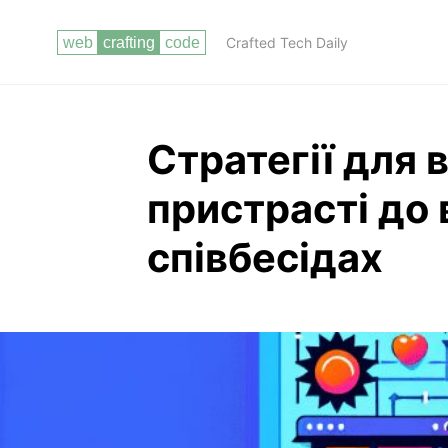
Crafted Tech Daily
Стратегії для 
пристрасті до
співбесідах
Чи