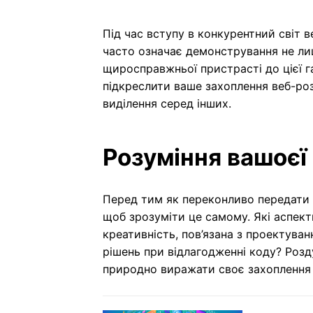
Під час вступу в конкурентний світ в
часто означає демонстрування не лиш
щиросправжньої пристрасті до цієї г
підкреслити ваше захоплення веб-роз
виділення серед інших.
Розуміння вашоєї
Перед тим як переконливо передати 
щоб зрозуміти це самому. Які аспек
креативність, пов’язана з проектува
рішень при відлагодженні коду? Роз
природно виражати своє захоплення п