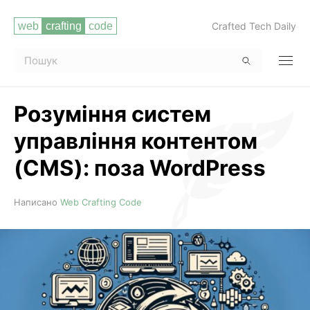
Crafted Tech Daily
Розуміння систем
управління контентом
(CMS): поза WordPress
Читати повністю
Написано
Web Crafting Code