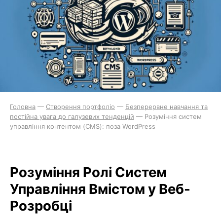
Головна
—
Створення портфоліо
—
Безперервне навчання та
постійна увага до галузевих тенденцій
—
Розуміння систем
управління контентом (CMS): поза WordPress
Розуміння Ролі Систем
Управління Вмістом у Веб-
Розробці