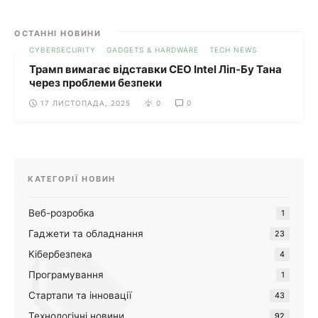
ОСТАННІ НОВИНИ
CYBERSECURITY
GADGETS & HARDWARE
TECH NEWS
Трамп вимагає відставки CEO Intel Ліп-Бу Тана
через проблеми безпеки
17 ЛИСТОПАДА, 2025
0
0
КАТЕГОРІЇ НОВИН
Веб-розробка
1
Гаджети та обладнання
23
Кібербезпека
4
Програмування
1
Стартапи та інновації
43
Технологічні новини
92