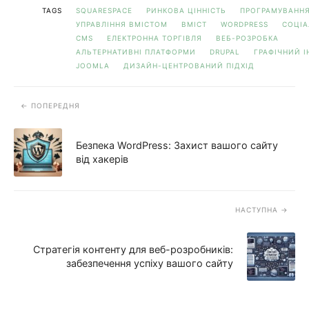
TAGS
SQUARESPACE
РИНКОВА ЦІННІСТЬ
ПРОГРАМУВАНН
УПРАВЛІННЯ ВМІСТОМ
ВМІСТ
WORDPRESS
СОЦІА
CMS
ЕЛЕКТРОННА ТОРГІВЛЯ
ВЕБ-РОЗРОБКА
АЛЬТЕРНАТИВНІ ПЛАТФОРМИ
DRUPAL
ГРАФІЧНИЙ І
JOOMLA
ДИЗАЙН-ЦЕНТРОВАНИЙ ПІДХІД
ПОПЕРЕДНЯ
Безпека WordPress: Захист вашого сайту
від хакерів
НАСТУПНА
Стратегія контенту для веб-розробників:
забезпечення успіху вашого сайту