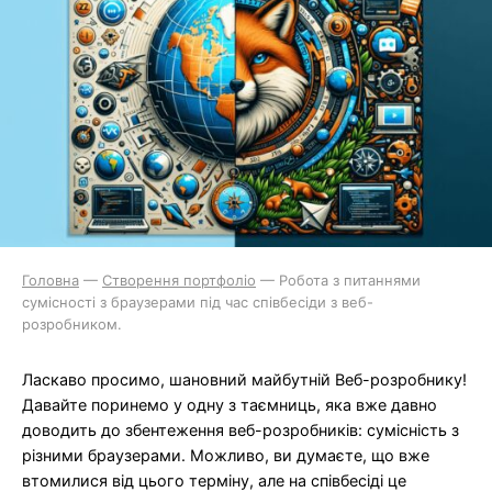
Головна
—
Створення портфоліо
—
Робота з питаннями
сумісності з браузерами під час співбесіди з веб-
розробником.
Ласкаво просимо, шановний майбутній Веб-розробнику!
Давайте поринемо у одну з таємниць, яка вже давно
доводить до збентеження веб-розробників: сумісність з
різними браузерами. Можливо, ви думаєте, що вже
втомилися від цього терміну, але на співбесіді це