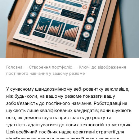
Головна
—
Створення портфоліо
—
Ключі до відображення
постійного навчання у вашому резюме
У сучасному швидкозмінному веб-розвитку важливіше,
ніж будь-коли, на вашому резюме показати вашу
зобов’язаність до постійного навчання. Роботодавці не
шукають лише кваліфікованих кандидатів; вони шукають
осіб, які демонструють пристрасть до росту та
здатність адаптуватися до нових технологій та методик.
Цей всебічний посібник надає ефективні стратегії для
відображення вашого шляху постійного навчання в