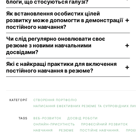
блоги, що стосуються галузі?
Як встановлення особистих цілей
розвитку може допомогти в демонстрації
постійного навчання?
Чи слід регулярно оновлювати своє
резюме з новими навчальними
досвідами?
Які є найкращі практики для включення
постійного навчання в резюме?
КАТЕГОРІЇ
СТВОРЕННЯ ПОРТФОЛІО
НАПИСАННЯ ЕФЕКТИВНИХ РЕЗЮМЕ ТА СУПРОВІДНИХ ЛИ
TAGS
ВЕБ-РОЗВИТОК
ДОСВІД РОБОТИ
ОНЛАЙН-ПРИСУТНІСТЬ
ПРОФЕСІЙНИЙ РОЗВИТОК
НАВЧАННЯ
РЕЗЮМЕ
ПОСТІЙНЕ НАВЧАННЯ.
ПРОЕ