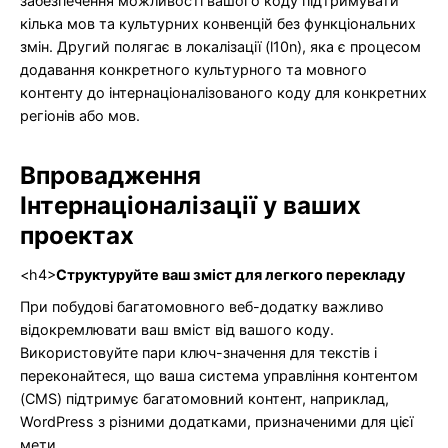
забезпечення можливості вашого коду підтримувати
кілька мов та культурних конвенцій без функціональних
змін. Другий полягає в локалізації (l10n), яка є процесом
додавання конкретного культурного та мовного
контенту до інтернаціоналізованого коду для конкретних
регіонів або мов.
Впровадження
Інтернаціоналізації у ваших
проектах
<h4>
Структуруйте ваш зміст для легкого перекладу
При побудові багатомовного веб-додатку важливо
відокремлювати ваш вміст від вашого коду.
Використовуйте пари ключ-значення для текстів і
переконайтеся, що ваша система управління контентом
(CMS) підтримує багатомовний контент, наприклад,
WordPress з різними додатками, призначеними для цієї
мети.