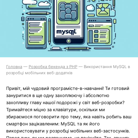
Головна
—
Розробка бекенда з PHP
—
Використання MySQL в
розробці мобільних веб-додатків
Привіт, мій чудовий програмісте-в-навчанні! Ти готовий
зануритися в ще одну захоплюючу і абсолютно
захопливу главу нашої подорожі у світ веб-розробки?
Тримайтеся міцно за клавіатури, оскільки ми
збираємося поговорити про тему, яка навіть робить ваш
смартфон зацікавленим: MySQL та як його
використовувати у розробці мобільних веб-застосунків.
Перед тим, як ми розпочнемо, не панікуйте. Так, звучить