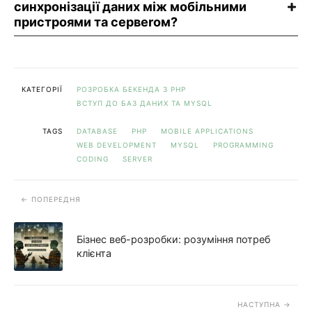
синхронізації даних між мобільними
пристроями та сервеrом?
КАТЕГОРІЇ
РОЗРОБКА БЕКЕНДА З PHP
ВСТУП ДО БАЗ ДАНИХ ТА MYSQL
TAGS
DATABASE
PHP
MOBILE APPLICATIONS
WEB DEVELOPMENT
MYSQL
PROGRAMMING
CODING
SERVER
ПОПЕРЕДНЯ
Бізнес веб-розробки: розуміння потреб
клієнта
НАСТУПНА