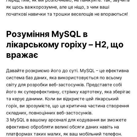
як щось важкорозумне, але це ніщо, з чим ваші
початкові навички та трошки веселощів не впораються!
Розуміння MySQL в
лікарському горіху – H2, що
вражає
Давайте розкриємо його до суті. MySQL – це ефективна
система баз даних, яка використовується по всьому
світу для розробки веб-застосунків. Представте собі
його як суперефективну, стрімку картотеку, яка зберігає
та керує даними. Коли ви відкриєте цей лікарський
горіх, ви зрозумієте, що це критична частина створення
складних, повноцінних веб-застосунків.
З MySQL в вашому арсеналі для кодування ви зможете
ефективно обробляти великі обсяги даних навіть на
платформах таких малих, як ваш мобільний телефон.