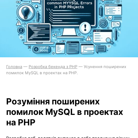
Головна
—
Розробка бекенда з PHP
—
Усунення поширених
помилок MySQL в проектах на PHP.
Розуміння поширених
помилок MySQL в проектах
на PHP