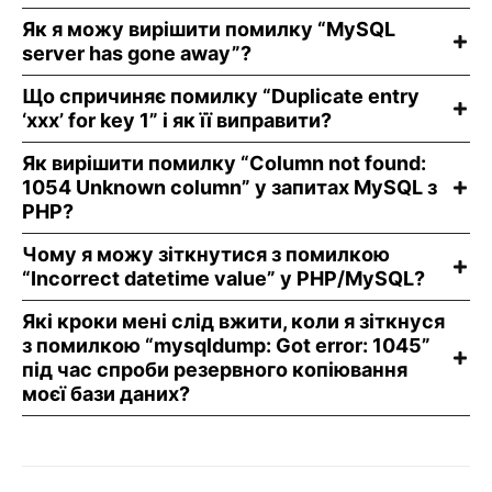
Як я можу вирішити помилку “MySQL
server has gone away”?
Що спричиняє помилку “Duplicate entry
‘xxx’ for key 1” і як її виправити?
Як вирішити помилку “Column not found:
1054 Unknown column” у запитах MySQL з
PHP?
Чому я можу зіткнутися з помилкою
“Incorrect datetime value” у PHP/MySQL?
Які кроки мені слід вжити, коли я зіткнуся
з помилкою “mysqldump: Got error: 1045”
під час спроби резервного копіювання
моєї бази даних?