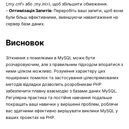
(
;my.cnf>
або
;my.ini>
), щоб збільшити обмеження.
–
Оптимізація Запитів:
Переробіть ваші запити, щоб вони
були більш ефективними, зменшуючи навантаження на
сервер бази даних.
Висновок
Зіткнення з помилками в MySQL може бути
розчаровуючим, але з правильним підходом впоратися з
ними цілком можливо. Розуміння характеру цих
поширених помилок та застосування цілеспрямованих
методів відладки дозволить розробникам PHP
забезпечити плавну взаємодію з базами даних MySQL.
Регулярна практика та постійне навчання подальше
покращать ваші навички у вирішенні проблем, роблячи
вас здатними ефективно вирішувати виклики MySQL у
ваших проектах на PHP.