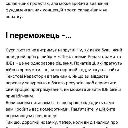
складніших проектах, але може зробити вивчення
фундаментальних концепцій трохи складнішим на
початку.
І переможець -…
Суспільство не витримує напруги! Ну, як каже будь-який
порядний арбітр, вибір між Текстовими Редакторами та
IDEs – це не одноразове рішення. Початківці, які прагнуть
дійсно зрозуміти і оцінити сировий код, можуть знайти
Текстові Редактори вітальними. Якщо ви віддаєте
перевагу зануренню в багато ресурсів, щоб спростити
свій процес програмування, ви можете знайти IDE більш
привабливим.
Величезним питанням є те, що краще підходить саме
вам і робить вас комфортними. Пам’ятайте, у цій битві
переможцем є ви, кодер.
Так що, дорогий новачку, тепер, коли ви дізналися про