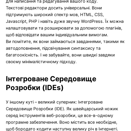
для написання та редагування вашого коду.
Текстові редактори досить універсальні. Вони
підтримують широкий спектр мов, HTML, CSS,
Javascript, PHP і навіть дуже звучну WordPress. Їх можна
налаштовувати та розширювати за допомогою плагінів,
щоб відповідати вашим індивідуальним вимогам.
Ви помітите, як вони займаються завданнями, такими як
автодоповнення, підсвічування синтаксису та
багатоокісність. І не забувайте, вони швидкі завдяки
своєму мінімалістичному підходу.
Інтегроване Середовище
Розробки (IDEs)
У іншому куті – великий суперник: Інтегроване
Середовище Розробки (IDE). Як швейцарський ножик
серед інструментів веб-розробки, це все-в-одному
програмне забезпечення. Воно містить все необхідне,
щоб бородато кодити наступну велику річ в Інтернеті.