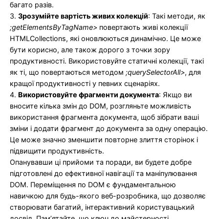
багато разів.
3.
Зрозумійте вартість живих колекцій
: Такі методи, як
;getElementsByTagName>
повертають живі колекції
HTMLCollections, які оновлюються динамічно. Це може
бути корисно, але також дорого з точки зору
продуктивності. Використовуйте статичні колекції, такі
як ті, що повертаються методом
;querySelectorAll>
, для
кращої продуктивності у певних сценаріях.
4.
Використовуйте фрагменти документа
: Якщо ви
вносите кілька змін до DOM, розгляньте можливість
використання фрагмента документа, щоб зібрати ваші
зміни і додати фрагмент до документа за одну операцію.
Це може значно зменшити повторне злиття сторінок і
підвищити продуктивність.
Опанувавши ці прийоми та поради, ви будете добре
підготовлені до ефективної навігації та маніпулювання
DOM. Переміщення по DOM є фундаментальною
навичкою для будь-якого веб-розробника, що дозволяє
створювати багатий, інтерактивний користувацький
досвід. Пам’ятайте, що ключ до майстерності