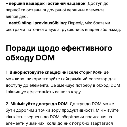
–
перший нащадок
і
останній нащадок
: Доступ до
першої та останньої дочірньої вершини елемента
відповідно.
–
nextSibling
і
previousSibling
: Перехід між братами і
сестрами поточного вузла, рухаючись вперед або назад.
Поради щодо ефективного
обходу DOM
1.
Використовуйте специфічні селектори
: Коли це
можливо, використовуйте найпряміший селектор для
доступу до елемента. Це зменшує потребу в обході DOM
і підвищує ефективність вашого коду.
2.
Мінімізуйте доступ до DOM
: Доступ до DOM може
бути дорогим з точки зору продуктивності. Мінімізуйте
кількість звернень до DOM, зберігаючи посилання на
елементи у змінних, коли до них потрібно звертатися