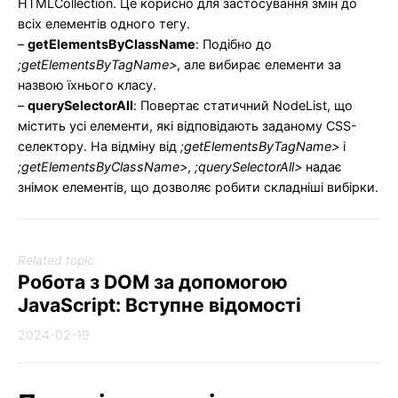
HTMLCollection. Це корисно для застосування змін до
всіх елементів одного тегу.
–
getElementsByClassName
: Подібно до
;getElementsByTagName>
, але вибирає елементи за
назвою їхнього класу.
–
querySelectorAll
: Повертає статичний NodeList, що
містить усі елементи, які відповідають заданому CSS-
селектору. На відміну від
;getElementsByTagName>
і
;getElementsByClassName>
,
;querySelectorAll>
надає
знімок елементів, що дозволяє робити складніші вибірки.
Related topic
Робота з DOM за допомогою
JavaScript: Вступне відомості
2024-02-19