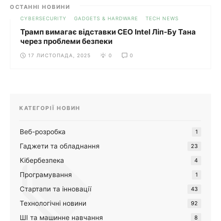
ОСТАННІ НОВИНИ
CYBERSECURITY
GADGETS & HARDWARE
TECH NEWS
Трамп вимагає відставки CEO Intel Ліп-Бу Тана
через проблеми безпеки
17 ЛИСТОПАДА, 2025
0
0
КАТЕГОРІЇ НОВИН
Веб-розробка
1
Гаджети та обладнання
23
Кібербезпека
4
Програмування
1
Стартапи та інновації
43
Технологічні новини
92
ШІ та машинне навчання
8