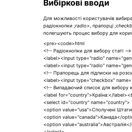
Вибіркові вводи
Для можливості користувачів вибира
радіокнопки
;radio>
, прапорці
;check
полегшують процес вибору для корис
<pre><code>html
<!-- Радіокнопки для вибору статі -->
<label><input type="radio" name="gen
<label><input type="radio" name="gen
<!-- Прапорець для підписки на розси
<label><input type="checkbox" name=
<!-- Випадаючий список для вибору к
<label for="country">Країна:</label><
<select id="country" name="country">
<option value="usa">Сполучені Штати
<option value="canada">Канада</opt
<option value="australia">Австралія<
</select>