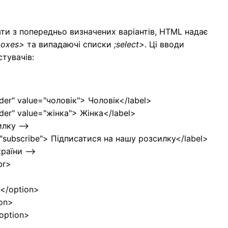
ти з попередньо визначених варіантів, HTML надає
boxes>
та випадаючі списки
;select>
. Ці вводи
тувачів:
der" value="чоловік"> Чоловік</label>
der" value="жінка"> Жінка</label>
лку -->
"subscribe"> Підписатися на нашу розсилку</label>
раїни -->
br>
</option>
ion>
/option>