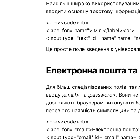
Найбільш широко використовуваним
вводити основну текстову інформацію
<pre><code>html
<label for="name">Ім'я:</label><br>
<input type="text" id="name" name="
Це просте поле введення є універсал
Електронна пошта та
Для більш спеціалізованих полів, та
вводу
;email>
та
;password>
. Вони не
дозволяють браузерам виконувати ба
перевіряє наявність символу
;@>
та д
<pre><code>html
<label for="email">Електронна пошта:
<input type="email" id="email" name="