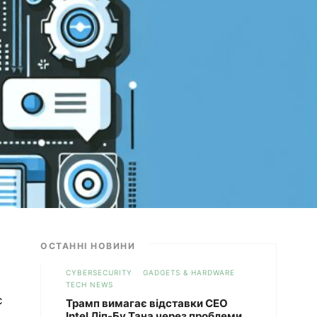
ОСТАННІ НОВИНИ
CYBERSECURITY
GADGETS & HARDWARE
TECH NEWS
є
Трамп вимагає відставки CEO
Intel Ліп-Бу Тана через проблеми