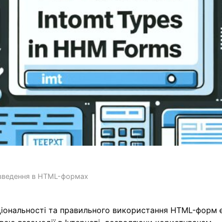
 введення в HTML-формах
кціональності та правильного використання HTML-форм 