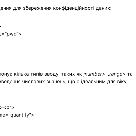
ення для збереження конфіденційності даних:
>
me="pwd">
понує кілька типів вводу, таких як
;number>
,
;range>
та
едення числових значень, що є ідеальним для віку,
el><br>
me="quantity">