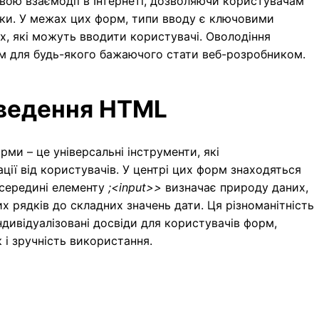
вою взаємодії в Інтернеті, дозволяючи користувачам
бки. У межах цих форм, типи вводу є ключовими
х, які можуть вводити користувачі. Оволодіння
м для будь-якого бажаючого стати веб-розробником.
введення HTML
ми – це універсальні інструменти, які
ії від користувачів. У центрі цих форм знаходяться
середині елементу
;<input>>
визначає природу даних,
их рядків до складних значень дати. Ця різноманітність
дивідуалізовані досвіди для користувачів форм,
 і зручність використання.