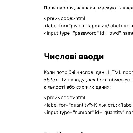
Поля пароля, навпаки, маскують введ
<pre><code>html
<label for="pwd">Пароль:</label><br
<input type="password" id="pwd" na
Числові вводи
Коли потрібні числові дані, HTML про
;date>
. Тип вводу
;number>
обмежує вв
кількості або схожих даних:
<pre><code>html
<label for="quantity">Кількість:</lab
<input type="number" id="quantity" na