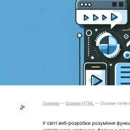
Головна
—
Основи HTML
—
Основи типів
У світі веб-розробки розуміння фун