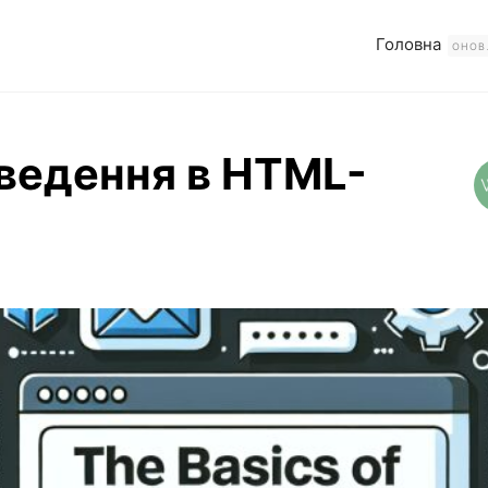
Головна
ОНОВ
введення в HTML-
тати повністю