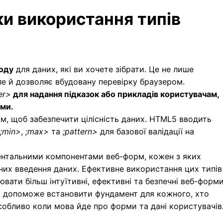
и використання типів
воду
для даних, які ви хочете зібрати. Це не лише
ле й дозволяє вбудовану перевірку браузером.
er>
для надання підказок або прикладів користувачам,
ми.
рм
, щоб забезпечити цілісність даних. HTML5 вводить
;min>
,
;max>
та
;pattern>
для базової валідації на
ентальними компонентами веб-форм, кожен з яких
их введення даних. Ефективне використання цих типів
ати більш інтуїтивні, ефективні та безпечні веб-форми
в допоможе встановити фундамент для кожного, хто
особливо коли мова йде про форми та дані користувачів