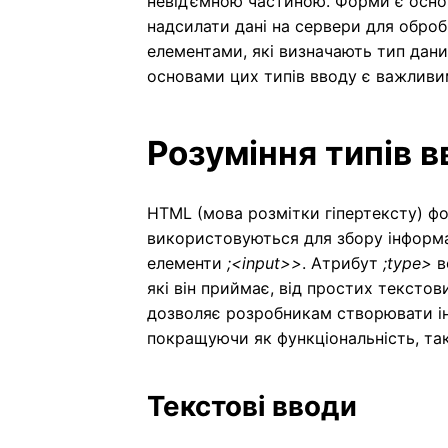
невід’ємною частиною. Форми є осно
надсилати дані на сервери для обро
елементами, які визначають тип дани
основами цих типів вводу є важливи
Розуміння типів 
HTML (мова розмітки гіпертексту) фор
використовуються для збору інформац
елементи
;<input>>
. Атрибут
;type>
в
які він приймає, від простих текстов
дозволяє розробникам створювати ін
покращуючи як функціональність, так
Текстові вводи