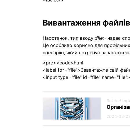
Вивантаження файлі
Наостанок, тип вводу
;file>
надає спр
Це особливо корисно для профільних
сценарію, який потребує завантаженн
<pre><code>html
<label for="file">Завантажте свій фай
<input type="file" id="file" name="file"
Related topi
Організа
2024-03-2