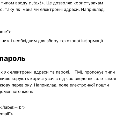
 типом вводу є
;text>
. Це дозволяє користувачам
, таку як імена чи електронні адреси. Наприклад:
name">
ьним і необхідним для збору текстової інформації.
 пароль
ких як електронні адреси та паролі, HTML пропонує типи
 лише керують користувачів під час введення, але тако
зову перевірку. Наприклад, поле електронної пошти
оменного імені:
</label><br>
email">