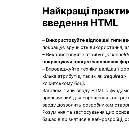
Найкращі практик
введення HTML
–
Використовуйте відповідні типи в
покращує зручність використання, а
–
Використовуйте атрибут
;placehold
покращуючи процес заповнення фор
–
Впроваджуйте техніки валідації фо
кілька атрибутів, таких як
;required>
,
клієнтському боці.
Загалом, типи вводу HTML є фундам
призначений для спрощення конкретн
вводу дозволить розробникам створюв
Розуміння та застосування цих осно
бажає відрізнятися в веб-розробці, 